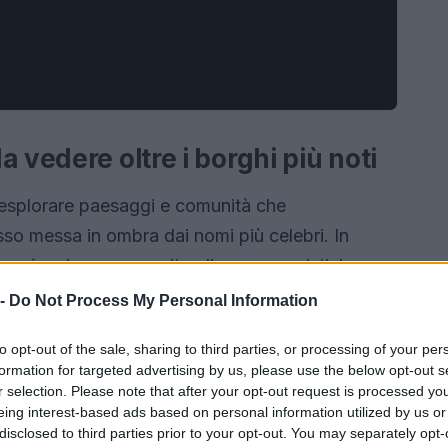
 vedere oltre i borghi più noti
 esplorare paesaggi e comunità che
so messa in ombra dai nomi più celebri. In
ono
piccole gemme
culturali e paesaggistiche,
fine, dove l’incontro con artigiani, agricoltori e
 -
Do Not Process My Personal Information
 autentico.
to opt-out of the sale, sharing to third parties, or processing of your per
formation for targeted advertising by us, please use the below opt-out s
r selection. Please note that after your opt-out request is processed y
eing interest-based ads based on personal information utilized by us or
disclosed to third parties prior to your opt-out. You may separately opt-