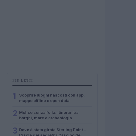
PIÙ LETTI
1
Scoprire luoghi nascosti con app,
mappe offline e open data
2
Molise senza folla: itinerari tra
borghi, mare e archeologia
3
Dove è stata girata Sterling Point –
L’isola dei segreti: il fascino del