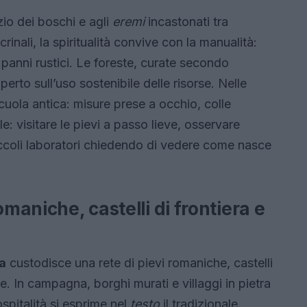
zio dei boschi e agli
eremi
incastonati tra
rinali, la spiritualità convive con la manualità:
i panni rustici. Le foreste, curate secondo
erto sull’uso sostenibile delle risorse. Nelle
uola antica: misure prese a occhio, colle
ile: visitare le pievi a passo lieve, osservare
 piccoli laboratori chiedendo di vedere come nasce
omaniche, castelli di frontiera e
a
custodisce una rete di pievi romaniche, castelli
e. In campagna, borghi murati e villaggi in pietra
spitalità si esprime nel
testo
il tradizionale