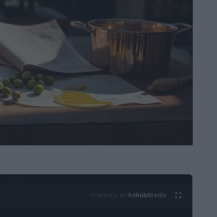
Ad
hub
Media
POWERED BY