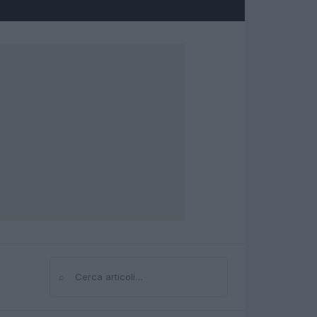
⌕
Cerca