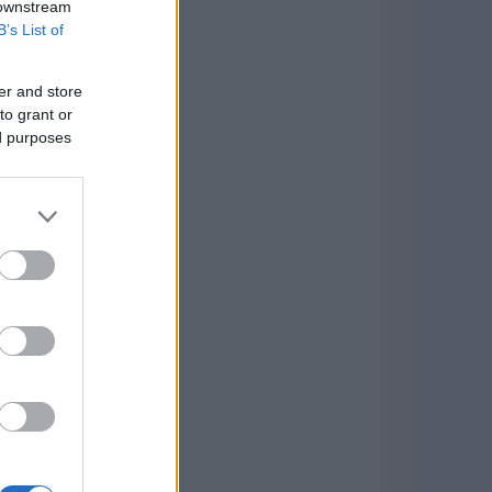
 downstream
B’s List of
er and store
to grant or
ed purposes