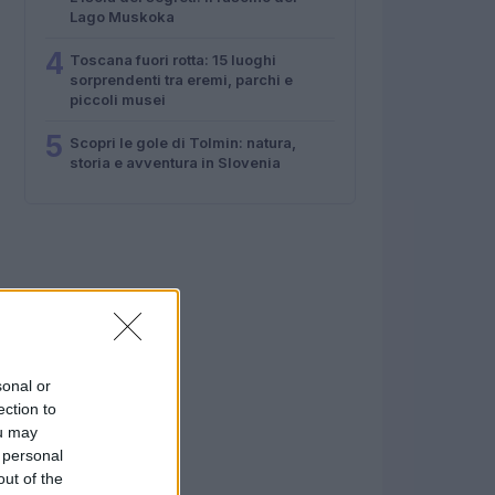
Lago Muskoka
4
Toscana fuori rotta: 15 luoghi
sorprendenti tra eremi, parchi e
piccoli musei
5
Scopri le gole di Tolmin: natura,
storia e avventura in Slovenia
sonal or
ection to
ou may
 personal
out of the