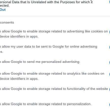
ersonal Data that Is Unrelated with the Purposes for which it
lected.
ree complementari:
Garfagnana
e i borghi di
Out
ino
le pievi e i castelli della
Lunigiana
i villaggi
consents
che tufacee della
Maremma interna
. Completa il
trare artigiani e tradizioni con rispetto.
o allow Google to enable storage related to advertising like cookies on
evice identifiers in apps.
ini, castagneti e acque fredde
o allow my user data to be sent to Google for online advertising
s.
abbraccia borghi raccolti dove l’architettura è
to allow Google to send me personalized advertising.
i, mulini e castagneti, la vita ruota intorno
di castagne
. Passeggiate di fondovalle e sentieri
o allow Google to enable storage related to analytics like cookies on
evice identifiers in apps.
no a piccoli santuari, vecchie carbonaie e
o torni, telai e coltelli forgiati a mano, oggetti
o allow Google to enable storage related to functionality of the website
emplice: preferire cammini ad anello, fermarsi
 e pani di grani locali, chiedendo della filiera
o allow Google to enable storage related to personalization.