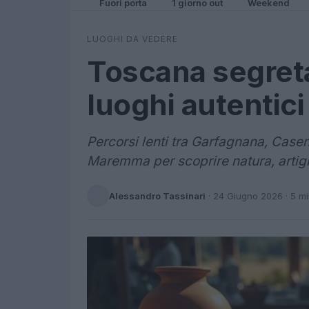
Fuori porta
1 giorno out
Weekend
LUOGHI DA VEDERE
Toscana segreta 
luoghi autentici
Percorsi lenti tra Garfagnana, Casent
Maremma per scoprire natura, artigiani 
Alessandro Tassinari
·
24 Giugno 2026
· 5 m