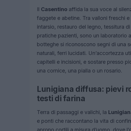
Il
Casentino
affida la sua voce al silen
faggete e abetine. Tra valloni freschi e c
intarsio, restauro del legno, tessitura d
pratiche pazienti, sono un laboratorio ap
botteghe si riconoscono segni di una sc
naturali, ferri lucidati. Un’accortezza ut
capitelli e incisioni, e sostare presso
una cornice, una pialla o un rosario.
Lunigiana diffusa: pievi r
testi di farina
Terra di passaggi e valichi, la
Lunigian
e ponti che raccontano la vita di confin
aprono cortili a misura d’uomo, dove l’o