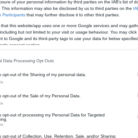
losure of your personal information by third parties on the IAB’s list of
. This information may also be disclosed by us to third parties on the
IA
Participants
that may further disclose it to other third parties.
 that this website/app uses one or more Google services and may gath
including but not limited to your visit or usage behaviour. You may click 
 to Google and its third-party tags to use your data for below specifi
ogle consent section.
l Data Processing Opt Outs
o opt-out of the Sharing of my personal data.
In
 lento
fatto di soste, conversazioni e
o opt-out of the Sale of my Personal Data.
In
za luoghi che vivono di equilibri delicati, dove il
hi e le pratiche di bottega formano un patrimonio
to opt-out of processing my Personal Data for Targeted
ing.
battute, suggerendo percorsi consapevoli,
In
enza vincoli di stagione.
o opt-out of Collection, Use, Retention, Sale, and/or Sharing