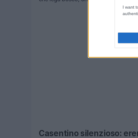
I want t
authenti
Casentino silenzioso: ere