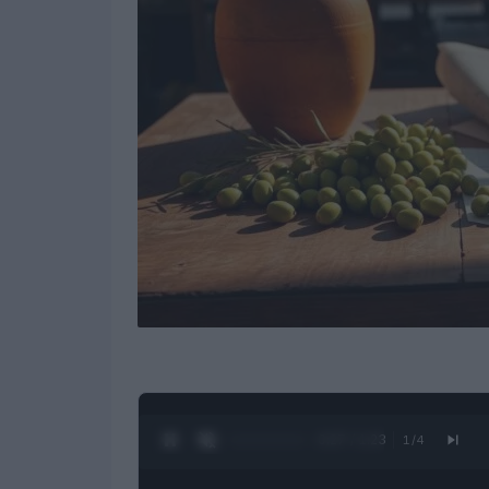
0:28 / 1:23
1
/
4