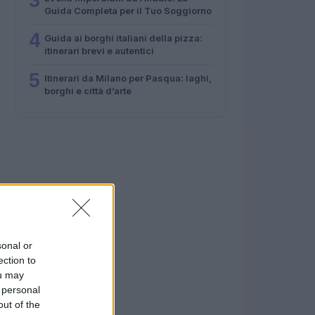
3
Guida Completa per il Tuo Soggiorno
4
Guida ai borghi italiani della pizza:
itinerari brevi e autentici
5
Itinerari da Milano per Pasqua: laghi,
borghi e città d’arte
sonal or
ection to
ou may
 personal
out of the