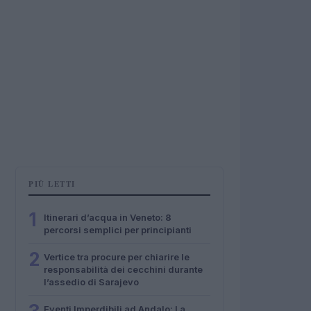
PIÙ LETTI
1
Itinerari d’acqua in Veneto: 8
percorsi semplici per principianti
2
Vertice tra procure per chiarire le
responsabilità dei cecchini durante
l’assedio di Sarajevo
Eventi Imperdibili ad Andalo: La