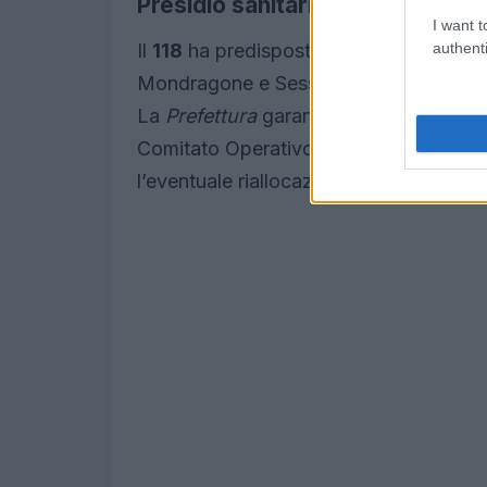
Presidio sanitario e coordiname
I want t
authenti
Il
118
ha predisposto ambulanze dislocate
Mondragone e Sessa Aurunca — per ridu
La
Prefettura
garantirà un monitoraggio
Comitato Operativo per la Viabilità, assi
l’eventuale riallocazione di risorse in bas