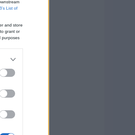
 downstream
B’s List of
er and store
to grant or
ed purposes