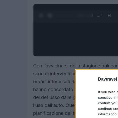
0:27 / 1:23
1
/
4
Con l’avvicinarsi della stagione balnear
serie di interventi mirati per garantire o
Daytravel
urbani interessati da flussi turistici e re
hanno concordato dispositivi operativi 
If you wish 
del deflusso dalle
spiagge
, fino al pot
sensitive in
confirm you
l’uso dell’auto. Questo pacchetto di az
continue se
pianificazione del traffico e incentivi al
information 