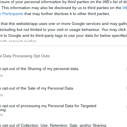
losure of your personal information by third parties on the IAB’s list of
. This information may also be disclosed by us to third parties on the
IA
Participants
that may further disclose it to other third parties.
 that this website/app uses one or more Google services and may gath
including but not limited to your visit or usage behaviour. You may click 
 to Google and its third-party tags to use your data for below specifi
ogle consent section.
l Data Processing Opt Outs
o opt-out of the Sharing of my personal data.
In
o opt-out of the Sale of my Personal Data.
In
to opt-out of processing my Personal Data for Targeted
ing.
In
anti sosta sul litorale domitio
o opt-out of Collection, Use, Retention, Sale, and/or Sharing