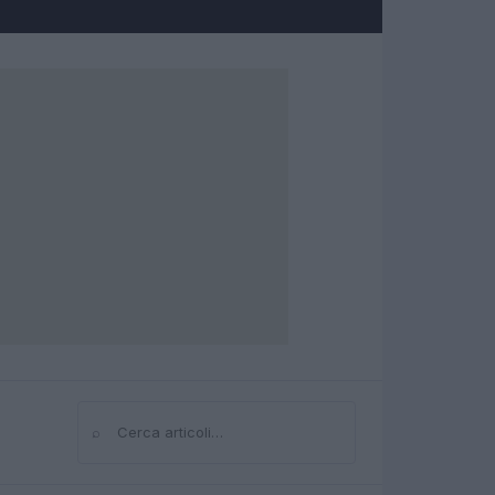
⌕
Cerca