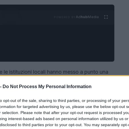
Ad
hub
Media
POWERED BY
e le istituzioni locali hanno messo a punto una
rdine, sicurezza e mobilità sulle coste e nei centri
 -
Do Not Process My Personal Information
sidenti.
Prefetture
Comuni e forze dell’ordine
che vanno dal controllo della sosta alla gestione
to opt-out of the sale, sharing to third parties, or processing of your per
enziamento di collegamenti gratuiti per ridurre
formation for targeted advertising by us, please use the below opt-out s
r selection. Please note that after your opt-out request is processed y
ioni unisce misure di ordine pubblico,
eing interest-based ads based on personal information utilized by us or
la
mobilità sostenibile
.
disclosed to third parties prior to your opt-out. You may separately opt-