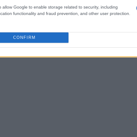
nto continuo
o allow Google to enable storage related to security, including
cation functionality and fraud prevention, and other user protection.
 nei punti strategici — tra cui Castel Volturno,
rre i tempi di intervento in caso di emergenze.
 costante dell’andamento operativo tramite il
CONFIRM
curando il raccordo tra gli enti coinvolti e
e alle criticità riscontrate.