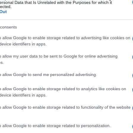
ersonal Data that Is Unrelated with the Purposes for which it
el Volturno e aree limitrofe è stato deciso un
lected.
Out
aria, pensato specificamente per favorire un
abilimenti balneari. La misura prende spunto da
consents
 di giorni festivi e sarà operativa per l’intera
o allow Google to enable storage related to advertising like cookies on
iego coordinato di pattuglie della
Polizia
evice identifiers in apps.
 Metropolitana di Napoli
per presidiare i punti
o allow my user data to be sent to Google for online advertising
osta selvaggia
.
s.
nno preso parte i sindaci dei Comuni costieri
to allow Google to send me personalized advertising.
ocali, la Polizia Stradale, Vigili del Fuoco, Genio
o allow Google to enable storage related to analytics like cookies on
a 118, Anas e Autostrade per l’Italia. L’obiettivo
evice identifiers in apps.
diurni di bagnanti con quelli serali legati ad
o allow Google to enable storage related to functionality of the website
lla presenza di steward e alla pianificazione
o allow Google to enable storage related to personalization.