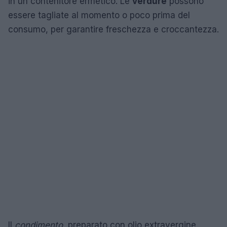
in un contenitore ermetico. Le
verdure
possono
essere tagliate al momento o poco prima del
consumo, per garantire freschezza e croccantezza.
Il
condimento
, preparato con olio extravergine