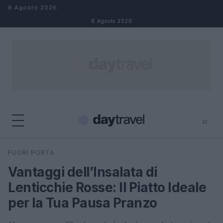
Salta al contenuto
8 Agosto 2026
8 Agosto 2026
⌕
×
⌕
FUORI PORTA
Cerca
Vantaggi dell’Insalata di
Lenticchie Rosse: Il Piatto Ideale
per la Tua Pausa Pranzo