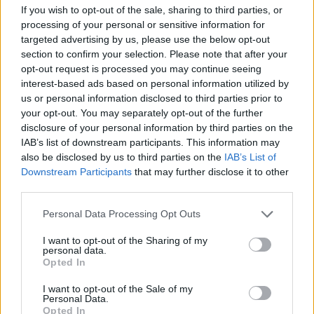
raccomanda di consultare un esperto per
If you wish to opt-out of the sale, sharing to third parties, or
individuare alternative adatte e modalità di
processing of your personal or sensitive information for
targeted advertising by us, please use the below opt-out
preparazione che possano ridurre il potenziale
section to confirm your selection. Please note that after your
irritante.
opt-out request is processed you may continue seeing
interest-based ads based on personal information utilized by
Un’insalata di lenticchie rosse rappresenta
us or personal information disclosed to third parties prior to
un’opzione nutriente e gustosa, in grado di
your opt-out. You may separately opt-out of the further
disclosure of your personal information by third parties on the
contribuire non solo al benessere fisico, ma anche
IAB’s list of downstream participants. This information may
alla performance lavorativa. Investire in un pranzo
also be disclosed by us to third parties on the
IAB’s List of
equilibrato è un passo fondamentale verso uno stile
Downstream Participants
that may further disclose it to other
third parties.
di vita più sano e produttivo.
Please note that this website/app uses one or more Google
Personal Data Processing Opt Outs
services and may gather and store information including but
not limited to your visit or usage behaviour. You may click to
I want to opt-out of the Sharing of my
personal data.
AUTORE
grant or deny consent to Google and its third-party tags to
Opted In
Francesca Spadaro
use your data for below specified purposes in below Google
consent section.
Francesca Spadaro ha ricostruito una catena
I want to opt-out of the Sale of my
Personal Data.
di investimenti veronese partendo dai bilanci
Opted In