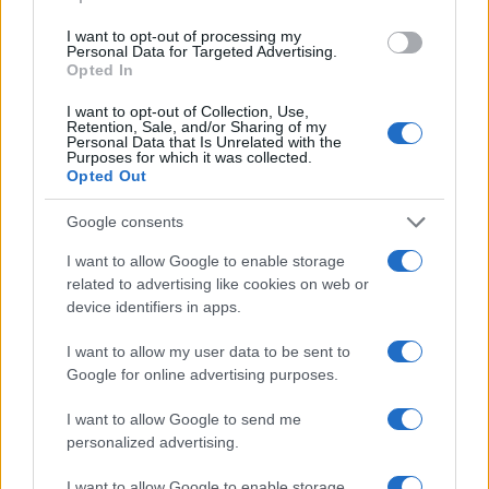
depositati alla Camera di Commercio; è
analista finanziaria che coordina dossier su
I want to opt-out of processing my
PMI e mercati. Laureata in economia,
Personal Data for Targeted Advertising.
collabora con camerali locali e cura
Opted In
newsletter economiche territoriali.
I want to opt-out of Collection, Use,
Retention, Sale, and/or Sharing of my
Personal Data that Is Unrelated with the
Purposes for which it was collected.
Opted Out
Google consents
I want to allow Google to enable storage
related to advertising like cookies on web or
device identifiers in apps.
I want to allow my user data to be sent to
Google for online advertising purposes.
I want to allow Google to send me
personalized advertising.
I want to allow Google to enable storage