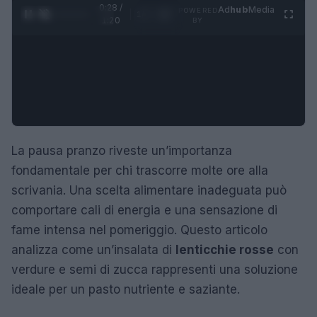
0:29 /
Ad
hub
Media
POWERED
1
/
4
1:20
BY
La pausa pranzo riveste un’importanza
fondamentale per chi trascorre molte ore alla
scrivania. Una scelta alimentare inadeguata può
comportare cali di energia e una sensazione di
fame intensa nel pomeriggio. Questo articolo
analizza come un’insalata di
lenticchie rosse
con
verdure e semi di zucca rappresenti una soluzione
ideale per un pasto nutriente e saziante.