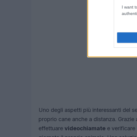
I want t
authenti
Uno degli aspetti più interessanti del ser
proprio cane anche a distanza. Grazie 
effettuare
videochiamate
e verificare