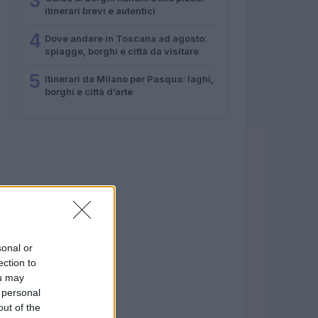
3
itinerari brevi e autentici
4
Dove andare in Toscana ad agosto:
spiagge, borghi e città da visitare
5
Itinerari da Milano per Pasqua: laghi,
borghi e città d’arte
sonal or
ection to
ou may
 personal
out of the