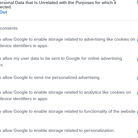
que stelle per cani
ersonal Data that Is Unrelated with the Purposes for which it
lected.
Out
a semplice pensione per cani. Durante il giorno,
ializzazione e gioco
in spazi dedicati, mentre la
consents
vi. Le sistemazioni sono realizzate in legno e
o allow Google to enable storage related to advertising like cookies on
ri quadrati
e di uno spazio esterno di
10 metri
evice identifiers in apps.
scoperte.
o allow my user data to be sent to Google for online advertising
s.
 a pannelli radianti
abbeveratoio automatico
to allow Google to send me personalized advertising.
creare un ambiente rilassante. Le opzioni
ard
con alloggio singolo, fino alla soluzione
o allow Google to enable storage related to analytics like cookies on
 cani compatibili
. Per chi desidera un
evice identifiers in apps.
ponibile la formula
Premium
che include servizi
o allow Google to enable storage related to functionality of the website
iornata
SPA
.
o allow Google to enable storage related to personalization.