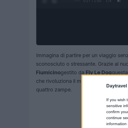
0:28 / 1:50
1
/
4
Immagina di partire per un viaggio senz
sconosciuto o stressante. Grazie al nu
Fiumicino
gestito da
Fly Le Dog
questa 
che rivoluziona il modo di viaggiare pe
Daytravel
quattro zampe.
If you wish 
sensitive in
confirm you
continue se
information 