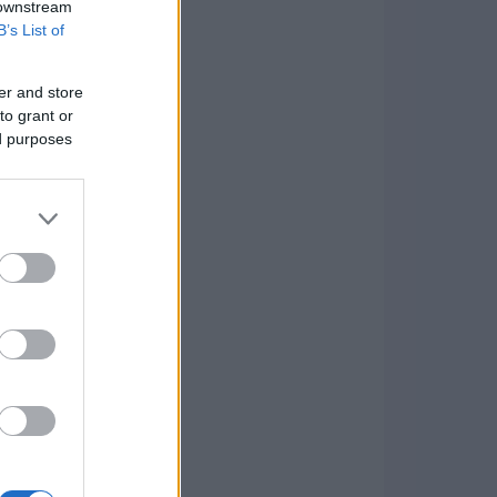
 downstream
B’s List of
er and store
to grant or
ed purposes