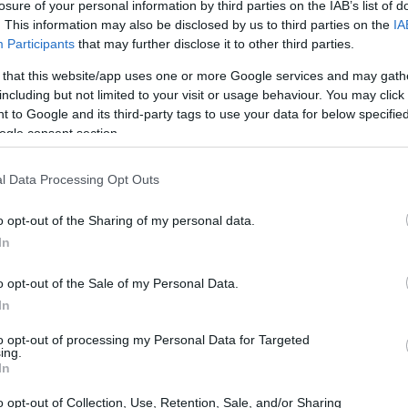
losure of your personal information by third parties on the IAB’s list of
. This information may also be disclosed by us to third parties on the
IA
Participants
that may further disclose it to other third parties.
 that this website/app uses one or more Google services and may gath
including but not limited to your visit or usage behaviour. You may click 
 to Google and its third-party tags to use your data for below specifi
ogle consent section.
l Data Processing Opt Outs
o opt-out of the Sharing of my personal data.
In
cato, soprattutto per i lunghi voli, i cambi di
o opt-out of the Sale of my Personal Data.
er questo motivo, il Dog Relais offre una
In
ata per garantire il benessere del tuo animale
to opt-out of processing my Personal Data for Targeted
ing.
In
o opt-out of Collection, Use, Retention, Sale, and/or Sharing