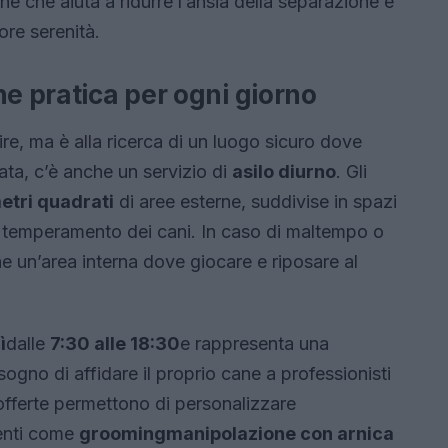
ne che aiuta a ridurre l’ansia della separazione e
ore serenità.
ne pratica per ogni giorno
e, ma è alla ricerca di un luogo sicuro dove
nata, c’è anche un servizio di
asilo diurno
. Gli
etri quadrati
di aree esterne, suddivise in spazi
 al temperamento dei cani. In caso di maltempo o
he un’area interna dove giocare e riposare al
ì
dalle
7:30 alle 18:30
e rappresenta una
sogno di affidare il proprio cane a professionisti
 offerte permettono di personalizzare
menti come
grooming
manipolazione con arnica