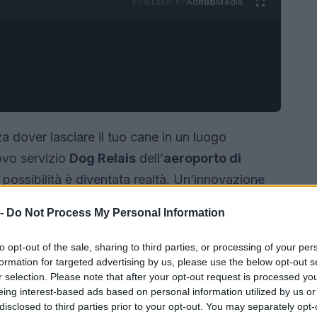
Ad
hub
Media
POWERED BY
a dover lasciare il tuo cane in un luogo
ovo servizio
Dog Relais
dell’
aeroporto di
possibilità è diventata realtà. Un’innovazione
r chi non vuole separarsi dal proprio amico a
 -
Do Not Process My Personal Information
to opt-out of the sale, sharing to third parties, or processing of your per
formation for targeted advertising by us, please use the below opt-out s
r selection. Please note that after your opt-out request is processed y
eing interest-based ads based on personal information utilized by us or
disclosed to third parties prior to your opt-out. You may separately opt-