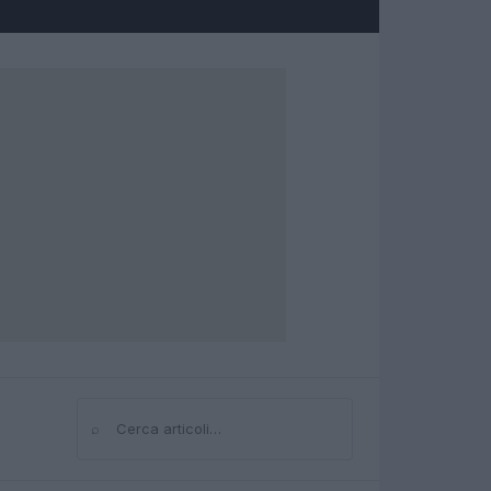
⌕
Cerca