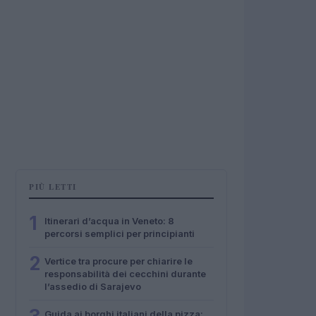
PIÙ LETTI
1
Itinerari d’acqua in Veneto: 8
percorsi semplici per principianti
2
Vertice tra procure per chiarire le
responsabilità dei cecchini durante
l’assedio di Sarajevo
Guida ai borghi italiani della pizza: