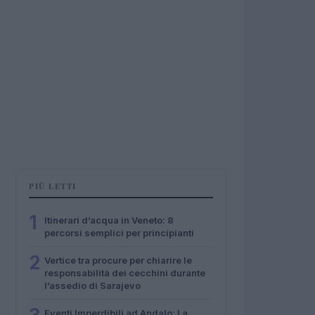
PIÙ LETTI
1
Itinerari d’acqua in Veneto: 8
percorsi semplici per principianti
2
Vertice tra procure per chiarire le
responsabilità dei cecchini durante
l’assedio di Sarajevo
Eventi Imperdibili ad Andalo: La