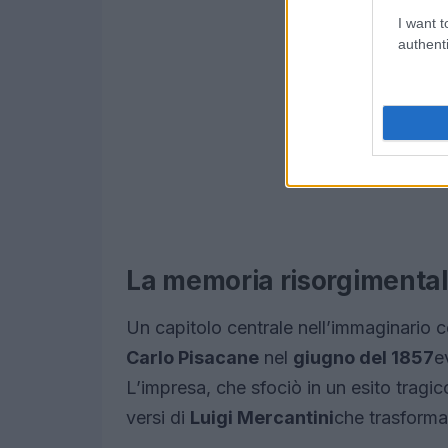
I want t
authenti
La memoria risorgimentale
Un capitolo centrale nell’immaginario co
Carlo Pisacane
nel
giugno del 1857
e
L’impresa, che sfociò in un esito tragi
versi di
Luigi Mercantini
che trasforma