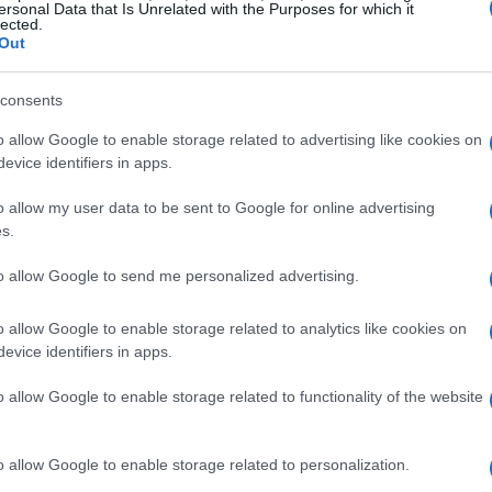
pri un naturale approdo sin dall’antichità: Greci
ersonal Data that Is Unrelated with the Purposes for which it
lected.
io di villeggiatura e approdo spontaneo. Tra il
I
Out
lla zona delle
Cammarelle
una villa marittima
 Il complesso includeva
ambienti termali
spazi di
consents
nti che testimoniano l’importanza della baia
o allow Google to enable storage related to advertising like cookies on
evice identifiers in apps.
o allow my user data to be sent to Google for online advertising
’area di Santa Croce e le Cammarelle: frammenti di
s.
ergono tra gli strati successivi dell’abitato. Il
to allow Google to send me personalized advertising.
marino rende evidente come il
mare
abbia
io fin dall’antichità.
o allow Google to enable storage related to analytics like cookies on
evice identifiers in apps.
o allow Google to enable storage related to functionality of the website
o allow Google to enable storage related to personalization.