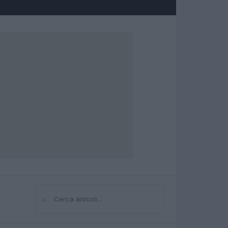
⌕
Cerca