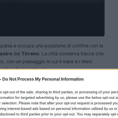
ampania e occupa una posizione di confine con la
castro
del
Tirreno
. La città conserva tracce che
, con un paesaggio in cui il mare e i rilievi
ti e siti archeologici.
 -
Do Not Process My Personal Information
to opt-out of the sale, sharing to third parties, or processing of your per
formation for targeted advertising by us, please use the below opt-out s
r selection. Please note that after your opt-out request is processed y
eing interest-based ads based on personal information utilized by us or
disclosed to third parties prior to your opt-out. You may separately opt-