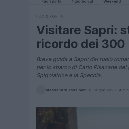
Fuori porta
1 giorno out
Weekend
FUORI PORTA
Visitare Sapri: s
ricordo dei 300
Breve guida a Sapri: dal ruolo roman
per lo sbarco di Carlo Pisacane del
Spigolatrice e la Specola.
Alessandro Tassinari
·
6 Giugno 2026
· 4 min