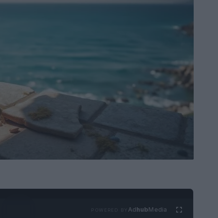
Ad
hub
Media
POWERED BY