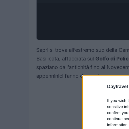
Sapri si trova all’estremo sud della C
Basilicata, affacciata sul
Golfo di Poli
spaziano dall’antichità fino al Novecento
appenninici fanno da cornice a monumen
Daytravel
If you wish 
sensitive in
confirm you
continue se
information 