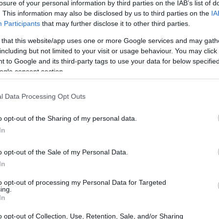
losure of your personal information by third parties on the IAB’s list of
. This information may also be disclosed by us to third parties on the
IA
Participants
that may further disclose it to other third parties.
 that this website/app uses one or more Google services and may gath
including but not limited to your visit or usage behaviour. You may click 
 to Google and its third-party tags to use your data for below specifi
ogle consent section.
l Data Processing Opt Outs
o opt-out of the Sharing of my personal data.
definiscono l’identità di Sapri: dai resti della
In
e allo sbarco di Carlo Pisacane, fino ai simboli
nto segue un filo cronologico e topografico per
o opt-out of the Sale of my Personal Data.
In
l borgo.
to opt-out of processing my Personal Data for Targeted
ing.
marittima delle Cammarelle
In
o opt-out of Collection, Use, Retention, Sale, and/or Sharing