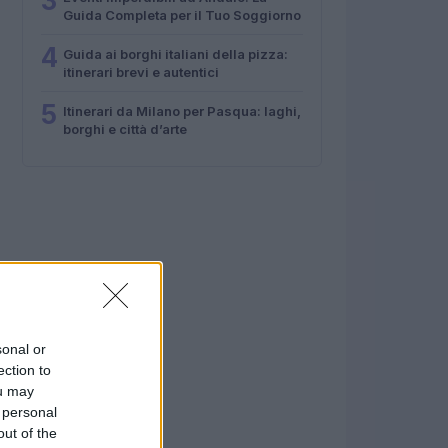
3
Guida Completa per il Tuo Soggiorno
4
Guida ai borghi italiani della pizza:
itinerari brevi e autentici
5
Itinerari da Milano per Pasqua: laghi,
borghi e città d’arte
sonal or
ection to
ou may
 personal
out of the