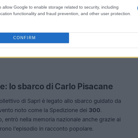
o allow Google to enable storage related to security, including
cation functionality and fraud prevention, and other user protection.
CONFIRM
: lo sbarco di Carlo Pisacane
llettivo di Sapri è legato allo sbarco guidato da
vento noto come la Spedizione dei
300
.
co, entrò nella memoria nazionale anche grazie ai
rono l’episodio in racconto popolare.