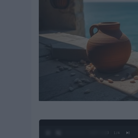
0:28 / 1:23
1
/
4