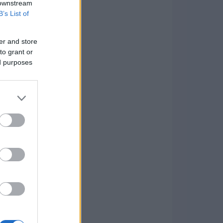
 downstream
B’s List of
er and store
to grant or
ed purposes