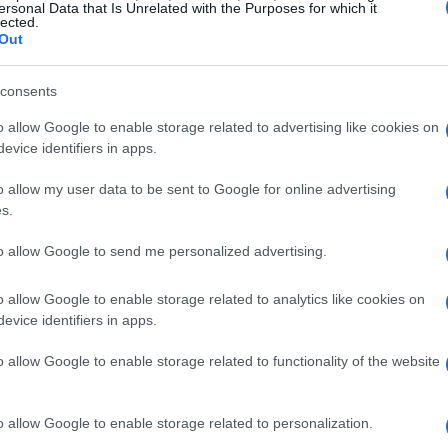
ersonal Data that Is Unrelated with the Purposes for which it
lected.
Out
pianificazione. Se si viaggia in auto, è
 chilometri di distanza, dove si trovano parcheggi
consents
fficiente che conduce a Zermatt in soli 15 minuti.
o allow Google to enable storage related to advertising like cookies on
gamenti diretti da Visp e Briga, mentre dall’Italia
evice identifiers in apps.
 Milano Centrale. Gli aeroporti più vicini,
o allow my user data to be sent to Google for online advertising
oni per raggiungere questa splendida località.
s.
to allow Google to send me personalized advertising.
a scoprire
o allow Google to enable storage related to analytics like cookies on
rita di essere esplorata. Il Museo del Cervino,
evice identifiers in apps.
orn Museum, offre un viaggio nel tempo,
o allow Google to enable storage related to functionality of the website
o villaggio da comunità agricola a celebre meta
e e oggetti d’epoca, i visitatori possono scoprire
o allow Google to enable storage related to personalization.
onquistare il Cervino, simbolo indiscusso della