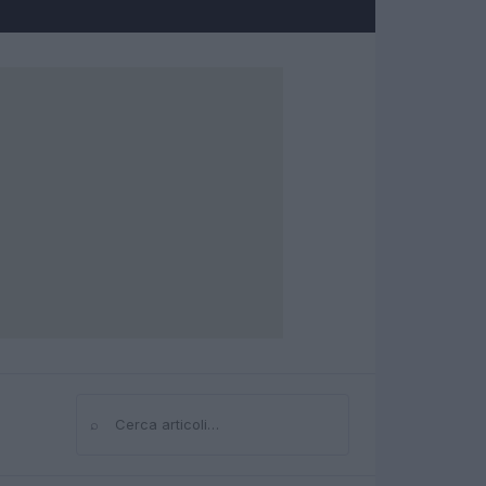
⌕
Cerca