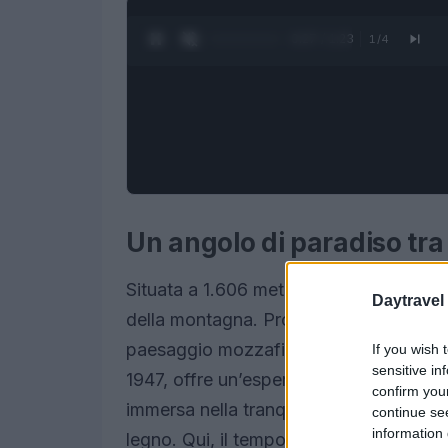
0:28 / 1:23
1
/
4
Un angolo di paradiso tra 
Situata a 1.606 metri d’altitudine, Zerm
Daytravel
della montagna. Protetta dalle Alpi, qu
paesaggio mozzafiato e la sua atmosfer
If you wish 
sensitive in
1947, offre un’esperienza di viaggio se
confirm you
immersa nella tranquillità delle sue strad
continue se
information 
legno. Qui, il tempo sembra essersi fer