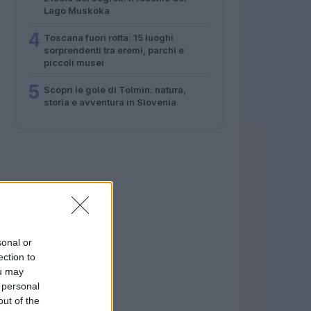
Lago Muskoka
4
Toscana fuori rotta: 15 luoghi
sorprendenti tra eremi, parchi e
piccoli musei
5
Scopri le gole di Tolmin: natura,
storia e avventura in Slovenia
sonal or
ection to
ou may
 personal
out of the