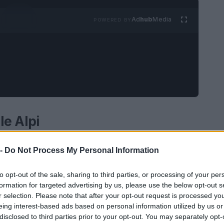
Ad
hub
Media
POWERED BY
le Alpi
att è una delle mete più ambite per gli amanti
 -
Do Not Process My Personal Information
esta località incantevole è famosa per il suo
a unica. La cittadina, interamente pedonale dal
to opt-out of the sale, sharing to third parties, or processing of your per
formation for targeted advertising by us, please use the below opt-out s
nza pari, lontana dal caos delle automobili e
r selection. Please note that after your opt-out request is processed y
e acciottolate e dei caratteristici chalet in
eing interest-based ads based on personal information utilized by us or
disclosed to third parties prior to your opt-out. You may separately opt-
mato, permettendo ai visitatori di immergersi in