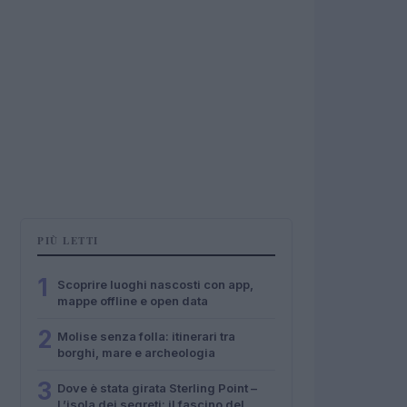
PIÙ LETTI
1
Scoprire luoghi nascosti con app,
mappe offline e open data
2
Molise senza folla: itinerari tra
borghi, mare e archeologia
3
Dove è stata girata Sterling Point –
L’isola dei segreti: il fascino del