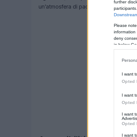
further disc
un’atmosfera di pace e serenità.
participants
Downstream 
Please note
information 
deny consent
in below Go
Persona
I want t
Opted 
I want t
Opted 
I want 
Advertis
Opted 
I want t