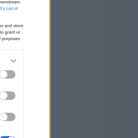
 downstream
B’s List of
er and store
to grant or
ed purposes