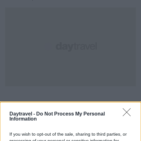
Daytravel -
Do Not Process My Personal
PIÙ LETTI
Information
1
Itinerari d’acqua in Veneto: 8 percorsi semplici per
If you wish to opt-out of the sale, sharing to third parties, or
principianti
processing of your personal or sensitive information for