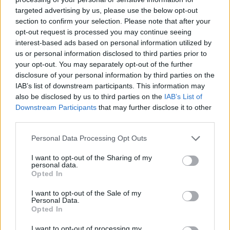
targeted advertising by us, please use the below opt-out
2
Le migliori location in Italia per eventi all’aperto
section to confirm your selection. Please note that after your
indimenticabili
opt-out request is processed you may continue seeing
3
Itinerario da Arequipa a Machu Picchu tra vulcani e
interest-based ads based on personal information utilized by
tradizioni
us or personal information disclosed to third parties prior to
your opt-out. You may separately opt-out of the further
4
Vertice tra procure per chiarire le responsabilità dei
disclosure of your personal information by third parties on the
cecchini durante l’assedio di Sarajevo
IAB’s list of downstream participants. This information may
also be disclosed by us to third parties on the
IAB’s List of
5
Itinerario nelle Dolomiti: tappe essenziali e consigli
Downstream Participants
that may further disclose it to other
pratici
third parties.
Please note that this website/app uses one or more Google
Personal Data Processing Opt Outs
services and may gather and store information including but
not limited to your visit or usage behaviour. You may click to
I want to opt-out of the Sharing of my
personal data.
grant or deny consent to Google and its third-party tags to
Opted In
use your data for below specified purposes in below Google
consent section.
I want to opt-out of the Sale of my
Personal Data.
Viaggia vicino, scopri di più. Idee per fuori porta,
Opted In
weekend e mete da raggiungere in un giorno.
I want to opt-out of processing my