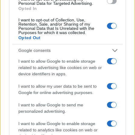
Personal Data for Targeted Advertising.
Opted In
SEZIONI
Fuori porta
I want to opt-out of Collection, Use,
Retention, Sale, and/or Sharing of my
Luoghi da vedere
Personal Data that Is Unrelated with the
Purposes for which it was collected.
1 giorno out
Opted Out
Weekend
Google consents
MAGAZINE
I want to allow Google to enable storage
Contattaci
related to advertising like cookies on web or
device identifiers in apps.
LEGALE
I want to allow my user data to be sent to
Cookie Policy
Google for online advertising purposes.
Privacy Policy
I want to allow Google to send me
Note legali
personalized advertising.
I want to allow Google to enable storage
daytravel.it è una proprietà di AdHub Media S.r.l. — REA 2729933
related to analytics like cookies on web or