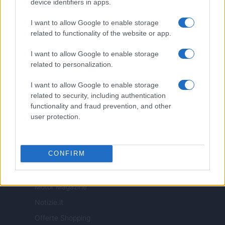
device identifiers in apps.
Copyright © 2026 · Edito da AdHub Media — Italia
Tutti i diritti riservati
I want to allow Google to enable storage
I contenuti sono curati dalla redazione con il supporto di strumenti digitali e
realizzati in collaborazione con autori indipendenti.
related to functionality of the website or app.
I want to allow Google to enable storage
related to personalization.
I want to allow Google to enable storage
ITALIA
related to security, including authentication
functionality and fraud prevention, and other
Casa Magazine
user protection.
Cineverse Magazine
Donne Magazine
CONFIRM
Food Blog
Milano Notizie
Motor Magazine
Notizie.it
Offerte Shopping