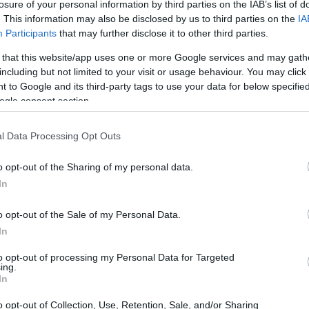
losure of your personal information by third parties on the IAB’s list of
. This information may also be disclosed by us to third parties on the
IA
Participants
that may further disclose it to other third parties.
 that this website/app uses one or more Google services and may gath
including but not limited to your visit or usage behaviour. You may click 
 to Google and its third-party tags to use your data for below specifi
ogle consent section.
tra in un tessuto urbano dove vie acciottolate e
rbano
medievale.
l Data Processing Opt Outs
o opt-out of the Sharing of my personal data.
re un punto panoramico da cui osservare le
Alpi
e
In
o opt-out of the Sale of my Personal Data.
coniugano storia, arte e paesaggio.
In
to opt-out of processing my Personal Data for Targeted
ing.
In
o opt-out of Collection, Use, Retention, Sale, and/or Sharing