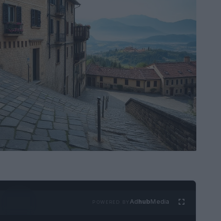
Ad
hub
Media
POWERED BY