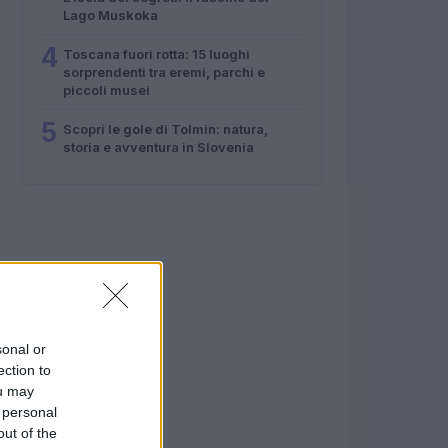
Lago Muskoka
4
Toscana fuori rotta: 15 luoghi
sorprendenti tra eremi, parchi e
piccoli musei
5
Scopri le gole di Tolmin: natura,
storia e avventura in Slovenia
sonal or
ection to
ou may
 personal
out of the