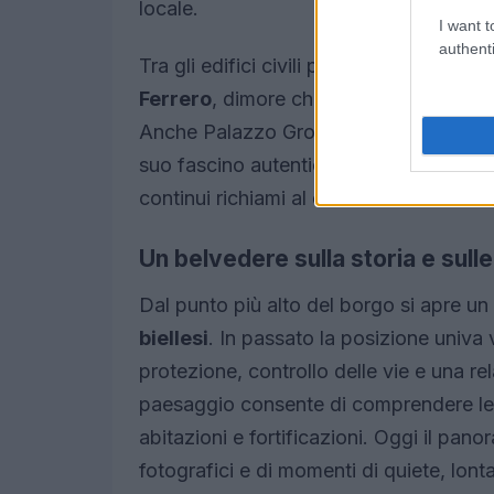
locale.
I want t
authenti
Tra gli edifici civili più rappresentativi
Ferrero
, dimore che richiamano le famigl
Anche Palazzo Gromo Losa contribuisce
suo fascino autentico. Il percorso con
continui richiami al contesto territoriale
Un belvedere sulla storia e sul
Dal punto più alto del borgo si apre un
biellesi
. In passato la posizione univa 
protezione, controllo delle vie e una rela
paesaggio consente di comprendere le r
abitazioni e fortificazioni. Oggi il pano
fotografici e di momenti di quiete, lon