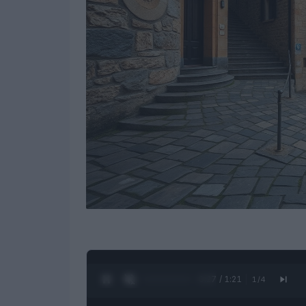
0:28 / 1:21
1
/
4