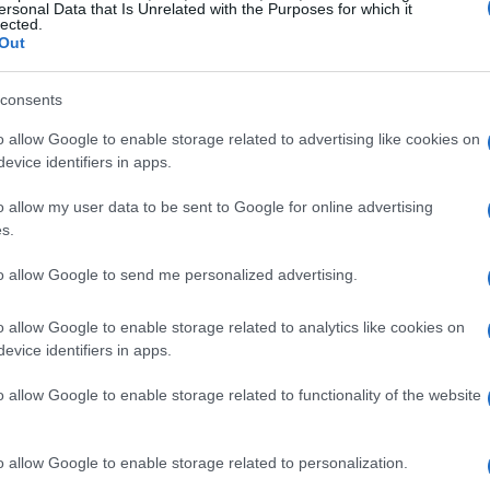
ersonal Data that Is Unrelated with the Purposes for which it
lected.
Out
consents
o allow Google to enable storage related to advertising like cookies on
evice identifiers in apps.
o allow my user data to be sent to Google for online advertising
s.
to allow Google to send me personalized advertising.
o allow Google to enable storage related to analytics like cookies on
tettura e atmosfere
evice identifiers in apps.
o allow Google to enable storage related to functionality of the website
 coniugano storia, arte e paesaggio. Camminando il
iana sovrapposte a
memoria storica
. La piazza
o allow Google to enable storage related to personalization.
ocumentano secoli di relazioni sociali e di potere