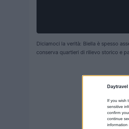
Diciamoci la verità: Biella è spesso ass
conserva quartieri di rilievo storico e 
Daytravel
If you wish 
sensitive in
confirm you
continue se
information 