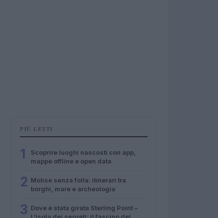
PIÙ LETTI
1
Scoprire luoghi nascosti con app,
mappe offline e open data
2
Molise senza folla: itinerari tra
borghi, mare e archeologia
3
Dove è stata girata Sterling Point –
L’isola dei segreti: il fascino del