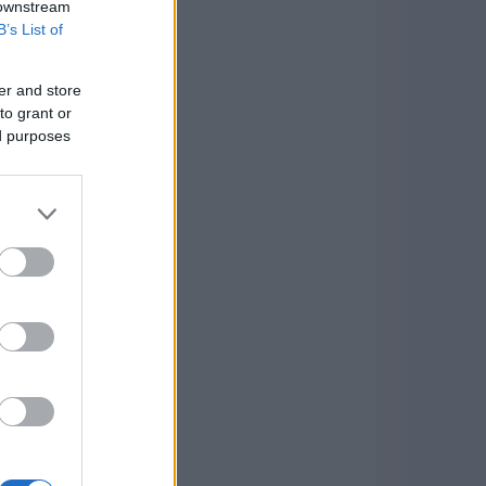
 downstream
B’s List of
er and store
to grant or
ed purposes