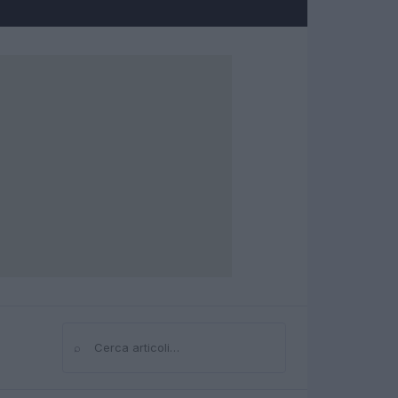
⌕
Cerca