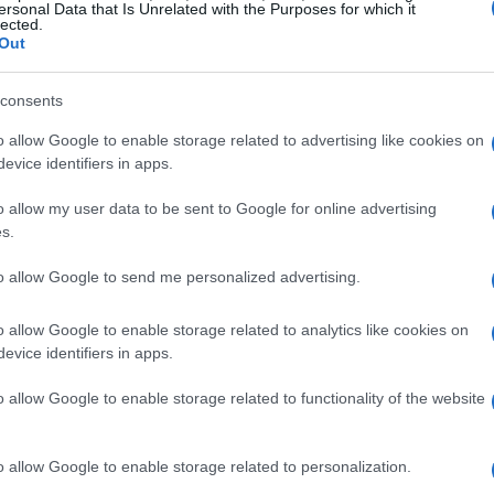
ersonal Data that Is Unrelated with the Purposes for which it
milia-Romagna, tanto da far passare l’allerta
lected.
Out
ra sono quelle previste con i valori più elevati: i
, rendendo il
disagio bioclimatico
diffuso e
consents
ini e soggetti fragili. Non si escludono, inoltre,
o allow Google to enable storage related to advertising like cookies on
o-occidentali,
eventi
che potrebbero causare
evice identifiers in apps.
che.
o allow my user data to be sent to Google for online advertising
s.
osto alcune misure per mitigare l’impatto: a
 saranno accessibili gratuitamente come
rifugi
to allow Google to send me personalized advertising.
era giornata successiva, offrendo luoghi con aria
o allow Google to enable storage related to analytics like cookies on
llievo. Il Comune ha inoltre ricordato la rete
evice identifiers in apps.
dette Casine dell’Acqua presenti sul territorio.
o allow Google to enable storage related to functionality of the website
anza veneta e appello dei
o allow Google to enable storage related to personalization.