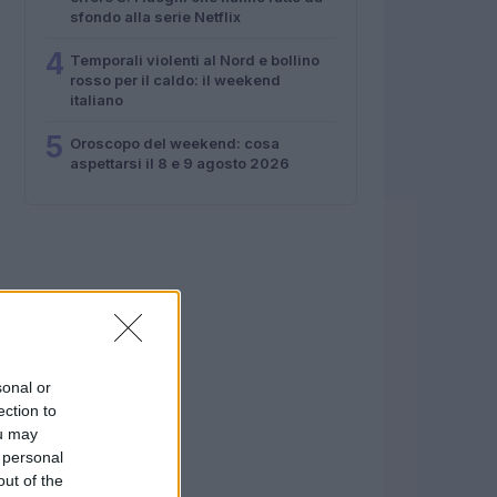
sfondo alla serie Netflix
4
Temporali violenti al Nord e bollino
rosso per il caldo: il weekend
italiano
5
Oroscopo del weekend: cosa
aspettarsi il 8 e 9 agosto 2026
sonal or
ection to
ou may
 personal
out of the