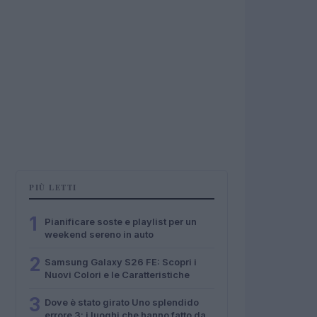
PIÙ LETTI
1
Pianificare soste e playlist per un
weekend sereno in auto
2
Samsung Galaxy S26 FE: Scopri i
Nuovi Colori e le Caratteristiche
3
Dove è stato girato Uno splendido
errore 3: i luoghi che hanno fatto da