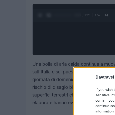
0:28 / 1:21
1
/
4
Una bolla di aria calda continua a muov
sull’Italia e sui paesi vicini. In Emilia-
Daytravel
giornata di domenica 28 giugno, con pu
rischio di disagio bioclimatico severo. 
If you wish 
superfici terrestri che, in alcune aree,
sensitive in
confirm you
elaborate hanno evidenziato punti con t
continue se
information 