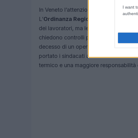
I want t
In Veneto l’attenzione si concentra sulle
authenti
L’
Ordinanza Regionale n. 58 del 16 
dei lavoratori, ma le organizzazioni si
chiedono controlli più serrati. La situa
decesso di un operaio avvenuto in un ca
portato i sindacati a sollecitare strume
termico e una maggiore responsabilità d