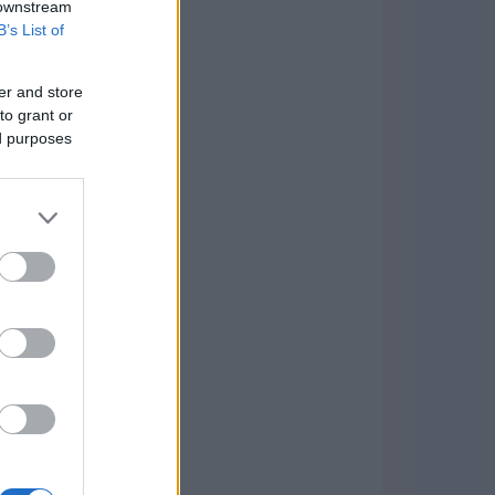
 downstream
B’s List of
er and store
to grant or
ed purposes