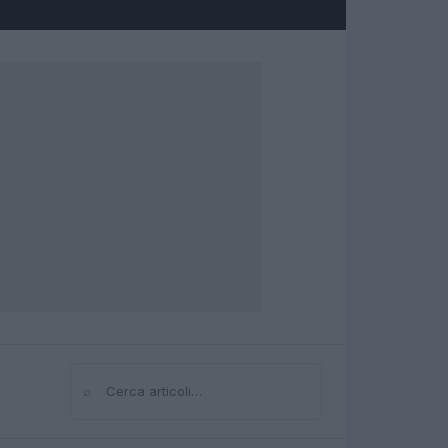
⌕
Cerca