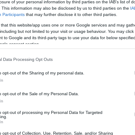
losure of your personal information by third parties on the IAB’s list of
. This information may also be disclosed by us to third parties on the
IA
Participants
that may further disclose it to other third parties.
 that this website/app uses one or more Google services and may gath
including but not limited to your visit or usage behaviour. You may click 
 to Google and its third-party tags to use your data for below specifi
ogle consent section.
l Data Processing Opt Outs
o opt-out of the Sharing of my personal data.
In
o opt-out of the Sale of my Personal Data.
In
to opt-out of processing my Personal Data for Targeted
e servizi locali attivati
ing.
In
 bollettino regionale indica un significativo
o opt-out of Collection, Use, Retention, Sale, and/or Sharing