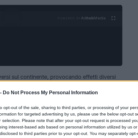
Ad
hub
Media
POWERED BY
ersi sul continente, provocando effetti diversi
Romagna è stata elevata l’
allerta rossa
per la
 -
Do Not Process My Personal Information
nte attese fino a 40 °C nelle zone di pianura e
Parallelamente, osservazioni satellitari mostrano
to opt-out of the sale, sharing to third parties, or processing of your per
 hanno raggiunto valori estremi: immagini
formation for targeted advertising by us, please use the below opt-out s
r selection. Please note that after your opt-out request is processed y
emperature superficiali fino a 55 °C.
eing interest-based ads based on personal information utilized by us or
disclosed to third parties prior to your opt-out. You may separately opt-