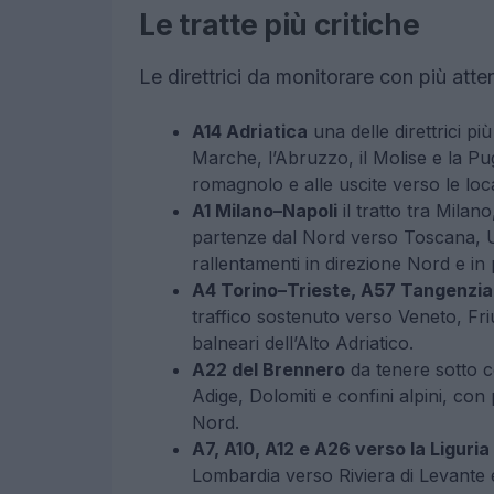
Le tratte più critiche
Le direttrici da monitorare con più att
A14 Adriatica
una delle direttrici pi
Marche, l’Abruzzo, il Molise e la Pug
romagnolo e alle uscite verso le loca
A1 Milano–Napoli
il tratto tra Milano
partenze dal Nord verso Toscana, Umb
rallentamenti in direzione Nord e in 
A4 Torino–Trieste, A57 Tangenzial
traffico sostenuto verso Veneto, Friu
balneari dell’Alto Adriatico.
A22 del Brennero
da tenere sotto c
Adige, Dolomiti e confini alpini, con 
Nord.
A7, A10, A12 e A26 verso la Liguria
Lombardia verso Riviera di Levante e