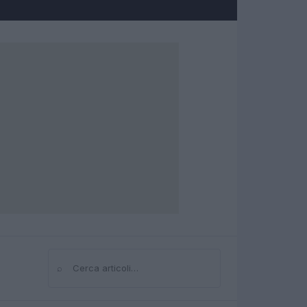
⌕
Cerca