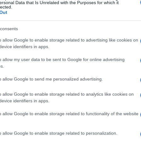
ersonal Data that Is Unrelated with the Purposes for which it
nticipare la partenza alle prime ore del mattino di
lected.
Out
a evitare, per quanto possibile, venerdì
ca dalle 16 in poi. Per il rientro lungo, lunedì
consents
tibile, purché si eviti la fascia 7-10.
o allow Google to enable storage related to advertising like cookies on
evice identifiers in apps.
 identificate come segue:
o allow my user data to be sent to Google for online advertising
s.
to allow Google to send me personalized advertising.
o allow Google to enable storage related to analytics like cookies on
evice identifiers in apps.
o allow Google to enable storage related to functionality of the website
o allow Google to enable storage related to personalization.