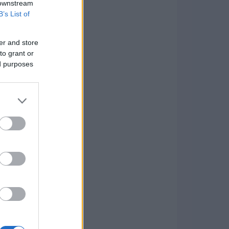
 downstream
B’s List of
er and store
to grant or
ed purposes