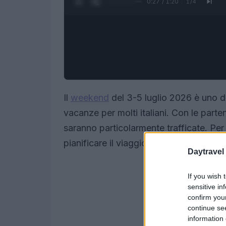
0:28 / 1:20
1
/
4
Il
weekend
del 3-5 luglio 2026 è uno de
vacanze per molti italiani. Con le part
saranno particolarmente trafficate. Per
pianificare il viaggio con attenzione.
Daytravel
If you wish 
sensitive in
confirm you
continue se
information 