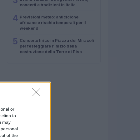
3
concerti e tradizioni in Italia
4
Previsioni meteo: anticiclone
africano e rischio temporali per il
weekend
5
Concerto lirico in Piazza dei Miracoli
per festeggiare l’inizio della
costruzione della Torre di Pisa
sonal or
ection to
ou may
 personal
out of the