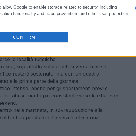
o allow Google to enable storage related to security, including
cation functionality and fraud prevention, and other user protection.
CONFIRM
già dalla mattina, con condizioni da bollino giallo.
one diventerà più delicata, con bollino rosso per le
so le località turistiche.
rosso, soprattutto sulle direttrici verso mare e
affico resterà sostenuto, ma con un quadro
to alla prima parte della giornata.
ffico intenso, anche per gli spostamenti brevi e
ono attesi i rientri più consistenti verso le città, con
weekend.
ientro nella mattinata, in sovrapposizione alla
e al traffico pendolare. La sera è attesa una