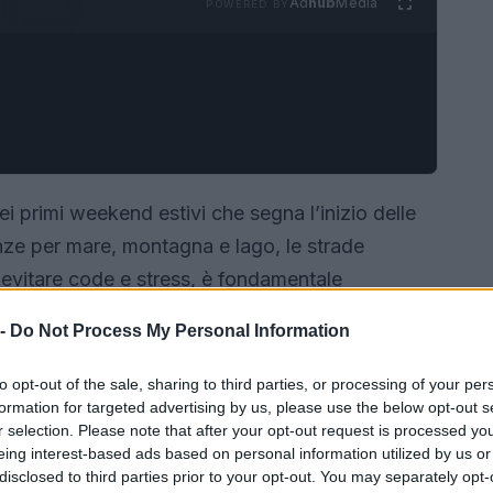
Ad
hub
Media
POWERED BY
i primi weekend estivi che segna l’inizio delle
enze per mare, montagna e lago, le strade
 evitare code e stress, è fondamentale
 -
Do Not Process My Personal Information
to opt-out of the sale, sharing to third parties, or processing of your per
formation for targeted advertising by us, please use the below opt-out s
r selection. Please note that after your opt-out request is processed y
eing interest-based ads based on personal information utilized by us or
disclosed to third parties prior to your opt-out. You may separately opt-