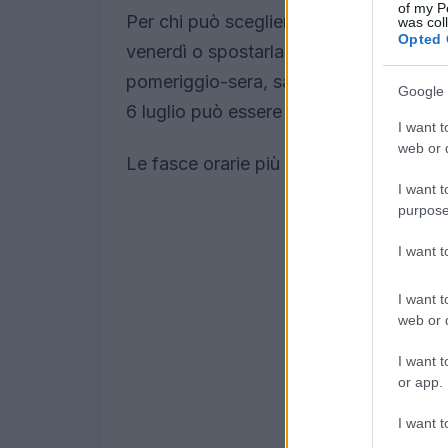
of my P
Per chi può scegliere, è consigliabile a
was col
Opted 
venerdì o spostarla alla tarda serata. D
pomeriggio-sera, sabato mattina e domeni
Google 
6 luglio può essere una soluzione più ges
I want t
web or d
Le fasce orarie più critiche sono state
I want t
purpose
I want 
I want t
web or d
I want t
or app.
I want t