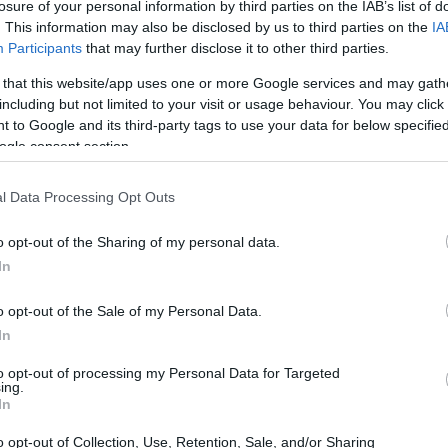
losure of your personal information by third parties on the IAB’s list of
. This information may also be disclosed by us to third parties on the
IA
Participants
that may further disclose it to other third parties.
 that this website/app uses one or more Google services and may gath
including but not limited to your visit or usage behaviour. You may click 
 to Google and its third-party tags to use your data for below specifi
ogle consent section.
l Data Processing Opt Outs
o opt-out of the Sharing of my personal data.
In
rà intenso, soprattutto nelle ore di punta. Le
ggio, con picchi di criticità sabato mattina e
o opt-out of the Sale of my Personal Data.
na sarà una giornata di rientri, con traffico
In
 mobilità.
to opt-out of processing my Personal Data for Targeted
ing.
In
e
o opt-out of Collection, Use, Retention, Sale, and/or Sharing