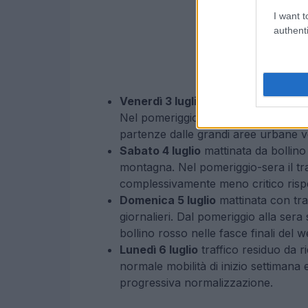
I want t
authenti
Venerdì 3 luglio
traffico in aumento 
Nel pomeriggio e in serata la situazi
partenze dalle grandi aree urbane ver
Sabato 4 luglio
mattinata da bollino 
montagna. Nel pomeriggio-sera il tr
complessivamente meno critico rispet
Domenica 5 luglio
mattinata con tra
giornalieri. Dal pomeriggio alla sera s
bollino rosso nelle fasce finali del 
Lunedì 6 luglio
traffico residuo da r
normale mobilità di inizio settimana 
progressiva normalizzazione.