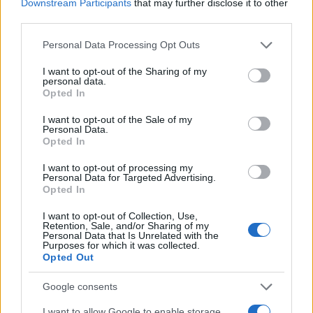
Downstream Participants
that may further disclose it to other
Nata a Sampierdarena, mantiene contatti
third parties.
diretti con consiglieri comunali e biblioteche
civiche.
Please note that this website/app uses one or more Google
Personal Data Processing Opt Outs
services and may gather and store information including but
not limited to your visit or usage behaviour. You may click to
I want to opt-out of the Sharing of my
personal data.
grant or deny consent to Google and its third-party tags to
Opted In
use your data for below specified purposes in below Google
consent section.
I want to opt-out of the Sale of my
Personal Data.
Opted In
I want to opt-out of processing my
Personal Data for Targeted Advertising.
Opted In
I want to opt-out of Collection, Use,
Retention, Sale, and/or Sharing of my
Personal Data that Is Unrelated with the
Purposes for which it was collected.
Opted Out
Google consents
I want to allow Google to enable storage