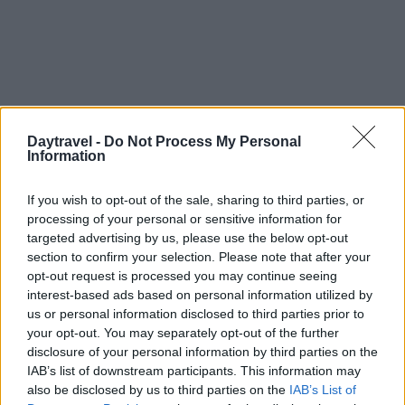
Daytravel -
Do Not Process My Personal
Information
If you wish to opt-out of the sale, sharing to third parties, or
processing of your personal or sensitive information for
targeted advertising by us, please use the below opt-out
section to confirm your selection. Please note that after your
AUTORE
opt-out request is processed you may continue seeing
Roberta Tagliabue
interest-based ads based on personal information utilized by
us or personal information disclosed to third parties prior to
Roberta Tagliabue ha dormito nella sala
your opt-out. You may separately opt-out of the further
d'attesa dell'ospedale San Martino per
disclosure of your personal information by third parties on the
seguire una vicenda sanitaria emergente;
IAB’s list of downstream participants. This information may
firma reportage e coordina dossier di verifica
also be disclosed by us to third parties on the
IAB’s List of
in redazione come referente per Genova.