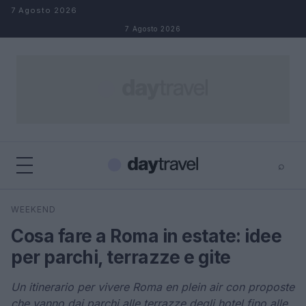
Salta al contenuto
7 Agosto 2026
7 Agosto 2026
⌕
×
⌕
WEEKEND
Cerca
Cosa fare a Roma in estate: idee
per parchi, terrazze e gite
Un itinerario per vivere Roma en plein air con proposte
che vanno dai parchi alle terrazze degli hotel fino alle