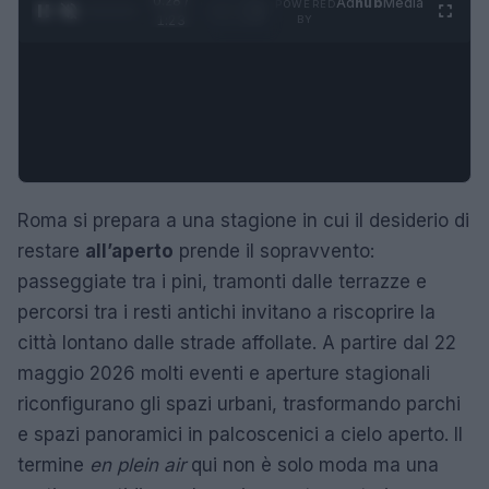
0:29 /
Ad
hub
Media
POWERED
1
/
4
1:23
BY
Roma si prepara a una stagione in cui il desiderio di
restare
all’aperto
prende il sopravvento:
passeggiate tra i pini, tramonti dalle terrazze e
percorsi tra i resti antichi invitano a riscoprire la
città lontano dalle strade affollate. A partire dal 22
maggio 2026 molti eventi e aperture stagionali
riconfigurano gli spazi urbani, trasformando parchi
e spazi panoramici in palcoscenici a cielo aperto. Il
termine
en plein air
qui non è solo moda ma una