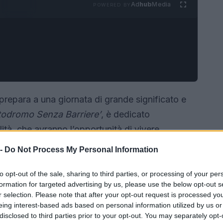
Ad
hub
Media
POWERED BY
 prepara a una giornata di grande significato e
todromo Senza Barriere’
, è dedicato
ità, che avranno l’opportunità di vivere
i vetture sportive, per un’esperienza
 -
Do Not Process My Personal Information
to opt-out of the sale, sharing to third parties, or processing of your per
formation for targeted advertising by us, please use the below opt-out s
r selection. Please note that after your opt-out request is processed y
eing interest-based ads based on personal information utilized by us or
disclosed to third parties prior to your opt-out. You may separately opt-