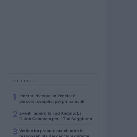
PIÙ LETTI
1
Itinerari d’acqua in Veneto: 8
percorsi semplici per principianti
2
Eventi Imperdibili ad Andalo: La
Guida Completa per il Tuo Soggiorno
3
Vertice tra procure per chiarire le
responsabilità dei cecchini durante