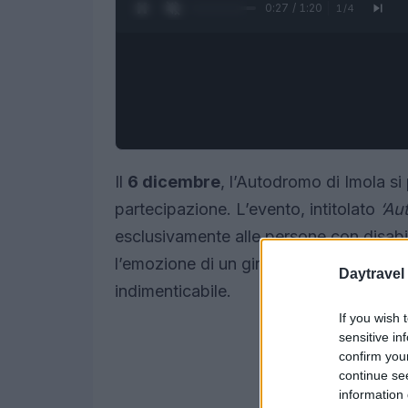
0:28 / 1:20
1
/
4
Il
6 dicembre
, l’Autodromo di Imola si
partecipazione. L’evento, intitolato
‘Au
esclusivamente alle persone con disabil
l’emozione di un giro in pista a bordo d
Daytravel
indimenticabile.
If you wish 
sensitive in
confirm you
continue se
information 