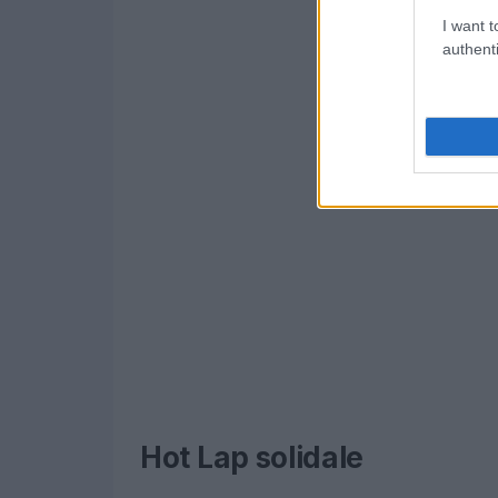
I want t
authenti
Hot Lap solidale