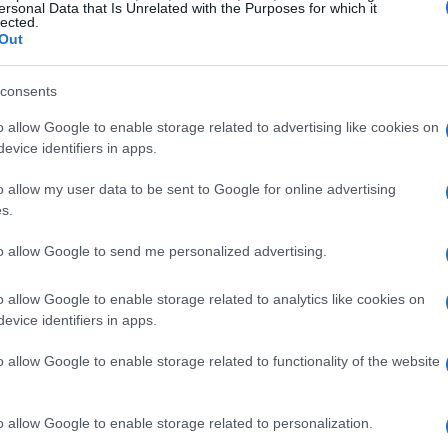
ersonal Data that Is Unrelated with the Purposes for which it
lected.
Out
one con disabilità, la giornata prevede una serie di
consents
2:30
, si terrà un
Walking Tour
solidale lungo il
o allow Google to enable storage related to advertising like cookies on
scoprire la storia dell’autodromo. Per
evice identifiers in apps.
minima di
10 euro
a favore della
Fondazione
o allow my user data to be sent to Google for online advertising
tati.
s.
to allow Google to send me personalized advertising.
o allow Google to enable storage related to analytics like cookies on
 guida virtuale, la
Sala Simulatori
sarà aperta
evice identifiers in apps.
le provare due tipologie di simulatori: uno
o allow Google to enable storage related to functionality of the website
a di schermi e volanti, e uno
dynamico
, che
a vera monoposto. Il ricavato delle prove sui
n beneficenza.
o allow Google to enable storage related to personalization.