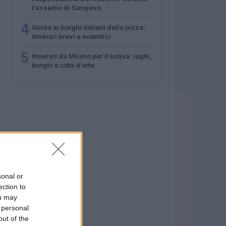
l’assedio di Sarajevo
4
Guida ai borghi italiani della pizza:
itinerari brevi e autentici
5
Itinerari da Milano per Pasqua: laghi,
borghi e città d’arte
sonal or
ection to
ou may
 personal
out of the