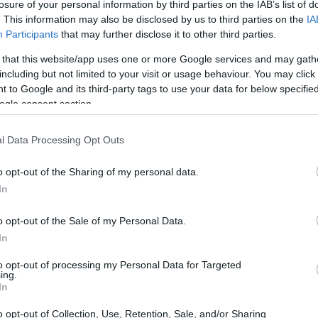
losure of your personal information by third parties on the IAB’s list of
. This information may also be disclosed by us to third parties on the
IA
Participants
that may further disclose it to other third parties.
 that this website/app uses one or more Google services and may gath
including but not limited to your visit or usage behaviour. You may click 
 to Google and its third-party tags to use your data for below specifi
ogle consent section.
l Data Processing Opt Outs
o opt-out of the Sharing of my personal data.
In
9:30
alle
12:00
, offrirà un ambiente sicuro e
o opt-out of the Sale of my Personal Data.
 godere della velocità e della passione per il
In
ollaborazione tra il Comune di Imola, l’Autodromo
to opt-out of processing my Personal Data for Targeted
ing.
verse associazioni, rappresenta un punto di
In
clusivi.
o opt-out of Collection, Use, Retention, Sale, and/or Sharing