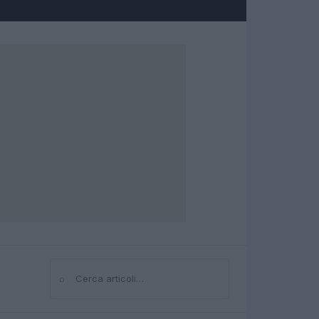
⌕
Cerca