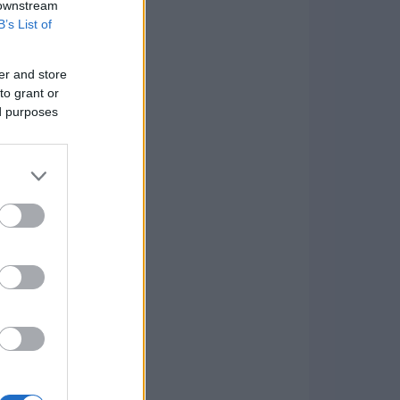
 downstream
B’s List of
er and store
to grant or
ed purposes