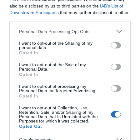
tecnici dal primo box di un circuito toscano e
also be disclosed by us to third parties on the
IAB’s List of
da allora firma approfondimenti sui motori. In
Downstream Participants
that may further disclose it to other
redazione sostiene un approccio metodico
third parties.
alle prove su pista, cura il format 'tecnica e
Please note that this website/app uses one or more Google
Personal Data Processing Opt Outs
cronaca' e conserva i fogli di appunti del
services and may gather and store information including but
debutto tecnico in autodromo.
not limited to your visit or usage behaviour. You may click to
I want to opt-out of the Sharing of my
personal data.
grant or deny consent to Google and its third-party tags to
Opted In
use your data for below specified purposes in below Google
consent section.
I want to opt-out of the Sale of my
Personal Data.
Opted In
I want to opt-out of processing my
Personal Data for Targeted Advertising.
Opted In
I want to opt-out of Collection, Use,
Retention, Sale, and/or Sharing of my
Personal Data that Is Unrelated with the
Purposes for which it was collected.
Opted Out
Google consents