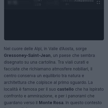
0:29 /
Ad
hub
Media
POWERED
1
/
4
1:20
BY
Nel cuore delle Alpi, in Valle d’Aosta, sorge
Gressoney-Saint-Jean
, un paese che sembra
disegnato su una cartolina. Tra viali curati e
facciate che richiamano atmosfere nobiliari, il
centro conserva un equilibrio tra natura e
architettura che colpisce al primo sguardo. La
località è famosa per il suo
castello
che ha ispirato
confronto e ammirazione, e per i panorami che
guardano verso il
Monte Rosa
. In questo contesto