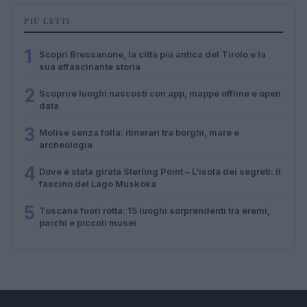
PIÙ LETTI
1
Scopri Bressanone, la città più antica del Tirolo e la
sua affascinante storia
2
Scoprire luoghi nascosti con app, mappe offline e open
data
3
Molise senza folla: itinerari tra borghi, mare e
archeologia
4
Dove è stata girata Sterling Point – L’isola dei segreti: il
fascino del Lago Muskoka
5
Toscana fuori rotta: 15 luoghi sorprendenti tra eremi,
parchi e piccoli musei