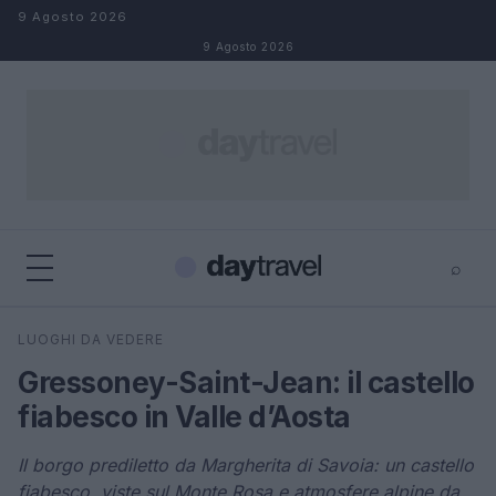
Salta al contenuto
9 Agosto 2026
9 Agosto 2026
⌕
×
⌕
LUOGHI DA VEDERE
Cerca
Gressoney-Saint-Jean: il castello
fiabesco in Valle d’Aosta
Il borgo prediletto da Margherita di Savoia: un castello
fiabesco, viste sul Monte Rosa e atmosfere alpine da