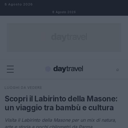
Salta al contenuto
8 Agosto 2026
8 Agosto 2026
⌕
×
⌕
LUOGHI DA VEDERE
Cerca
Scopri il Labirinto della Masone:
un viaggio tra bambù e cultura
Visita il Labirinto della Masone per un mix di natura,
arte e storia a pochi chilometri da Parma