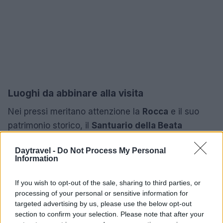
Luoghi da abbinare alla visita
Nei pressi meritano attenzione la
Rocca
e il suo
patrimonio storico, il
Santuario della Beata
Vergine del Rosario
, il
Teatro Comunale
e la
Daytravel -
Do Not Process My Personal
Chiesa di Santa Croce
. Sono interessanti anche
Information
l’
Oratorio dell’Assunta
, i vecchi lavatoi recuperati
nel centro storico, le ex scuderie e la
Villa Gandini
If you wish to opt-out of the sale, sharing to third parties, or
processing of your personal or sensitive information for
con il suo parco botanico, dove si trovano alberi
targeted advertising by us, please use the below opt-out
secolari che creano un ambiente ideale per
section to confirm your selection. Please note that after your