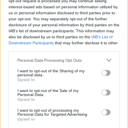
prolungare la giornata culturale. A breve distanza,
opt-out request is processed you may continue seeing
interest-based ads based on personal information utilized by
la frazione di
Priorato
conserva una lunga storia
us or personal information disclosed to third parties prior to
monastica che completa il quadro di un territorio
your opt-out. You may separately opt-out of the further
ricco di stimoli per ogni tipo di visitatore.
disclosure of your personal information by third parties on the
IAB’s list of downstream participants. This information may
also be disclosed by us to third parties on the
IAB’s List of
Downstream Participants
that may further disclose it to other
AUTORE
third parties.
Martina Marchesi
Please note that this website/app uses one or more Google
Personal Data Processing Opt Outs
Martina Marchesi ha guidato la squadra che
services and may gather and store information including but
ha coperto il piano urbanistico di Firenze,
not limited to your visit or usage behaviour. You may click to
I want to opt-out of the Sharing of my
sostenendo una linea editoriale basata
personal data.
grant or deny consent to Google and its third-party tags to
Opted In
sull'analisi documentale. Vicedirettrice, porta
use your data for below specified purposes in below Google
un dettaglio personale riconoscibile: una
consent section.
I want to opt-out of the Sale of my
mappa manoscritta dei rioni fiorentini nella sua
Personal Data.
agenda.
Opted In
I want to opt-out of processing my
Personal Data for Targeted Advertising.
Opted In