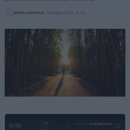
Martina Marchesi
·
18 Maggio 2026
· 4 min
0:29 /
Ad
hub
Media
POWERED
1
/
4
1:20
BY