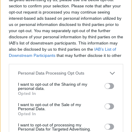
di vivere un’esperienza indimenticabile, scoprendo
section to confirm your selection. Please note that after your
opt-out request is processed you may continue seeing
sapori unici e storie legate a ciascuna
interest-based ads based on personal information utilized by
preparazione. L’Italia, con la sua ricca cultura
us or personal information disclosed to third parties prior to
gastronomica, offre occasioni imperdibili per chi
your opt-out. You may separately opt-out of the further
disclosure of your personal information by third parties on the
desidera avvicinarsi alla gastronomia locale e
IAB’s list of downstream participants. This information may
apprezzare la filiera corta.
also be disclosed by us to third parties on the
IAB’s List of
Downstream Participants
that may further disclose it to other
third parties.
AUTORE
Please note that this website/app uses one or more Google
Personal Data Processing Opt Outs
Ilaria Beretta
services and may gather and store information including but
not limited to your visit or usage behaviour. You may click to
I want to opt-out of the Sharing of my
Ilaria Beretta ha coordinato un longform sulle
personal data.
grant or deny consent to Google and its third-party tags to
reti culturali triestine realizzato con interviste
Opted In
use your data for below specified purposes in below Google
al Teatro Romano, difendendo una linea
consent section.
I want to opt-out of the Sale of my
editoriale approfondita per le feature. Capo
Personal Data.
desk feature, conserva una serie di lettere
Opted In
d'archivio legate a Trieste come dettaglio
personale.
I want to opt-out of processing my
Personal Data for Targeted Advertising.