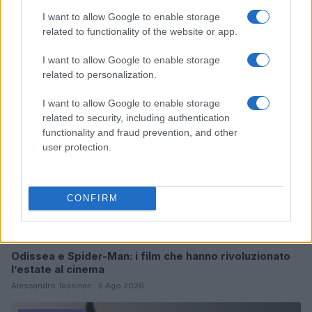
I want to allow Google to enable storage
Continua a leggere
related to functionality of the website or app.
I want to allow Google to enable storage
FUORI PORTA
related to personalization.
I want to allow Google to enable storage
related to security, including authentication
functionality and fraud prevention, and other
user protection.
CONFIRM
Odissea e Spider-Man: i film che hanno rivoluzionato
l’estate al cinema
Alessandro Tassinari · 5 Ago 2026