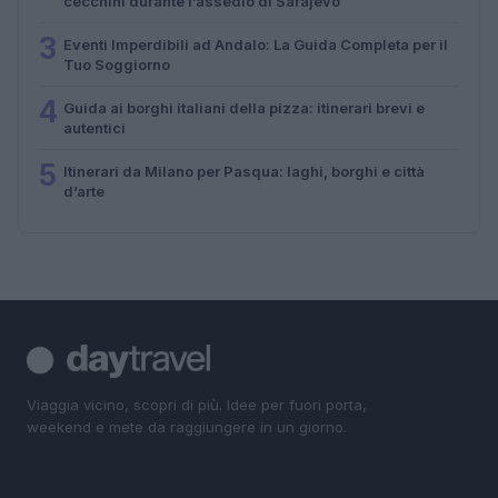
cecchini durante l’assedio di Sarajevo
3
Eventi Imperdibili ad Andalo: La Guida Completa per il
Tuo Soggiorno
4
Guida ai borghi italiani della pizza: itinerari brevi e
autentici
5
Itinerari da Milano per Pasqua: laghi, borghi e città
d’arte
Viaggia vicino, scopri di più. Idee per fuori porta,
weekend e mete da raggiungere in un giorno.
SEZIONI