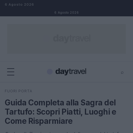
Salta al contenuto
6 Agosto 2026
6 Agosto 2026
⌕
×
⌕
FUORI PORTA
Cerca
Guida Completa alla Sagra del
Tartufo: Scopri Piatti, Luoghi e
Come Risparmiare