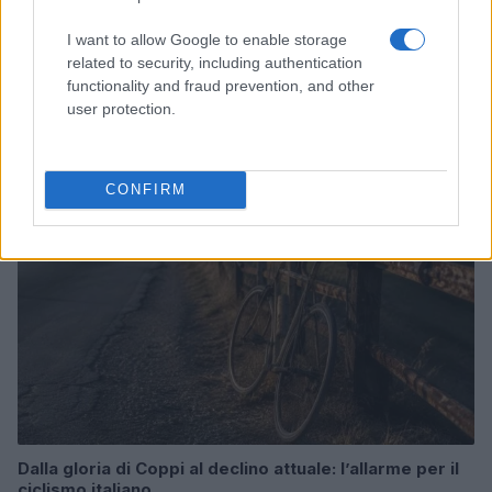
I want to allow Google to enable storage
related to security, including authentication
Odissea e Spider-Man: i film che hanno rivoluzionato
functionality and fraud prevention, and other
l’estate al cinema
user protection.
Alessandro Tassinari · 5 Ago 2026
FUORI PORTA
CONFIRM
Dalla gloria di Coppi al declino attuale: l’allarme per il
ciclismo italiano