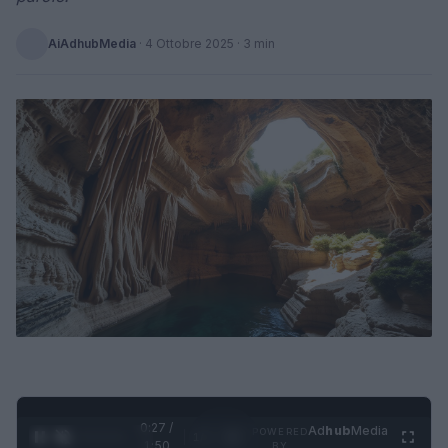
AiAdhubMedia
·
4 Ottobre 2025
· 3 min
0:28 /
Ad
hub
Media
POWERED
1
/
4
1:50
BY