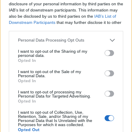
disclosure of your personal information by third parties on the
IAB’s list of downstream participants. This information may
also be disclosed by us to third parties on the
IAB’s List of
Downstream Participants
that may further disclose it to other
third parties.
Please note that this website/app uses one or more Google
Personal Data Processing Opt Outs
services and may gather and store information including but
not limited to your visit or usage behaviour. You may click to
I want to opt-out of the Sharing of my
personal data.
grant or deny consent to Google and its third-party tags to
Opted In
use your data for below specified purposes in below Google
consent section.
I want to opt-out of the Sale of my
Continua a leggere
Personal Data.
Opted In
I want to opt-out of processing my
FUORI PORTA
Personal Data for Targeted Advertising.
Opted In
I want to opt-out of Collection, Use,
Retention, Sale, and/or Sharing of my
Personal Data that Is Unrelated with the
Purposes for which it was collected.
Opted Out