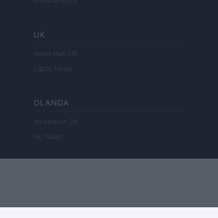
Investieren24
UK
News Hub UK
Lgbtq News
OLANDA
Investeren 24
NL Newz