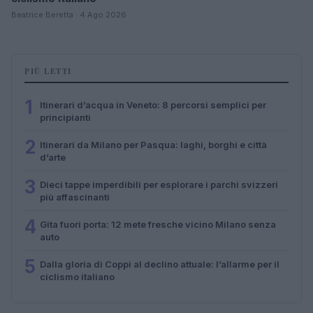
Beatrice Beretta · 4 Ago 2026
PIÙ LETTI
1
Itinerari d’acqua in Veneto: 8 percorsi semplici per
principianti
2
Itinerari da Milano per Pasqua: laghi, borghi e città
d’arte
3
Dieci tappe imperdibili per esplorare i parchi svizzeri
più affascinanti
4
Gita fuori porta: 12 mete fresche vicino Milano senza
auto
5
Dalla gloria di Coppi al declino attuale: l’allarme per il
ciclismo italiano