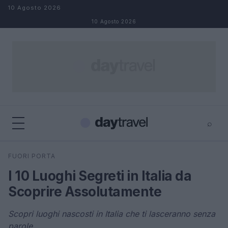
Salta al contenuto
10 Agosto 2026
10 Agosto 2026
⌕
×
⌕
FUORI PORTA
Cerca
I 10 Luoghi Segreti in Italia da
Scoprire Assolutamente
Scopri luoghi nascosti in Italia che ti lasceranno senza
parole.