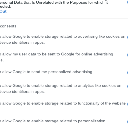
anizzare il viaggio, cosa portare e come
ersonal Data that Is Unrelated with the Purposes for which it
lected.
ue esigenze.
Out
consents
onsiderare
o allow Google to enable storage related to advertising like cookies on
enti
:
Terme di Saturnia
rappresentano un
evice identifiers in apps.
alle acque sulfuree e alle vasche a cielo aperto.
o allow my user data to be sent to Google for online advertising
 servizi strutturati e spazi liberi come le
s.
cerca un contatto diretto con la natura. Saturnia
to allow Google to send me personalized advertising.
ia con un budget contenuto, perché consente
ure di lusso a B&B caratteristici.
o allow Google to enable storage related to analytics like cookies on
evice identifiers in apps.
o allow Google to enable storage related to functionality of the website
rda
unisce
relax
e paesaggi: borghi come
sseggiate tranquille tra scorci sul lago e
o allow Google to enable storage related to personalization.