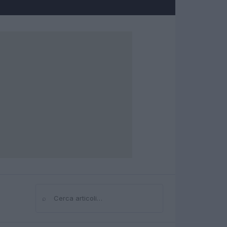
⌕
Cerca