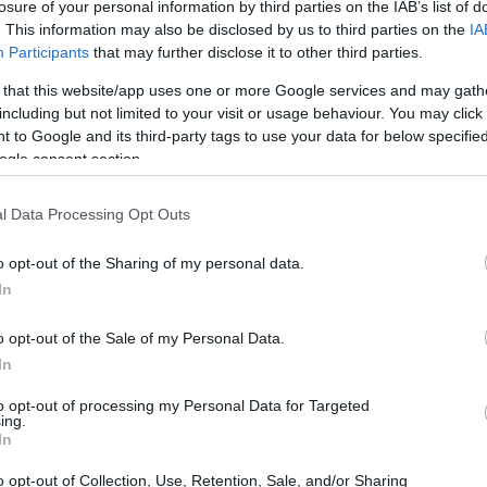
losure of your personal information by third parties on the IAB’s list of
. This information may also be disclosed by us to third parties on the
IA
Participants
that may further disclose it to other third parties.
 that this website/app uses one or more Google services and may gath
including but not limited to your visit or usage behaviour. You may click 
 to Google and its third-party tags to use your data for below specifi
ogle consent section.
l Data Processing Opt Outs
o opt-out of the Sharing of my personal data.
In
o opt-out of the Sale of my Personal Data.
In
azioni che funzionano particolarmente bene per
to opt-out of processing my Personal Data for Targeted
ing.
posta è pensata per essere raggiungibile in
In
esaggi rilassanti e attività leggere. Troverai
o opt-out of Collection, Use, Retention, Sale, and/or Sharing