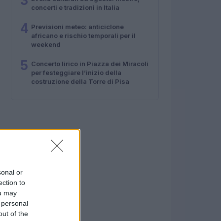
3
concerti e tradizioni in Italia
4
Previsioni meteo: anticiclone
africano e rischio temporali per il
weekend
5
Concerto lirico in Piazza dei Miracoli
per festeggiare l’inizio della
costruzione della Torre di Pisa
sonal or
ection to
ou may
 personal
out of the