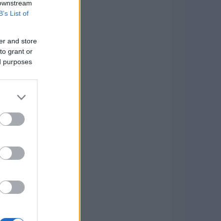
 downstream
B’s List of
er and store
to grant or
ed purposes