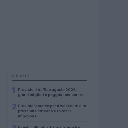
PIÙ LETTI
1
Previsioni traffico agosto 2026:
giorni migliori e peggiori per partire
2
Previsioni meteo per il weekend: alta
pressione africana e rovesci
improvvisi
Eventi culturali ad agosto: mostre,