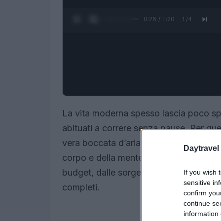
0:27 / 1:20
1
/
4
La vita moderna spesso lascia poco spa
abituati a correre senza pause. Per qu
vera boccata d’aria, un tempo breve m
Daytravel
corpo e della mente. In Italia esistono 
budget, dalle sorgenti naturali immerse
If you wish 
sensitive in
completi.
confirm you
continue se
information 