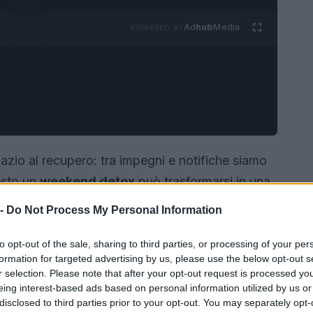
Ad
hub
Media
POWERED BY
zio al recupero: tra impegni e notifiche siamo
esto un
weekend detox
può trasformarsi in una
a intenzionale dedicato al
rilassamento
del
 -
Do Not Process My Personal Information
numerose realtà termali adatte a diversi gusti e
 nella campagna ai centri benessere con servizi
to opt-out of the sale, sharing to third parties, or processing of your per
formation for targeted advertising by us, please use the below opt-out s
r selection. Please note that after your opt-out request is processed y
eing interest-based ads based on personal information utilized by us or
disclosed to third parties prior to your opt-out. You may separately opt-