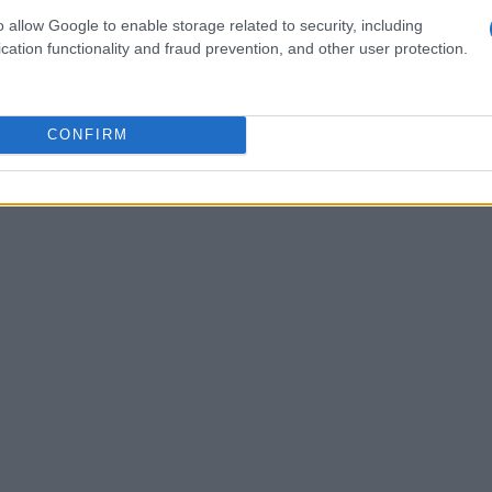
i. Le acque e l’aria aperta contribuiscono a
o allow Google to enable storage related to security, including
 piccoli produttori permettono di unire una pausa
cation functionality and fraud prevention, and other user protection.
ca leggera e consapevole. Il Garda è spesso la
di equilibrio tra tranquillità e attività leggera.
CONFIRM