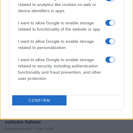
related to analytics like cookies on web or
Odissea e Spider-Man: i film che hanno rivoluzionato
device identifiers in apps.
l’estate al cinema
Alessandro Tassinari · 5 Ago 2026
I want to allow Google to enable storage
related to functionality of the website or app.
FUORI PORTA
I want to allow Google to enable storage
related to personalization.
I want to allow Google to enable storage
related to security, including authentication
functionality and fraud prevention, and other
user protection.
CONFIRM
Dalla gloria di Coppi al declino attuale: l’allarme per il
ciclismo italiano
Beatrice Beretta · 4 Ago 2026