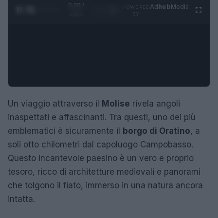
0:29 /
Ad
hub
Media
POWERED
1
/
4
1:21
BY
Un viaggio attraverso il
Molise
rivela angoli
inaspettati e affascinanti. Tra questi, uno dei più
emblematici è sicuramente il
borgo di Oratino
, a
soli otto chilometri dal capoluogo Campobasso.
Questo incantevole paesino è un vero e proprio
tesoro, ricco di architetture medievali e panorami
che tolgono il fiato, immerso in una natura ancora
intatta.