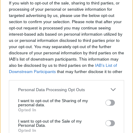
If you wish to opt-out of the sale, sharing to third parties, or
posizione editoriale provocatoria sulle
processing of your personal or sensitive information for
politiche urbane. Editorialista urbana,
targeted advertising by us, please use the below opt-out
conserva un archivio fotografico delle piazze
section to confirm your selection. Please note that after your
genovesi come quaderno personale.
opt-out request is processed you may continue seeing
interest-based ads based on personal information utilized by
us or personal information disclosed to third parties prior to
your opt-out. You may separately opt-out of the further
disclosure of your personal information by third parties on the
IAB’s list of downstream participants. This information may
also be disclosed by us to third parties on the
IAB’s List of
Downstream Participants
that may further disclose it to other
third parties.
Please note that this website/app uses one or more Google
Personal Data Processing Opt Outs
services and may gather and store information including but
not limited to your visit or usage behaviour. You may click to
I want to opt-out of the Sharing of my
personal data.
grant or deny consent to Google and its third-party tags to
Opted In
use your data for below specified purposes in below Google
consent section.
I want to opt-out of the Sale of my
Personal Data.
Opted In