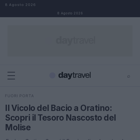
Salta al contenuto
8 Agosto 2026
8 Agosto 2026
⌕
×
⌕
FUORI PORTA
Cerca
Il Vicolo del Bacio a Oratino:
Scopri il Tesoro Nascosto del
Molise