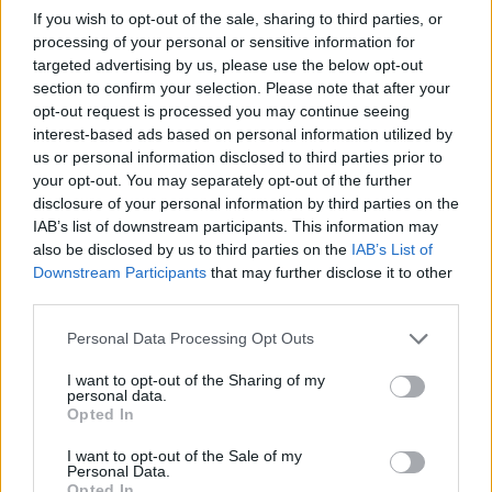
esperienze uniche che renderanno il tuo…
If you wish to opt-out of the sale, sharing to third parties, or
Bianca Marchesi · 11 Dic 2025
processing of your personal or sensitive information for
targeted advertising by us, please use the below opt-out
section to confirm your selection. Please note that after your
FUORI PORTA
opt-out request is processed you may continue seeing
interest-based ads based on personal information utilized by
us or personal information disclosed to third parties prior to
your opt-out. You may separately opt-out of the further
disclosure of your personal information by third parties on the
IAB’s list of downstream participants. This information may
also be disclosed by us to third parties on the
IAB’s List of
Downstream Participants
that may further disclose it to other
third parties.
Please note that this website/app uses one or more Google
Personal Data Processing Opt Outs
Le 10 mete da sogno da visitare almeno una
services and may gather and store information including but
volta nella vita
not limited to your visit or usage behaviour. You may click to
I want to opt-out of the Sharing of my
personal data.
grant or deny consent to Google and its third-party tags to
Scopri le mete da sogno che ogni viaggiatore deve
Opted In
use your data for below specified purposes in below Google
assolutamente visitare almeno una volta nella vita.
consent section.
I want to opt-out of the Sale of my
Bianca Marchesi · 8 Dic 2025
Personal Data.
Opted In