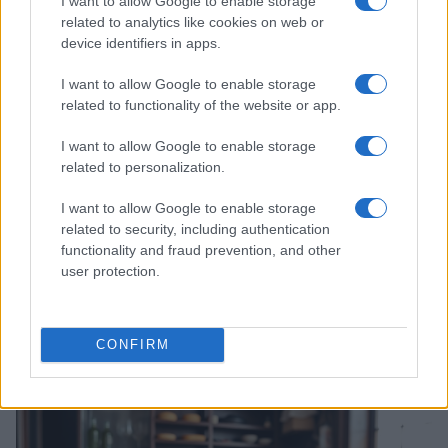
I want to allow Google to enable storage
related to analytics like cookies on web or
device identifiers in apps.
I want to allow Google to enable storage
related to functionality of the website or app.
I want to allow Google to enable storage
related to personalization.
I want to allow Google to enable storage
related to security, including authentication
Le 15 imperdibili destinazioni in Asia da
functionality and fraud prevention, and other
visitare almeno una volta
user protection.
Un viaggio in Asia promette esperienze indimenticabili,
paesaggi spettacolari e culture affascinanti. Scopri i 15 luoghi
imperdibili da visitare in questo continente…
CONFIRM
Bianca Marchesi · 5 Dic 2025
FUORI PORTA