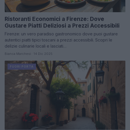
Ristoranti Economici a Firenze: Dove
Gustare Piatti Deliziosi a Prezzi Accessibili
Firenze: un vero paradiso gastronomico dove puoi gustare
autentici piatti tipici toscani a prezzi accessibili. Scopri le
delizie culinarie locali e lasciati…
Bianca Marchesi · 14 Dic 2025
FUORI PORTA