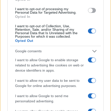
FUORI PORTA
I want to opt-out of processing my
Personal Data for Targeted Advertising.
Opted In
I want to opt-out of Collection, Use,
Retention, Sale, and/or Sharing of my
Personal Data that Is Unrelated with the
Purposes for which it was collected.
Opted Out
Google consents
I want to allow Google to enable storage
Guida Completa per Visitare l’Isola del
related to advertising like cookies on web or
Giglio in un Giorno: I Migliori Consigli e
device identifiers in apps.
Attrazioni
I want to allow my user data to be sent to
Un'escursione sull'isola del Giglio ti permetterà di esplorare
Google for online advertising purposes.
straordinarie bellezze naturali e tesori storici in una sola
giornata.
I want to allow Google to send me
Bianca Marchesi · 7 Dic 2025
personalized advertising.
FUORI PORTA