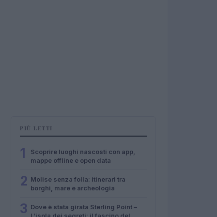
PIÙ LETTI
1
Scoprire luoghi nascosti con app,
mappe offline e open data
2
Molise senza folla: itinerari tra
borghi, mare e archeologia
3
Dove è stata girata Sterling Point –
L’isola dei segreti: il fascino del