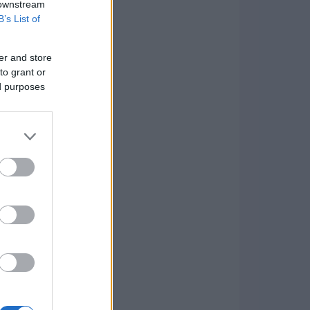
 downstream
B’s List of
er and store
to grant or
ed purposes