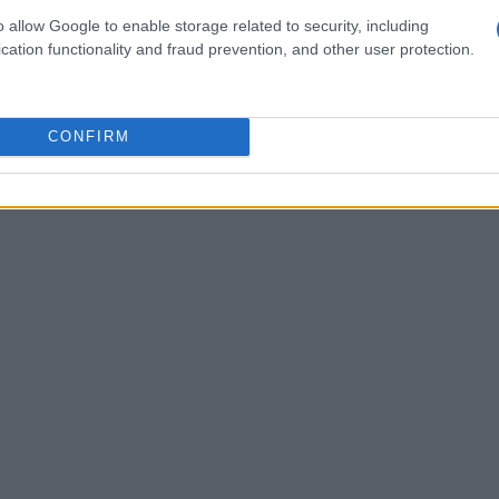
 pesce fresco e ingredienti locali. Personalmente,
o allow Google to enable storage related to security, including
cation functionality and fraud prevention, and other user protection.
 all’ischitana, accompagnato da un bicchiere di
CONFIRM