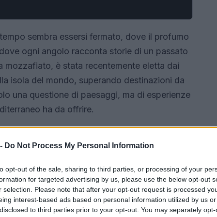
il tempo sembra essersi fermato, dove il profumo
e dove ogni angolo racconta storie di un passato
za mozzafiato, è stata recentemente eletta dai
ella isola del mondo, superando destinazioni da
olo una questione di paesaggi, ma di esperienze
diterraneo ha da offrire.
 -
Do Not Process My Personal Information
to opt-out of the sale, sharing to third parties, or processing of your per
formation for targeted advertising by us, please use the below opt-out s
r selection. Please note that after your opt-out request is processed y
eing interest-based ads based on personal information utilized by us or
disclosed to third parties prior to your opt-out. You may separately opt-