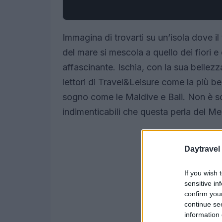
Immagina di trovarti su un’isola dove 
del mare si mescola a quello dei fiori 
affascinante. Ischia, con la sua bellez
lettori di Travel&Leisure come la più b
sogno come le Maldive e Bali. Non è s
indimenticabili che questa perla del Me
Daytravel
If you wish 
sensitive in
confirm you
continue se
information 