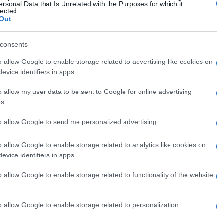
ersonal Data that Is Unrelated with the Purposes for which it
lected.
Out
e spiagge incantevoli alle famose sorgenti termali,
consents
a relax e avventura. Non puoi perderti le
o allow Google to enable storage related to advertising like cookies on
o della natura dove il vapore caldo si incontra
evice identifiers in apps.
 invitano a tuffarti e a scoprire un mondo
o allow my user data to be sent to Google for online advertising
ella baia di San Montano, con le sue acque
s.
o perfetto per una giornata di sole e svago.
to allow Google to send me personalized advertising.
le tradizioni
o allow Google to enable storage related to analytics like cookies on
evice identifiers in apps.
 da raccontare. Il borgo di Sant’Angelo, ad
o allow Google to enable storage related to functionality of the website
’isola, con boutique di alta moda e una vivace
Qui, il tempo sembra rallentare e la vita scorre
o allow Google to enable storage related to personalization.
izioni culinarie locali! La cucina ischitana è un