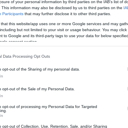
losure of your personal information by third parties on the IAB’s list of
. This information may also be disclosed by us to third parties on the
IA
Participants
that may further disclose it to other third parties.
 that this website/app uses one or more Google services and may gath
including but not limited to your visit or usage behaviour. You may click 
 to Google and its third-party tags to use your data for below specifi
ogle consent section.
l Data Processing Opt Outs
a
o opt-out of the Sharing of my personal data.
he un luogo ricco di storia. Protagonista del
In
ca Geniale”, l’isola ha ispirato poeti e scrittori
o opt-out of the Sale of my Personal Data.
i suoi villaggi pittoreschi, come Forio e Lacco
In
sfera che sembra fuori dal tempo. Ricordo
to opt-out of processing my Personal Data for Targeted
acciottolate, mi sono trovato davanti a una
ing.
In
assione per il loro lavoro era palpabile, e ho
gelosamente.
o opt-out of Collection, Use, Retention, Sale, and/or Sharing