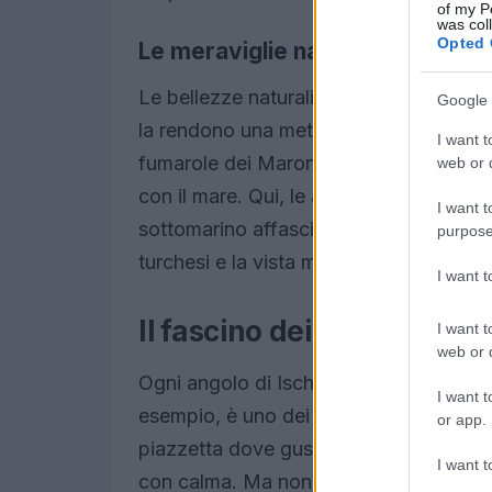
of my P
was col
Opted 
Le meraviglie naturali di Ischia
Le bellezze naturali di Ischia, dalle su
Google 
la rendono una meta ideale per chi cerc
I want t
fumarole dei Maronti, un vero spettacol
web or d
con il mare. Qui, le acque cristalline ti
I want t
sottomarino affascinante. E che dire d
purpose
turchesi e la vista mozzafiato? Un luog
I want 
Il fascino dei borghi e del
I want t
web or d
Ogni angolo di Ischia ha una sua storia
I want t
esempio, è uno dei luoghi più chic dell
or app.
piazzetta dove gustare un buon gelato. 
I want t
con calma. Ma non dimentichiamo le trad