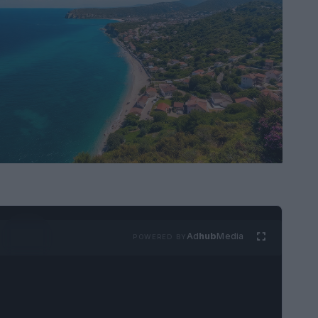
Ad
hub
Media
POWERED BY