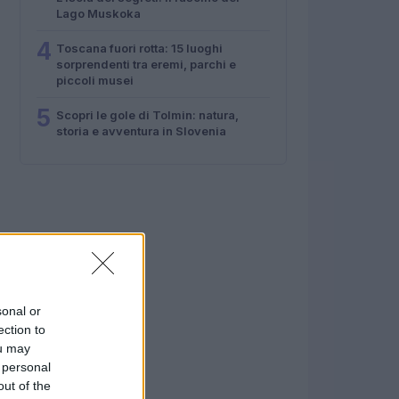
Lago Muskoka
4
Toscana fuori rotta: 15 luoghi
sorprendenti tra eremi, parchi e
piccoli musei
5
Scopri le gole di Tolmin: natura,
storia e avventura in Slovenia
sonal or
ection to
ou may
 personal
out of the