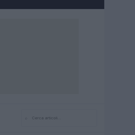
⌕
Cerca