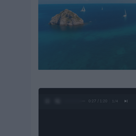
0:28 / 1:20
1
/
4