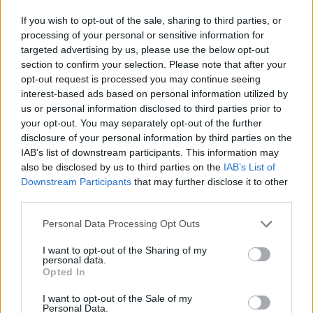
If you wish to opt-out of the sale, sharing to third parties, or
processing of your personal or sensitive information for
Scopri Bressanone, la città più antica del Tirolo e la
targeted advertising by us, please use the below opt-out
sua affascinante storia
section to confirm your selection. Please note that after your
Alessandro Tassinari · 8 Ago 2026
opt-out request is processed you may continue seeing
interest-based ads based on personal information utilized by
LUOGHI DA VEDERE
us or personal information disclosed to third parties prior to
your opt-out. You may separately opt-out of the further
disclosure of your personal information by third parties on the
IAB’s list of downstream participants. This information may
also be disclosed by us to third parties on the
IAB’s List of
Downstream Participants
that may further disclose it to other
third parties.
Please note that this website/app uses one or more Google
Personal Data Processing Opt Outs
services and may gather and store information including but
not limited to your visit or usage behaviour. You may click to
I want to opt-out of the Sharing of my
personal data.
grant or deny consent to Google and its third-party tags to
Opted In
use your data for below specified purposes in below Google
consent section.
I want to opt-out of the Sale of my
Scoprire luoghi nascosti con app, mappe offline e
Personal Data.