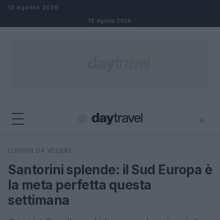
Salta al contenuto
10 Agosto 2026
10 Agosto 2026
⌕
×
⌕
LUOGHI DA VEDERE
Cerca
Santorini splende: il Sud Europa è
la meta perfetta questa
settimana