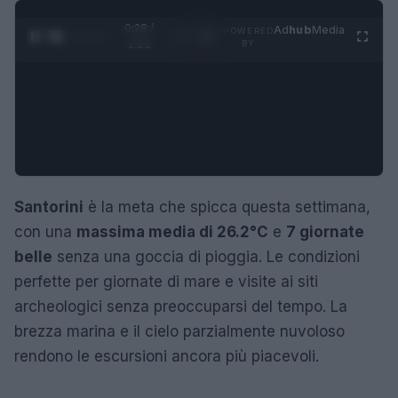
0:29 /
Ad
hub
Media
POWERED
1
/
4
1:21
BY
Santorini
è la meta che spicca questa settimana,
con una
massima media di 26.2°C
e
7 giornate
belle
senza una goccia di pioggia. Le condizioni
perfette per giornate di mare e visite ai siti
archeologici senza preoccuparsi del tempo. La
brezza marina e il cielo parzialmente nuvoloso
rendono le escursioni ancora più piacevoli.