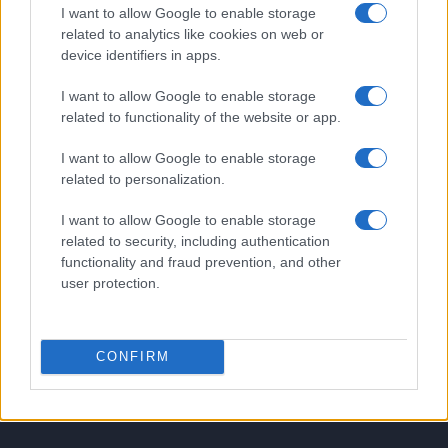
I want to allow Google to enable storage
PIÙ LETTI
related to analytics like cookies on web or
device identifiers in apps.
1
Scopri Bressanone, la città più antica del Tirolo e la
sua affascinante storia
I want to allow Google to enable storage
related to functionality of the website or app.
2
Scoprire luoghi nascosti con app, mappe offline e open
data
I want to allow Google to enable storage
related to personalization.
3
Molise senza folla: itinerari tra borghi, mare e
archeologia
I want to allow Google to enable storage
4
related to security, including authentication
Dove è stata girata Sterling Point – L’isola dei segreti: il
fascino del Lago Muskoka
functionality and fraud prevention, and other
user protection.
5
Toscana fuori rotta: 15 luoghi sorprendenti tra eremi,
parchi e piccoli musei
CONFIRM