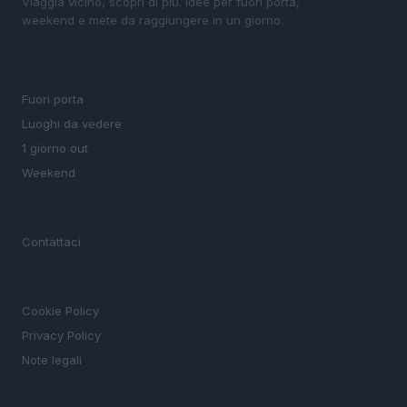
Viaggia vicino, scopri di più. Idee per fuori porta,
weekend e mete da raggiungere in un giorno.
SEZIONI
Fuori porta
Luoghi da vedere
1 giorno out
Weekend
MAGAZINE
Contattaci
LEGALE
Cookie Policy
Privacy Policy
Note legali