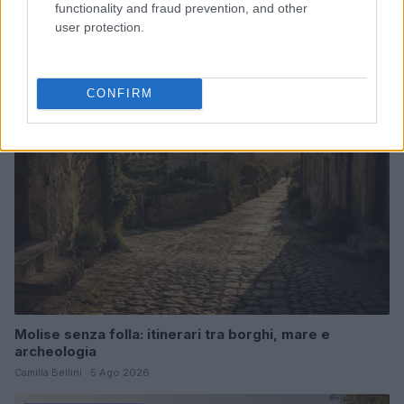
Scoprire luoghi nascosti con app, mappe offline e
functionality and fraud prevention, and other
open data
user protection.
Alessandro Tassinari · 5 Ago 2026
LUOGHI DA VEDERE
CONFIRM
Molise senza folla: itinerari tra borghi, mare e
archeologia
Camilla Bellini · 5 Ago 2026