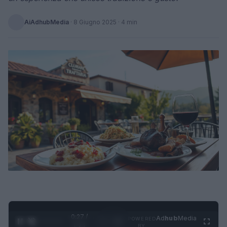
AiAdhubMedia
·
8 Giugno 2025
· 4 min
0:28 /
Ad
hub
Media
POWERED
1
/
4
1:21
BY