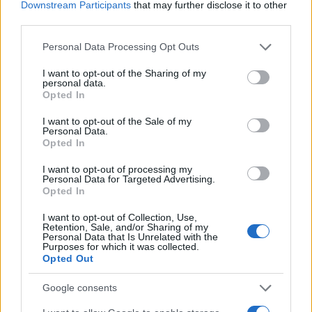
Downstream Participants
that may further disclose it to other
third parties.
AUTORE
AiAdhubMedia
Please note that this website/app uses one or more Google
Personal Data Processing Opt Outs
services and may gather and store information including but
not limited to your visit or usage behaviour. You may click to
I want to opt-out of the Sharing of my
personal data.
grant or deny consent to Google and its third-party tags to
Opted In
use your data for below specified purposes in below Google
consent section.
I want to opt-out of the Sale of my
Personal Data.
Opted In
I want to opt-out of processing my
Personal Data for Targeted Advertising.
Opted In
I want to opt-out of Collection, Use,
Retention, Sale, and/or Sharing of my
Personal Data that Is Unrelated with the
Purposes for which it was collected.
Opted Out
Google consents