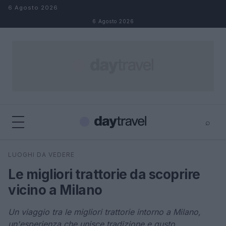
Salta al contenuto
6 Agosto 2026
6 Agosto 2026
⌕
×
⌕
LUOGHI DA VEDERE
Cerca
Le migliori trattorie da scoprire
vicino a Milano
Un viaggio tra le migliori trattorie intorno a Milano,
un'esperienza che unisce tradizione e gusto.