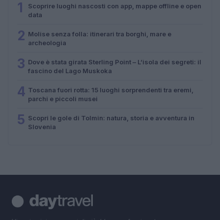
1
Scoprire luoghi nascosti con app, mappe offline e open
data
2
Molise senza folla: itinerari tra borghi, mare e
archeologia
3
Dove è stata girata Sterling Point – L’isola dei segreti: il
fascino del Lago Muskoka
4
Toscana fuori rotta: 15 luoghi sorprendenti tra eremi,
parchi e piccoli musei
5
Scopri le gole di Tolmin: natura, storia e avventura in
Slovenia