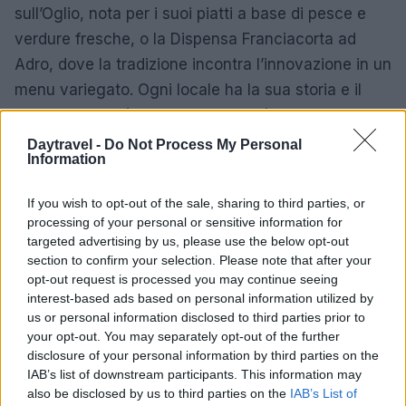
sull’Oglio, nota per i suoi piatti a base di pesce e
verdure fresche, o la Dispensa Franciacorta ad
Adro, dove la tradizione incontra l’innovazione in un
menu variegato. Ogni locale ha la sua storia e il
suo stile, ma ciò che li accomuna è la passione per
la cucina e l’attenzione alla qualità degli ingredienti.
Daytravel -
Do Not Process My Personal
Information
In definitiva, esplorare queste trattorie nei dintorni
If you wish to opt-out of the sale, sharing to third parties, or
di Milano non è solo un modo per gustare piatti
processing of your personal or sensitive information for
deliziosi, ma anche per immergersi nella cultura
targeted advertising by us, please use the below opt-out
culinaria lombarda e scoprire angoli affascinanti
section to confirm your selection. Please note that after your
opt-out request is processed you may continue seeing
della regione. Ogni visita rappresenta
interest-based ads based on personal information utilized by
un’opportunità per assaporare tradizioni secolari e
us or personal information disclosed to third parties prior to
vivere un’esperienza autentica che arricchisce sia
your opt-out. You may separately opt-out of the further
disclosure of your personal information by third parties on the
il palato che l’anima.
IAB’s list of downstream participants. This information may
also be disclosed by us to third parties on the
IAB’s List of