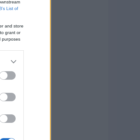
 downstream
B’s List of
er and store
to grant or
ed purposes