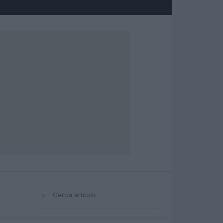
⌕
Cerca