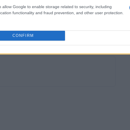
 sua sete di conoscenza. Inoltre, la commedia
o allow Google to enable storage related to security, including
cation functionality and fraud prevention, and other user protection.
e Jamie Lee Curtis promette di far ridere il
nti. Non mancano nemmeno i film drammatici,
a il coraggioso piano per eliminare uno dei più
CONFIRM