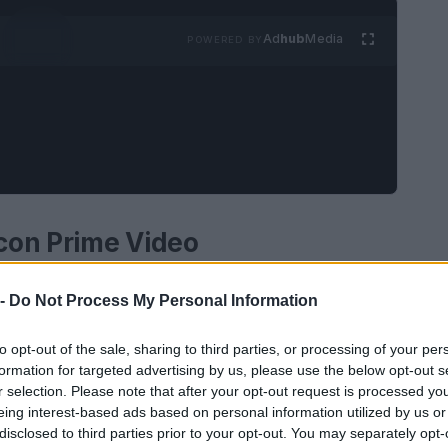
Ad
hub
Media
POWERED BY
con Prime Video
derate trascorrere un weekend all’insegna del
 -
Do Not Process My Personal Information
perdervi le ultime novità del catalogo. Tra le
 3
, la terza stagione della serie action che ha
to opt-out of the sale, sharing to third parties, or processing of your per
formation for targeted advertising by us, please use the below opt-out s
atori. Con i primi tre episodi già disponibili dal
r selection. Please note that after your opt-out request is processed y
i portare il pubblico in un viaggio avvincente
eing interest-based ads based on personal information utilized by us or
disclosed to third parties prior to your opt-out. You may separately opt-
e, dove il protagonista, Jack Reacher, si troverà