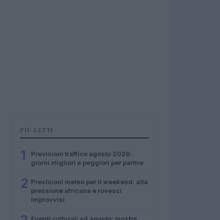
PIÙ LETTI
1
Previsioni traffico agosto 2026:
giorni migliori e peggiori per partire
2
Previsioni meteo per il weekend: alta
pressione africana e rovesci
improvvisi
Eventi culturali ad agosto: mostre,