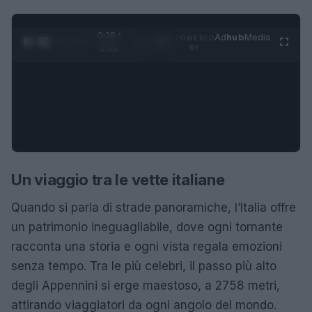
0:28 /
Ad
hub
Media
POWERED
1
/
4
1:21
BY
Un viaggio tra le vette italiane
Quando si parla di strade panoramiche, l’Italia offre
un patrimonio ineguagliabile, dove ogni tornante
racconta una storia e ogni vista regala emozioni
senza tempo. Tra le più celebri, il passo più alto
degli Appennini si erge maestoso, a 2758 metri,
attirando viaggiatori da ogni angolo del mondo.