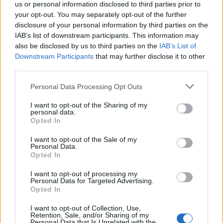
us or personal information disclosed to third parties prior to
your opt-out. You may separately opt-out of the further
disclosure of your personal information by third parties on the
IAB’s list of downstream participants. This information may
also be disclosed by us to third parties on the
IAB’s List of
Downstream Participants
that may further disclose it to other
third parties.
Please note that this website/app uses one or more Google
Personal Data Processing Opt Outs
services and may gather and store information including but
not limited to your visit or usage behaviour. You may click to
I want to opt-out of the Sharing of my
Odissea e Spider-Man: i film che hanno rivoluzionato
personal data.
grant or deny consent to Google and its third-party tags to
l’estate al cinema
Opted In
use your data for below specified purposes in below Google
Alessandro Tassinari · 5 Ago 2026
consent section.
I want to opt-out of the Sale of my
Personal Data.
FUORI PORTA
Opted In
I want to opt-out of processing my
Personal Data for Targeted Advertising.
Opted In
I want to opt-out of Collection, Use,
Retention, Sale, and/or Sharing of my
Personal Data that Is Unrelated with the