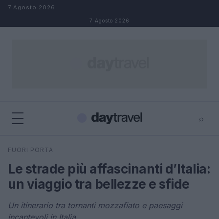
Salta al contenuto
7 Agosto 2026
7 Agosto 2026
⌕
×
⌕
FUORI PORTA
Cerca
Le strade più affascinanti d’Italia:
un viaggio tra bellezze e sfide
Un itinerario tra tornanti mozzafiato e paesaggi
incantevoli in Italia.