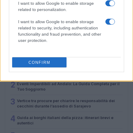
I want to allow Google to enable storage
related to personalization.
Guida ai mercatini vintage in Piemonte con
passeggiate e street food
I want to allow Google to enable storage
related to security, including authentication
Alessandro Tassinari · 4 Ago 2026
functionality and fraud prevention, and other
user protection.
PIÙ LETTI
CONFIRM
1
Itinerari d’acqua in Veneto: 8 percorsi semplici per
principianti
2
Eventi Imperdibili ad Andalo: La Guida Completa per il
Tuo Soggiorno
3
Vertice tra procure per chiarire le responsabilità dei
cecchini durante l’assedio di Sarajevo
4
Guida ai borghi italiani della pizza: itinerari brevi e
autentici