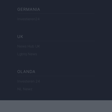
GERMANIA
Investieren24
UK
News Hub UK
Lgbtq News
OLANDA
Investeren 24
NL Newz