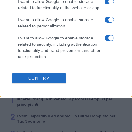
I want to allow Google to enable storage
related to functionality of the website or app.
I want to allow Google to enable storage
related to personalization.
I want to allow Google to enable storage
related to security, including authentication
Guida ai mercatini vintage in Piemonte con
functionality and fraud prevention, and other
passeggiate e street food
user protection.
Alessandro Tassinari · 4 Ago 2026
CONFIRM
PIÙ LETTI
1
Itinerari d’acqua in Veneto: 8 percorsi semplici per
principianti
2
Eventi Imperdibili ad Andalo: La Guida Completa per il
Tuo Soggiorno