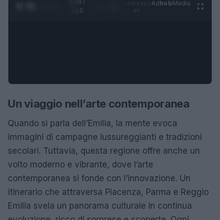
0:28 /
Ad
hub
Media
POWERED
1
/
4
1:20
BY
Un viaggio nell’arte contemporanea
Quando si parla dell’Emilia, la mente evoca
immagini di campagne lussureggianti e tradizioni
secolari. Tuttavia, questa regione offre anche un
volto moderno e vibrante, dove l’arte
contemporanea si fonde con l’innovazione. Un
itinerario che attraversa Piacenza, Parma e Reggio
Emilia svela un panorama culturale in continua
evoluzione, ricco di sorprese e scoperte. Ogni