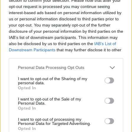
Continua a leggere
section to confirm your selection. Please note that after your
opt-out request is processed you may continue seeing
interest-based ads based on personal information utilized by
FUORI PORTA
us or personal information disclosed to third parties prior to
your opt-out. You may separately opt-out of the further
disclosure of your personal information by third parties on the
IAB’s list of downstream participants. This information may
also be disclosed by us to third parties on the
IAB’s List of
Downstream Participants
that may further disclose it to other
third parties.
Please note that this website/app uses one or more Google
Personal Data Processing Opt Outs
services and may gather and store information including but
not limited to your visit or usage behaviour. You may click to
I want to opt-out of the Sharing of my
personal data.
grant or deny consent to Google and its third-party tags to
Opted In
use your data for below specified purposes in below Google
Odissea e Spider-Man: i film che hanno rivoluzionato
consent section.
I want to opt-out of the Sale of my
l’estate al cinema
Personal Data.
Opted In
Alessandro Tassinari · 5 Ago 2026
I want to opt-out of processing my
FUORI PORTA
Personal Data for Targeted Advertising.
Opted In