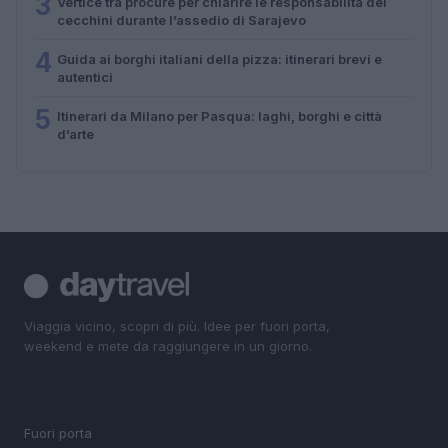
3
Vertice tra procure per chiarire le responsabilità dei
cecchini durante l’assedio di Sarajevo
4
Guida ai borghi italiani della pizza: itinerari brevi e
autentici
5
Itinerari da Milano per Pasqua: laghi, borghi e città
d’arte
Viaggia vicino, scopri di più. Idee per fuori porta,
weekend e mete da raggiungere in un giorno.
SEZIONI
Fuori porta