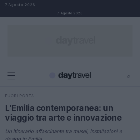
Salta al contenuto
7 Agosto 2026
7 Agosto 2026
⌕
×
⌕
FUORI PORTA
Cerca
L’Emilia contemporanea: un
viaggio tra arte e innovazione
Un itinerario affascinante tra musei, installazioni e
design in Emilia