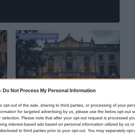
LUOGHI DA VEDERE
 -
Do Not Process My Personal Information
to opt-out of the sale, sharing to third parties, or processing of your per
I cinema più affascinanti del mondo
formation for targeted advertising by us, please use the below opt-out s
da visitare almeno una volta
r selection. Please note that after your opt-out request is processed y
mo
Un viaggio attraverso i cinema più eleganti e unici
eing interest-based ads based on personal information utilized by us or
na.
del mondo, dove il cinema diventa arte.
disclosed to third parties prior to your opt-out. You may separately opt-