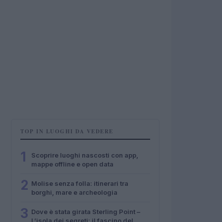
TOP IN LUOGHI DA VEDERE
1
Scoprire luoghi nascosti con app,
mappe offline e open data
2
Molise senza folla: itinerari tra
borghi, mare e archeologia
3
Dove è stata girata Sterling Point –
L’isola dei segreti: il fascino del