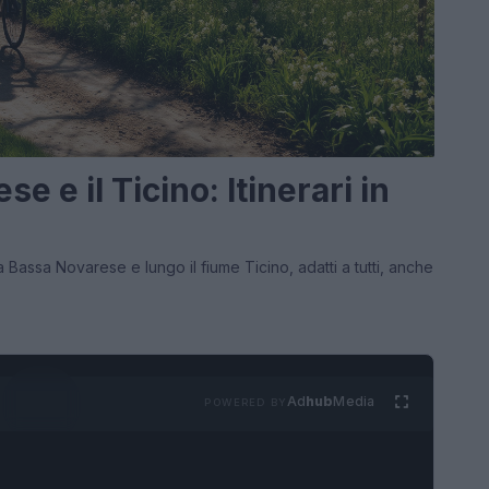
e e il Ticino: Itinerari in
lla Bassa Novarese e lungo il fiume Ticino, adatti a tutti, anche
Ad
hub
Media
POWERED BY