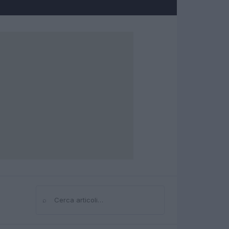
⌕
Cerca