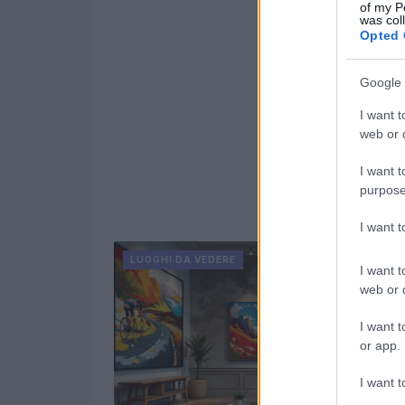
of my P
was col
Opted 
Google 
I want t
web or d
I want t
purpose
I want 
LUOGHI DA VEDERE
I want t
web or d
I want t
or app.
I want t