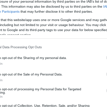
losure of your personal information by third parties on the IAB’s list of
Redazione · 6 Mar 2025
. This information may also be disclosed by us to third parties on the
IA
Participants
that may further disclose it to other third parties.
LUOGHI DA VEDERE
 that this website/app uses one or more Google services and may gath
including but not limited to your visit or usage behaviour. You may click 
 to Google and its third-party tags to use your data for below specifi
ogle consent section.
l Data Processing Opt Outs
o opt-out of the Sharing of my personal data.
ni:
Scoprire Sarnano: un viaggio tra
In
natura e storia nei Monti Sibillini
o opt-out of the Sale of my Personal Data.
iani
Un itinerario affascinante tra le meraviglie naturali e il
In
patrimonio storico di Sarnano.
Redazione · 5 Mar 2025
to opt-out of processing my Personal Data for Targeted
ing.
In
o opt-out of Collection, Use, Retention, Sale, and/or Sharing