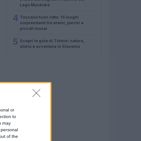
Lago Muskoka
4
Toscana fuori rotta: 15 luoghi
sorprendenti tra eremi, parchi e
piccoli musei
5
Scopri le gole di Tolmin: natura,
storia e avventura in Slovenia
sonal or
ection to
ou may
 personal
out of the