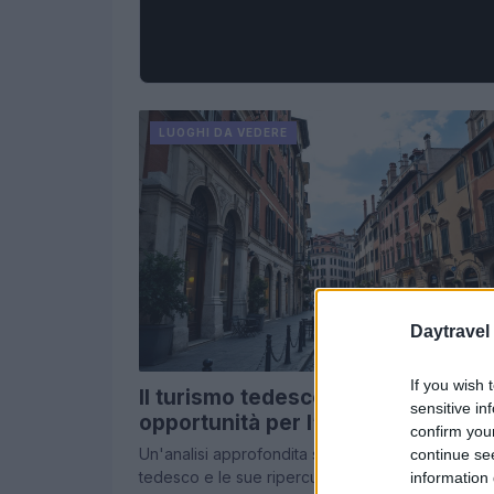
LUOGHI DA VEDERE
Daytravel
If you wish 
Il turismo tedesco in crescita:
sensitive in
opportunità per l’Italia
confirm you
Un'analisi approfondita sull'andamento del turis
continue se
tedesco e le sue ripercussioni sull'industria italia
information 