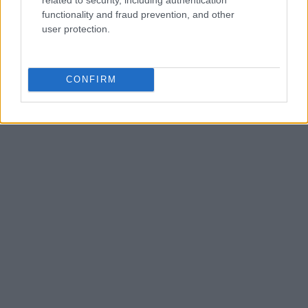
redazione predilige longform, sostiene
functionality and fraud prevention, and other
l'attenzione al paesaggio e conserva un
user protection.
taccuino logoro con mappe disegnate a
mano.
CONFIRM