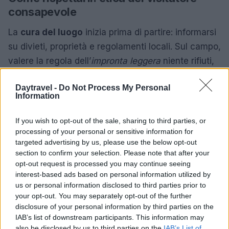
consapevole
La
cura del luogo
inizia prima di partire: informarsi
su divieti, proprietà e regolamenti locali. Sul campo,
valere la regola dell’
impronta leggera
niente rifiuti,
nessun fuoco, nessun prelievo. Nelle aree umide,
Daytravel -
Do Not Process My Personal
limitare rumori e luci forti; nei calanchi, non uscire
Information
dai sentieri segnati; presso i mulini, chiedere
permesso se l’accesso affaccia su corti private. I
If you wish to opt-out of the sale, sharing to third parties, or
processing of your personal or sensitive information for
cani vanno tenuti al guinzaglio per non disturbare
targeted advertising by us, please use the below opt-out
fauna e bestiame.
section to confirm your selection. Please note that after your
opt-out request is processed you may continue seeing
Attrezzatura essenziale: scarpe con suola scolpita,
interest-based ads based on personal information utilized by
strati traspiranti, bastoncini per guadi e discese,
us or personal information disclosed to third parties prior to
your opt-out. You may separately opt-out of the further
borraccia riutilizzabile. Un sacchetto per riportare
disclosure of your personal information by third parties on the
micro-rifiuti trovati lungo il percorso moltiplica il
IAB’s list of downstream participants. This information may
beneficio. La
fotografia
è più rispettosa da
also be disclosed by us to third parties on the
IAB’s List of