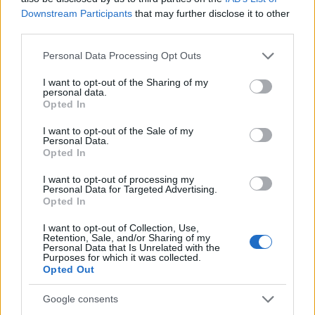
Downstream Participants
that may further disclose it to other
distanza; evitare droni dove vietati e mantenere
third parties.
quota sufficiente per non stressare la fauna. Nel
Please note that this website/app uses one or more Google
dubbio, prevalere sull’osservazione lunga rispetto
Personal Data Processing Opt Outs
services and may gather and store information including but
alla posa scenografica.
not limited to your visit or usage behaviour. You may click to
I want to opt-out of the Sharing of my
personal data.
grant or deny consent to Google and its third-party tags to
Opted In
Itinerari-tipo per un’uscita equilibrata
use your data for below specified purposes in below Google
consent section.
I want to opt-out of the Sale of my
Personal Data.
Una giornata ben pensata può unire due elementi
Opted In
senza correre. Esempi: mattino tra
mulini
e boschi
I want to opt-out of processing my
ripari con sosta discreta presso un antico salto
Personal Data for Targeted Advertising.
d’acqua; pomeriggio su un crinale argilloso per
Opted In
leggere le forme dei
calanchi
. Oppure un anello che
I want to opt-out of Collection, Use,
Retention, Sale, and/or Sharing of my
tocchi una cascata minore e un borgo storico, con
Personal Data that Is Unrelated with the
Purposes for which it was collected.
rientro su viabilità secondaria. La chiave è
Opted Out
mantenere margine di tempo, così da evitare
concentrazioni nei punti più noti e godere delle
Google consents