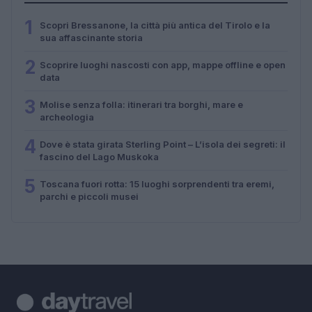
1
Scopri Bressanone, la città più antica del Tirolo e la
sua affascinante storia
2
Scoprire luoghi nascosti con app, mappe offline e open
data
3
Molise senza folla: itinerari tra borghi, mare e
archeologia
4
Dove è stata girata Sterling Point – L’isola dei segreti: il
fascino del Lago Muskoka
5
Toscana fuori rotta: 15 luoghi sorprendenti tra eremi,
parchi e piccoli musei