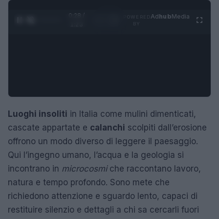
0:29 /
Ad
hub
Media
POWERED
1
/
4
1:23
BY
Luoghi insoliti
in Italia come mulini dimenticati,
cascate appartate e
calanchi
scolpiti dall’erosione
offrono un modo diverso di leggere il paesaggio.
Qui l’ingegno umano, l’acqua e la geologia si
incontrano in
microcosmi
che raccontano lavoro,
natura e tempo profondo. Sono mete che
richiedono attenzione e sguardo lento, capaci di
restituire silenzio e dettagli a chi sa cercarli fuori