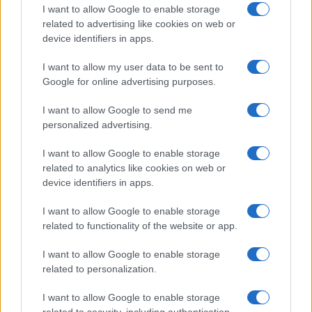
variazioni di luce.
I want to allow Google to enable storage
related to advertising like cookies on web or
Con questo approccio, i luoghi meno battuti
device identifiers in apps.
diventano maestri di misura: mostrano come
I want to allow my user data to be sent to
l’acqua possa lavorare la pietra, come la tecnica
Google for online advertising purposes.
tradizionale si integri al paesaggio e come il suolo
I want to allow Google to send me
stesso racconti ere geologiche. Chi sceglie mulini,
personalized advertising.
cascate e calanchi sceglie una
Italia
paziente, da
attraversare in silenzio, passo dopo passo,
I want to allow Google to enable storage
related to analytics like cookies on web or
lasciando che siano i dettagli a guidare il ritmo.
device identifiers in apps.
I want to allow Google to enable storage
related to functionality of the website or app.
AUTORE
Alessandro Tassinari
I want to allow Google to enable storage
Alessandro Tassinari, torinese con passaporto
related to personalization.
pieno di timbri, riscrisse un percorso alpino
dopo un incontro al Rifugio Garelli: oggi cura
I want to allow Google to enable storage
storie di viaggio in chiave narrativa. In
related to security, including authentication