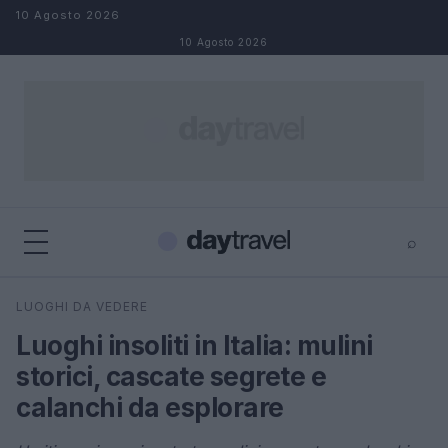
Salta al contenuto
10 Agosto 2026
10 Agosto 2026
⌕
×
⌕
LUOGHI DA VEDERE
Cerca
Luoghi insoliti in Italia: mulini
storici, cascate segrete e
calanchi da esplorare