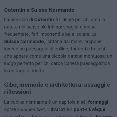
Cotentin e Suisse Normande
La penisola di
Cotentin
è l’ideale per chi ama la
natura nel senso più intimo: scogliere meno
frequentate, fari imponenti e baie isolate. La
Suisse Normande
, lontana dal mare, propone
invece un paesaggio di colline, torrenti e boschi
che appare come una piccola catena montuosa: un
luogo perfetto per chi cerca varietà paesaggistica
in un raggio ridotto.
Cibo, memoria e architettura: assaggi e
riflessioni
La cucina normanna è un capitolo a sé:
formaggi
come il
camembert
, il
livarot
e il
pont-l’Évêque
raccontano storie locali, mentre il
sidro
e il
liqueur