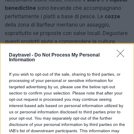
benedictine
sono bevande che accompagnano
perfettamente i piatti a base di pesce. Le
cozze
della zona di Barfleur meritano un assaggio,
soprattutto se proposte con salse locali. Degustare
questi prodotti aiuta a comprendere la cultura
materiale della regione.
Daytravel -
Do Not Process My Personal
Information
Siti della Seconda Guerra Mondiale e
architetture notevoli
If you wish to opt-out of the sale, sharing to third parties, or
processing of your personal or sensitive information for
La
Normandia
conserva luoghi di memoria
targeted advertising by us, please use the below opt-out
essenziali: il cimitero americano di Colleville-sur-
section to confirm your selection. Please note that after your
Mer, le spiagge degli sbarchi come
Omaha
e
Utah
,
opt-out request is processed you may continue seeing
interest-based ads based on personal information utilized by
e batterie costiere che raccontano strategie
us or personal information disclosed to third parties prior to
militari. Al contempo, l’architettura moderna e
your opt-out. You may separately opt-out of the further
quella storica convivono: dal ponte iconico di
disclosure of your personal information by third parties on the
IAB’s list of downstream participants. This information may
Normandia
al tessuto rinato di
Le Havre
, fino ai