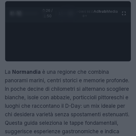
0:27 /
Ad
hub
Media
POWERED
1
/
4
1:50
BY
La
Normandia
è una regione che combina
panorami marini, centri storici e memorie profonde.
In poche decine di chilometri si alternano scogliere
bianche, isole con abbazie, porticcioli pittoreschi e
luoghi che raccontano il D-Day: un mix ideale per
chi desidera varietà senza spostamenti estenuanti.
Questa guida seleziona le tappe fondamentali,
suggerisce esperienze gastronomiche e indica