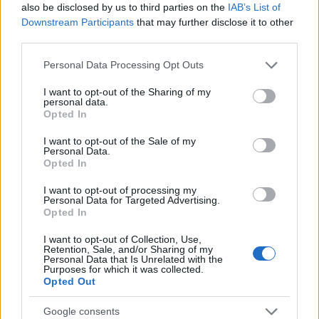
also be disclosed by us to third parties on the
IAB’s List of
fari come quello di
Gatteville
, ogni costruzione
Downstream Participants
that may further disclose it to other
offre un punto di vista diverso sulla regione.
third parties.
Please note that this website/app uses one or more Google
Personal Data Processing Opt Outs
Questa guida intende essere uno schema flessibile:
services and may gather and store information including but
adatti i tempi alle sue curiosità, mescoli natura,
not limited to your visit or usage behaviour. You may click to
I want to opt-out of the Sharing of my
personal data.
grant or deny consent to Google and its third-party tags to
storia e sapori locali. Per chi organizza il viaggio
Opted In
use your data for below specified purposes in below Google
autonomamente, un’auto compatta è spesso la
consent section.
I want to opt-out of the Sale of my
soluzione più pratica; per chi preferisce fermarsi
Personal Data.
Opted In
più a lungo, dormire vicino ai luoghi principali
consente di vivere le attrazioni con calma e in
I want to opt-out of processing my
Personal Data for Targeted Advertising.
diverse luci del giorno.
Opted In
I want to opt-out of Collection, Use,
Retention, Sale, and/or Sharing of my
Personal Data that Is Unrelated with the
AUTORE
Purposes for which it was collected.
Martina Marchesi
Opted Out
Martina Marchesi ha guidato la squadra che
Google consents
ha coperto il piano urbanistico di Firenze,