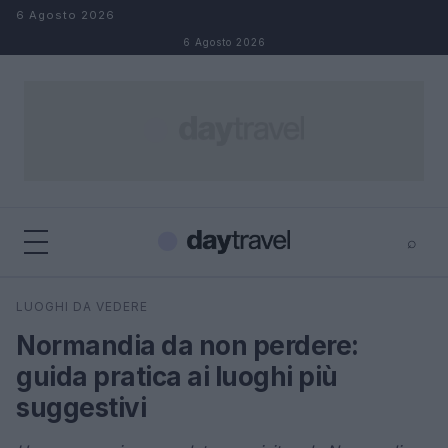
Salta al contenuto
6 Agosto 2026
6 Agosto 2026
⌕
×
⌕
LUOGHI DA VEDERE
Cerca
Normandia da non perdere:
guida pratica ai luoghi più
suggestivi