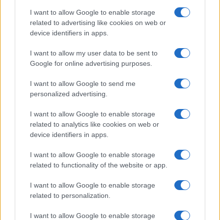
sostenendo una linea editoriale basata
I want to allow Google to enable storage
sull'analisi documentale. Vicedirettrice, porta
related to advertising like cookies on web or
un dettaglio personale riconoscibile: una
device identifiers in apps.
mappa manoscritta dei rioni fiorentini nella sua
agenda.
I want to allow my user data to be sent to
Google for online advertising purposes.
I want to allow Google to send me
personalized advertising.
I want to allow Google to enable storage
related to analytics like cookies on web or
device identifiers in apps.
I want to allow Google to enable storage
related to functionality of the website or app.
I want to allow Google to enable storage
related to personalization.
I want to allow Google to enable storage