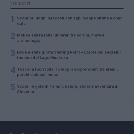
PIÙ LETTI
1
Scoprire luoghi nascosti con app, mappe offline e open
data
2
Molise senza folla: itinerari tra borghi, mare e
archeologia
3
Dove è stata girata Sterling Point – L’isola dei segreti: il
fascino del Lago Muskoka
4
Toscana fuori rotta: 15 luoghi sorprendenti tra eremi,
parchi e piccoli musei
5
Scopri le gole di Tolmin: natura, storia e avventura in
Slovenia