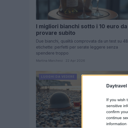
I migliori bianchi sotto i 10 euro da
provare subito
Due bianchi, qualità comprovata da un test su 48
etichette: perfetti per serate leggere senza
spendere troppo
Martina Marchesi · 22 Apr 2026
LUOGHI DA VEDERE
Daytravel
If you wish 
sensitive in
confirm you
continue se
information 