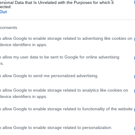
ersonal Data that Is Unrelated with the Purposes for which it
lected.
ive
Scopri la storia affascinante e i segreti nascosti di
Out
Roma con i nostri tour a piedi gratuiti. Unisciti a noi
per un'esperienza…
consents
Martina Marchesi · 30 Gen 2026
o allow Google to enable storage related to advertising like cookies on
evice identifiers in apps.
FUORI PORTA
o allow my user data to be sent to Google for online advertising
s.
to allow Google to send me personalized advertising.
o allow Google to enable storage related to analytics like cookies on
evice identifiers in apps.
Analisi critica sul futuro delle
o allow Google to enable storage related to functionality of the website
startup nel 2026
i
Il mondo delle startup è in continua evoluzione, ma
una
quali sono le vere prospettive per il futuro?
o allow Google to enable storage related to personalization.