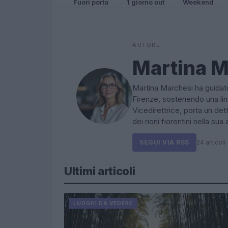
Fuori porta
1 giorno out
Weekend
AUTORE
Martina M
Martina Marchesi ha guidato
Firenze, sostenendo una lin
Vicedirettrice, porta un de
dei rioni fiorentini nella sua
SEGUI VIA RSS
24 articoli
Ultimi articoli
LUOGHI DA VEDERE