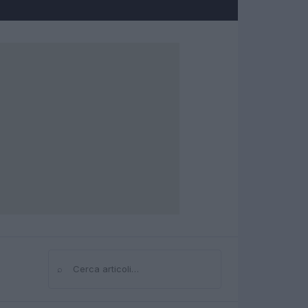
⌕
Cerca