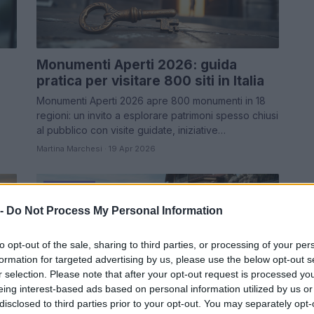
Monumenti Aperti 2026: guida
pratica per visitare 800 siti in Italia
Monumenti Aperti 2026 apre 800 monumenti in 18
regioni: un invito a esplorare patrimoni spesso chiusi
al pubblico con visite guidate, iniziative…
Martina Marchesi · 19 Apr 2026
WEEKEND
 -
Do Not Process My Personal Information
to opt-out of the sale, sharing to third parties, or processing of your per
formation for targeted advertising by us, please use the below opt-out s
r selection. Please note that after your opt-out request is processed y
eing interest-based ads based on personal information utilized by us or
disclosed to third parties prior to your opt-out. You may separately opt-