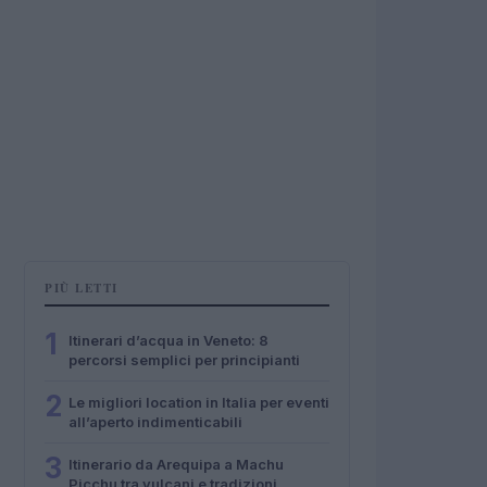
PIÙ LETTI
1
Itinerari d’acqua in Veneto: 8
percorsi semplici per principianti
2
Le migliori location in Italia per eventi
all’aperto indimenticabili
3
Itinerario da Arequipa a Machu
Picchu tra vulcani e tradizioni