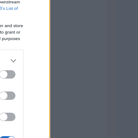
 downstream
B’s List of
er and store
to grant or
ed purposes