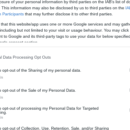
losure of your personal information by third parties on the IAB’s list of
Itinerari e tesori nascosti
. This information may also be disclosed by us to third parties on the
IA
dell’Appennino centrale per il
Participants
that may further disclose it to other third parties.
turismo lento
dia:
 that this website/app uses one or more Google services and may gath
Un libro-guida che mette in rete borghi, santuari e
including but not limited to your visit or usage behaviour. You may click 
paesaggi dell'Appennino centrale attraverso nove
 to Google and its third-party tags to use your data for below specifi
percorsi pensati per il turismo lento
ogle consent section.
Martina Marchesi · 26 Feb 2026
l Data Processing Opt Outs
FUORI PORTA
o opt-out of the Sharing of my personal data.
In
o opt-out of the Sale of my Personal Data.
In
to opt-out of processing my Personal Data for Targeted
ing.
In
lli
Scopri Roma: I Migliori Free Walking
Tour da Non Perdere
o opt-out of Collection, Use, Retention, Sale, and/or Sharing