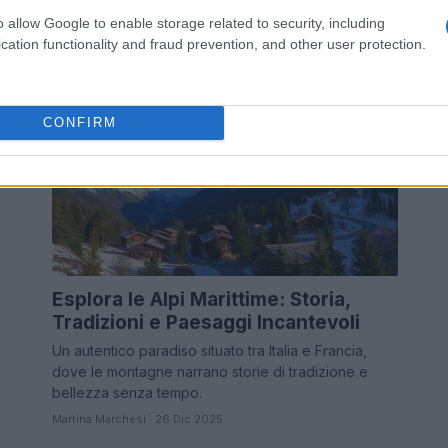
o allow Google to enable storage related to security, including
Martina Marchesi · 13 Gen 2026
cation functionality and fraud prevention, and other user protection.
FUORI PORTA
CONFIRM
 di
Esplora le Alpi Marittime: Storia,
Tradizioni e Paesaggi Incantevoli
Un autentico paradiso situato tra Italia e Francia,
dove le montagne narrano storie di tradizione e
bellezza senza tempo.
Martina Marchesi · 26 Dic 2025