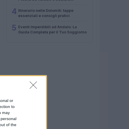
4
Itinerario nelle Dolomiti: tappe
essenziali e consigli pratici
5
Eventi Imperdibili ad Andalo: La
Guida Completa per il Tuo Soggiorno
sonal or
ection to
ou may
 personal
out of the