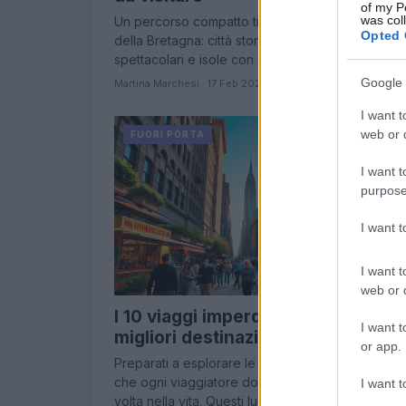
of my P
was col
Un percorso compatto tra le località più suggest
Opted 
della Bretagna: città storiche, promontori
spettacolari e isole con spiagge bianchissime
Google 
Martina Marchesi · 17 Feb 2026
I want t
web or d
FUORI PORTA
I want t
purpose
I want 
I want t
web or d
I 10 viaggi imperdibili nella vita: le
I want t
migliori destinazioni da scoprire
or app.
Preparati a esplorare le 10 destinazioni imperdibil
che ogni viaggiatore dovrebbe visitare almeno 
I want t
volta nella vita. Questi luoghi iconici offrono