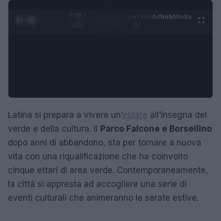
0:29 /
Ad
hub
Media
POWERED
1
/
4
1:23
BY
Latina si prepara a vivere un’
estate
all’insegna del
verde e della cultura. Il
Parco Falcone e Borsellino
dopo anni di abbandono, sta per tornare a nuova
vita con una riqualificazione che ha coinvolto
cinque ettari di area verde. Contemporaneamente,
la città si appresta ad accogliere una serie di
eventi culturali che animeranno le serate estive.