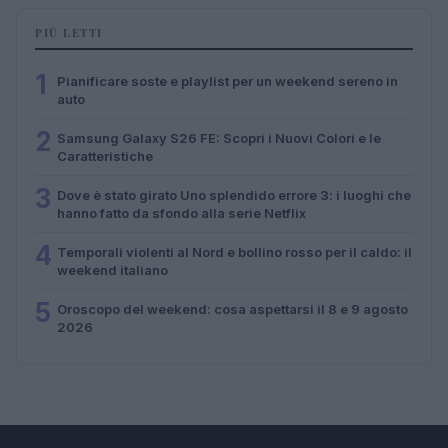
PIÙ LETTI
1
Pianificare soste e playlist per un weekend sereno in
auto
2
Samsung Galaxy S26 FE: Scopri i Nuovi Colori e le
Caratteristiche
3
Dove è stato girato Uno splendido errore 3: i luoghi che
hanno fatto da sfondo alla serie Netflix
4
Temporali violenti al Nord e bollino rosso per il caldo: il
weekend italiano
5
Oroscopo del weekend: cosa aspettarsi il 8 e 9 agosto
2026