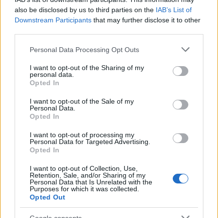
also be disclosed by us to third parties on the
per la prima volta itinerari durante una notte al
IAB’s List of
Downstream Participants
portico di San Luca: da allora coordina
that may further disclose it to other
third parties.
rubriche sui viaggi urbani. In redazione
promuove reportage su mobilità sostenibile e
Please note that this website/app uses one or more Google
Personal Data Processing Opt Outs
porta con sé una mappa tascabile dei vicoli
services and may gather and store information including but
bolognesi come talismano professionale.
not limited to your visit or usage behaviour. You may click to
I want to opt-out of the Sharing of my
personal data.
grant or deny consent to Google and its third-party tags to
Opted In
use your data for below specified purposes in below Google
consent section.
I want to opt-out of the Sale of my
Personal Data.
Opted In
I want to opt-out of processing my
Personal Data for Targeted Advertising.
Opted In
I want to opt-out of Collection, Use,
Retention, Sale, and/or Sharing of my
Personal Data that Is Unrelated with the
Purposes for which it was collected.
Opted Out
Google consents