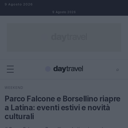
Salta al contenuto
9 Agosto 2026
9 Agosto 2026
⌕
×
⌕
WEEKEND
Cerca
Parco Falcone e Borsellino riapre
a Latina: eventi estivi e novità
culturali