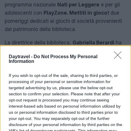
programma nazionale
Nati per Leggere
e per gli
adolescenti con
PlayZone. Mettiti in gioco!
due
pomeriggi dedicati ai giochi di società provenienti
dal patrimonio della biblioteca.
La direttrice della biblioteca,
Gabriella Berardi
ha
sottolineato come le attività proposte siano il
Daytravel -
Do Not Process My Personal
risultato di una rete sociale e culturale attiva da
Information
tempo sul territorio. La biblioteca collabora
stabilmente con associazioni locali e partecipa a
If you wish to opt-out of the sale, sharing to third parties, or
processing of your personal or sensitive information for
progetti nazionali, contribuendo a creare una rete
targeted advertising by us, please use the below opt-out
culturale che coinvolge l’intero territorio.
section to confirm your selection. Please note that after your
opt-out request is processed you may continue seeing
interest-based ads based on personal information utilized by
us or personal information disclosed to third parties prior to
AUTORE
your opt-out. You may separately opt-out of the further
Beatrice Beretta
disclosure of your personal information by third parties on the
IAB’s list of downstream participants. This information may
Beatrice Beretta, basata a Bologna, annotò