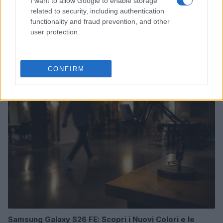
I want to allow Google to enable storage
related to security, including authentication
functionality and fraud prevention, and other
user protection.
Pianificare soste e playlist per un weekend sereno in
auto
Alessandro Tassinari · 9 Ago 2026
CONFIRM
WEEKEND
Samsung Galaxy S26 FE: Scopri i Nuovi Colori e le