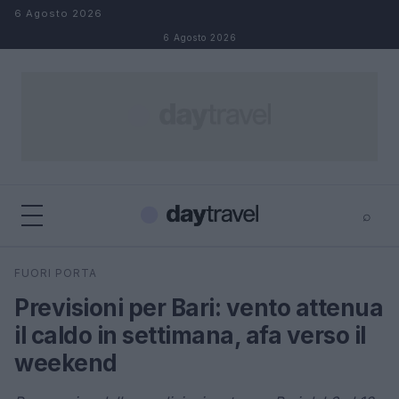
Salta al contenuto
6 Agosto 2026
6 Agosto 2026
⌕
×
⌕
FUORI PORTA
Cerca
Previsioni per Bari: vento attenua
il caldo in settimana, afa verso il
weekend