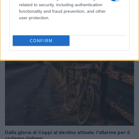
related to security, including authentication
functionality and fraud prevention, and other
user protection.
Odissea e Spider-Man: i film che hanno rivoluzionato
l’estate al cinema
Alessandro Tassinari · 5 Ago 2026
CONFIRM
FUORI PORTA
Dalla gloria di Coppi al declino attuale: l’allarme per il
ciclismo italiano