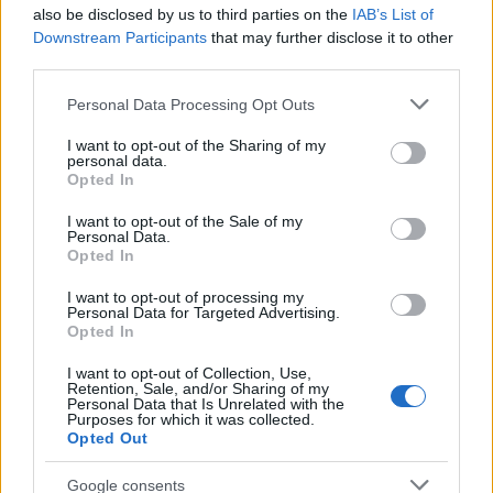
dopo un incontro al Rifugio Garelli: oggi cura
also be disclosed by us to third parties on the
IAB’s List of
storie di viaggio in chiave narrativa. In
Downstream Participants
that may further disclose it to other
redazione predilige longform, sostiene
third parties.
l'attenzione al paesaggio e conserva un
Please note that this website/app uses one or more Google
taccuino logoro con mappe disegnate a
Personal Data Processing Opt Outs
services and may gather and store information including but
mano.
not limited to your visit or usage behaviour. You may click to
I want to opt-out of the Sharing of my
personal data.
grant or deny consent to Google and its third-party tags to
Opted In
use your data for below specified purposes in below Google
consent section.
I want to opt-out of the Sale of my
Personal Data.
Opted In
I want to opt-out of processing my
Personal Data for Targeted Advertising.
Opted In
I want to opt-out of Collection, Use,
Retention, Sale, and/or Sharing of my
Personal Data that Is Unrelated with the
Purposes for which it was collected.
Opted Out
Google consents