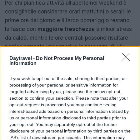
Per chi pianifica attività all’aperto nel weekend è
consigliabile considerare orari mattutini o serali: le
prime ore del giorno e il tardo pomeriggio restano
le fasce con
maggiore freschezza
e minor stress
da caldo, mentre le ore centrali possono risultare
particolarmente impegnative in presenza di
afa
persistente.
Daytravel -
Do Not Process My Personal
Information
Tenere d’occhio la variazione dei venti e le minime
notturne aiuterà a prevedere dove e quando la
If you wish to opt-out of the sale, sharing to third parties, or
processing of your personal or sensitive information for
calura sarà più avvertita.
targeted advertising by us, please use the below opt-out
section to confirm your selection. Please note that after your
opt-out request is processed you may continue seeing
interest-based ads based on personal information utilized by
AUTORE
us or personal information disclosed to third parties prior to
Alessandro Tassinari
your opt-out. You may separately opt-out of the further
Alessandro Tassinari, torinese con passaporto
disclosure of your personal information by third parties on the
pieno di timbri, riscrisse un percorso alpino
IAB’s list of downstream participants. This information may