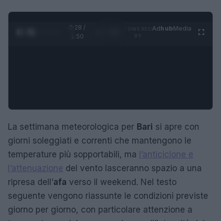
0:29 /
Ad
hub
Media
POWERED
1
/
4
1:50
BY
La settimana meteorologica per
Bari
si apre con
giorni soleggiati e correnti che mantengono le
temperature più sopportabili, ma
l’anticiclone e
l’attenuazione
del vento lasceranno spazio a una
ripresa dell’
afa
verso il weekend. Nel testo
seguente vengono riassunte le condizioni previste
giorno per giorno, con particolare attenzione a