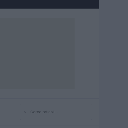
⌕
Cerca