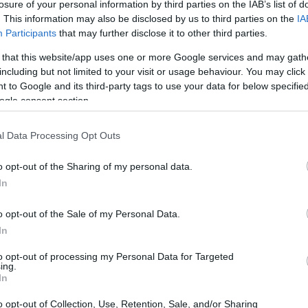
losure of your personal information by third parties on the IAB’s list of
. This information may also be disclosed by us to third parties on the
IA
Participants
that may further disclose it to other third parties.
 that this website/app uses one or more Google services and may gath
including but not limited to your visit or usage behaviour. You may click 
 to Google and its third-party tags to use your data for below specifi
ogle consent section.
l Data Processing Opt Outs
 raccolta di racconti pubblicata da
o opt-out of the Sharing of my personal data.
uoghi che hanno segnato la vita del suo
In
na raccolta di storie brevi, ma un vero e proprio
ato le avventure di Rocco Schiavone.
o opt-out of the Sale of my Personal Data.
In
di Rocco Schiavone
to opt-out of processing my Personal Data for Targeted
ing.
In
isamente nel pittoresco quartiere di
o opt-out of Collection, Use, Retention, Sale, and/or Sharing