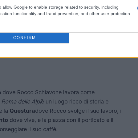
o allow Google to enable storage related to security, including
cation functionality and fraud prevention, and other user protection.
CONFIRM
ttà dove Rocco Schiavone lavora come
a
Roma delle Alpi
è un luogo ricco di storia e
e la
Questura
dove Rocco svolge il suo lavoro, il
nto
dove vive, e la piazza con il porticato e il
rseggiare il suo caffè.