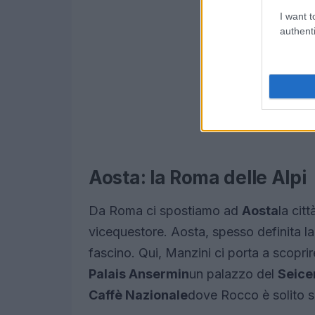
I want t
authenti
Aosta: la Roma delle Alpi
Da Roma ci spostiamo ad
Aosta
la ci
vicequestore. Aosta, spesso definita l
fascino. Qui, Manzini ci porta a scoprir
Palais Ansermin
un palazzo del
Seice
Caffè Nazionale
dove Rocco è solito so