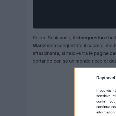
Rocco Schiavone, il
vicequestore
burb
Manzini
ha conquistato il cuore di molti
affascinante, si muove tra le pagine dei
portando con sé un mondo ricco di dett
Daytravel
If you wish 
sensitive in
confirm you
continue se
information 