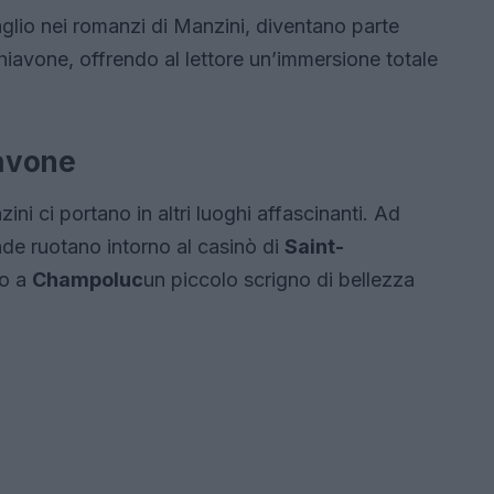
aglio nei romanzi di Manzini, diventano parte
hiavone, offrendo al lettore un’immersione totale
iavone
ni ci portano in altri luoghi affascinanti. Ad
nde ruotano intorno al casinò di
Saint-
mo a
Champoluc
un piccolo scrigno di bellezza