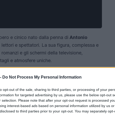
ero e cinico nato dalla penna di
Antonio
 lettori e spettatori. La sua figura, complessa e
 romanzi e gli schermi della televisione,
agli e atmosfere uniche.
 -
Do Not Process My Personal Information
to opt-out of the sale, sharing to third parties, or processing of your per
formation for targeted advertising by us, please use the below opt-out s
r selection. Please note that after your opt-out request is processed y
eing interest-based ads based on personal information utilized by us or
disclosed to third parties prior to your opt-out. You may separately opt-