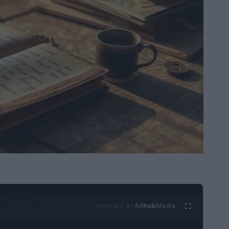
Ad
hub
Media
POWERED BY