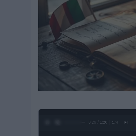
0:27 / 1:20
1
/
4