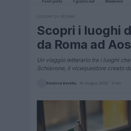
Fuori porta
1 giorno out
Weekend
LUOGHI DA VEDERE
Scopri i luoghi
da Roma ad Aos
Un viaggio letterario tra i luoghi ch
Schiavone, il vicequestore creato d
Beatrice Beretta
·
19 Giugno 2026
· 3 min