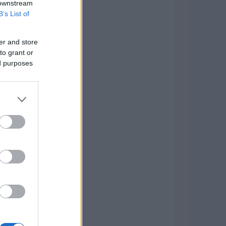
 downstream
B’s List of
er and store
to grant or
ed purposes