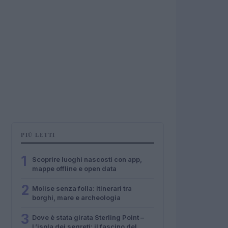
PIÙ LETTI
1
Scoprire luoghi nascosti con app,
mappe offline e open data
2
Molise senza folla: itinerari tra
borghi, mare e archeologia
3
Dove è stata girata Sterling Point –
L’isola dei segreti: il fascino del