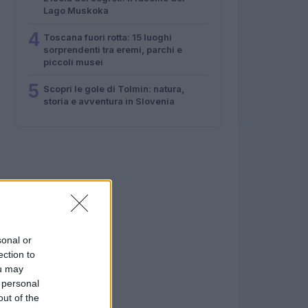
Lago Muskoka
4
Toscana fuori rotta: 15 luoghi
sorprendenti tra eremi, parchi e
piccoli musei
5
Scopri le gole di Tolmin: natura,
storia e avventura in Slovenia
sonal or
ection to
ou may
 personal
out of the