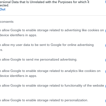
o e cresciuto. Questo quartiere, con le sue
ersonal Data that Is Unrelated with the Purposes for which it
lected.
i, è un luogo genuino e vivace che cattura
Out
o la casa che Rocco ha condiviso con la moglie
consents
Piazza di Santa Maria in Trastevere
uno dei
o allow Google to enable storage related to advertising like cookies on
evice identifiers in apps.
enza indimenticabile, un’immersione totale
o allow my user data to be sent to Google for online advertising
ni rendono questo viaggio ancora più intrigante,
s.
costi di un quartiere che è diventato un
to allow Google to send me personalized advertising.
i Rocco Schiavone.
o allow Google to enable storage related to analytics like cookies on
evice identifiers in apps.
o allow Google to enable storage related to functionality of the website
o allow Google to enable storage related to personalization.