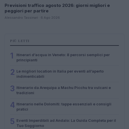
Previsioni traffico agosto 2026: giorni migliori e
peggiori per partire
Alessandro Tassinari · 6 Ago 2026
PIÙ LETTI
1
Itinerari d’acqua in Veneto: 8 percorsi semplici per
principianti
2
Le migliori location in Italia per eventi all’aperto
indimenticabili
3
Itinerario da Arequipa a Machu Picchu tra vulcani e
tradizioni
4
Itinerario nelle Dolomiti: tappe essenziali e consigli
pratici
5
Eventi Imperdibili ad Andalo: La Guida Completa per il
Tuo Soggiorno