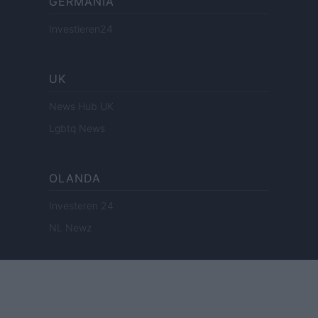
GERMANIA
Investieren24
UK
News Hub UK
Lgbtq News
OLANDA
Investeren 24
NL Newz