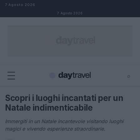
Salta al contenuto
7 Agosto 2026
7 Agosto 2026
⌕
×
⌕
Scopri i luoghi incantati per un
Cerca
Natale indimenticabile
Immergiti in un Natale incantevole visitando luoghi
magici e vivendo esperienze straordinarie.