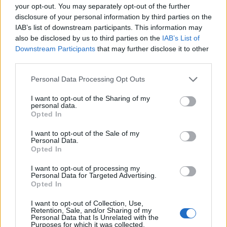
your opt-out. You may separately opt-out of the further
disclosure of your personal information by third parties on the
IAB’s list of downstream participants. This information may
also be disclosed by us to third parties on the
IAB’s List of
Downstream Participants
that may further disclose it to other
third parties.
Please note that this website/app uses one or more Google
Personal Data Processing Opt Outs
services and may gather and store information including but
not limited to your visit or usage behaviour. You may click to
I want to opt-out of the Sharing of my
personal data.
grant or deny consent to Google and its third-party tags to
Opted In
use your data for below specified purposes in below Google
consent section.
I want to opt-out of the Sale of my
Personal Data.
Opted In
Continua a leggere
I want to opt-out of processing my
Personal Data for Targeted Advertising.
1 GIORNO OUT
Opted In
I want to opt-out of Collection, Use,
Retention, Sale, and/or Sharing of my
Personal Data that Is Unrelated with the
Purposes for which it was collected.