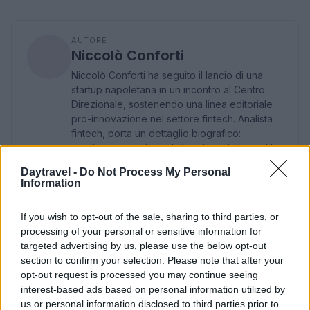
AUTORE
Niccolò Conforti
Niccolò Conforti ha seguito il lancio di una
startup napoletana in un incontro al Centro
Direzionale, sostenendo una linea editoriale
pro-innovazione nel settore fintech. Analista
fintech, porta un dettaglio biografico:
mantiene un registro delle prime pitch a cui ha
assistito a Napoli.
Daytravel -
Do Not Process My Personal
Information
If you wish to opt-out of the sale, sharing to third parties, or
processing of your personal or sensitive information for
targeted advertising by us, please use the below opt-out
section to confirm your selection. Please note that after your
opt-out request is processed you may continue seeing
interest-based ads based on personal information utilized by
us or personal information disclosed to third parties prior to