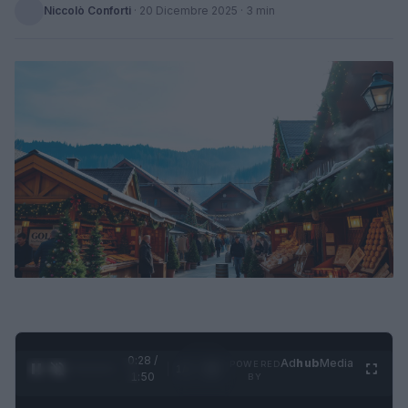
Niccolò Conforti
·
20 Dicembre 2025
· 3 min
0:28 /
Ad
hub
Media
POWERED
1
/
4
1:50
BY