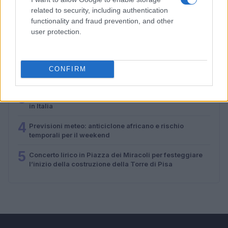
related to security, including authentication
PIÙ LETTI
functionality and fraud prevention, and other
user protection.
1
Previsioni traffico agosto 2026: giorni migliori e
peggiori per partire
2
Previsioni meteo per il weekend: alta pressione
CONFIRM
africana e rovesci improvvisi
3
Eventi culturali ad agosto: mostre, concerti e tradizioni
in Italia
4
Previsioni meteo: anticiclone africano e rischio
temporali per il weekend
5
Concerto lirico in Piazza dei Miracoli per festeggiare
l’inizio della costruzione della Torre di Pisa