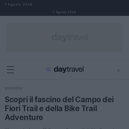
Salta al contenuto
7 Agosto 2026
7 Agosto 2026
⌕
×
⌕
WEEKEND
Cerca
Scopri il fascino del Campo dei
Fiori Trail e della Bike Trail
Adventure