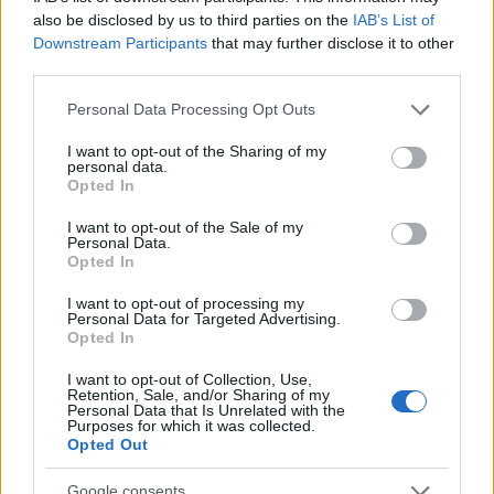
also be disclosed by us to third parties on the
IAB’s List of
Downstream Participants
that may further disclose it to other
third parties.
Previsioni traffico agosto 2026: giorni migliori e
peggiori per partire
Please note that this website/app uses one or more Google
Personal Data Processing Opt Outs
Alessandro Tassinari · 6 Ago 2026
services and may gather and store information including but
not limited to your visit or usage behaviour. You may click to
I want to opt-out of the Sharing of my
personal data.
grant or deny consent to Google and its third-party tags to
WEEKEND
Opted In
use your data for below specified purposes in below Google
consent section.
I want to opt-out of the Sale of my
Personal Data.
Opted In
I want to opt-out of processing my
Personal Data for Targeted Advertising.
Opted In
I want to opt-out of Collection, Use,
Retention, Sale, and/or Sharing of my
Personal Data that Is Unrelated with the
Purposes for which it was collected.
Opted Out
Previsioni meteo per il weekend: alta pressione
Google consents