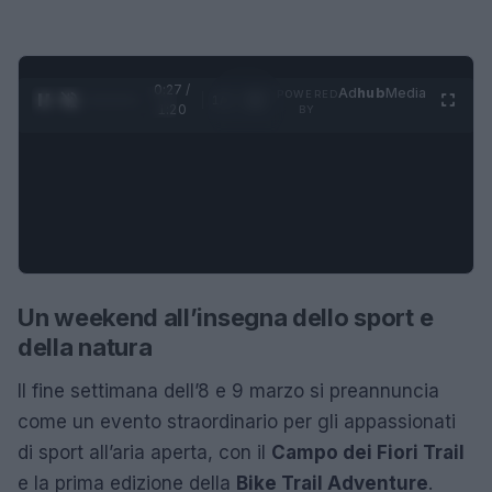
0:28 /
Ad
hub
Media
POWERED
1
/
4
1:20
BY
Un weekend all’insegna dello sport e
della natura
Il fine settimana dell’8 e 9 marzo si preannuncia
come un evento straordinario per gli appassionati
di sport all’aria aperta, con il
Campo dei Fiori Trail
e la prima edizione della
Bike Trail Adventure
.