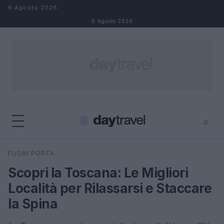
Salta al contenuto
6 Agosto 2026
6 Agosto 2026
⌕
×
⌕
FUORI PORTA
Cerca
Scopri la Toscana: Le Migliori
Località per Rilassarsi e Staccare
la Spina