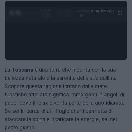
0:29 /
Ad
hub
Media
POWERED
1
/
4
1:23
BY
La
Toscana
è una terra che incanta con la sua
bellezza naturale e la serenità delle sue colline.
Scoprire questa regione lontano dalle mete
turistiche affollate significa immergersi in angoli di
pace, dove il relax diventa parte della quotidianità.
Se sei in cerca di un rifugio che ti permetta di
staccare la spina e ricaricare le energie, sei nel
posto giusto.