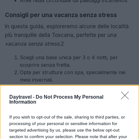
Aree relax circondate da paesaggi incantevoli.
Consigli per una vacanza senza stress
In questa guida, esploreremo alcune delle località
più tranquille della Toscana, perfette per una
vacanza senza stress
.2
Scegli una base unica per 3 o 4 notti, per
scoprire senza fretta.
Opta per strutture con spa, specialmente nei
mesi invernali.
Prevedi una sola escursione attiva, lasciando
spazio al relax.
Daytravel -
Do Not Process My Personal
Prediligi le zone interne per evitare la folla e
Information
goderti la tranquillità.
Indossa scarpe comode e concediti lunghe
If you wish to opt-out of the sale, sharing to third parties, or
processing of your personal or sensitive information for
passeggiate tra i cipressi, respirando la bellezza
targeted advertising by us, please use the below opt-out
che ti circonda.
section to confirm your selection. Please note that after your