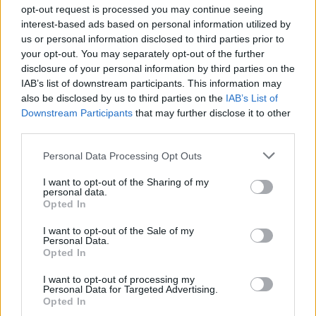
opt-out request is processed you may continue seeing
In questa guida, esploreremo alcune delle località
interest-based ads based on personal information utilized by
più tranquille della Toscana, perfette per una
us or personal information disclosed to third parties prior to
your opt-out. You may separately opt-out of the further
vacanza senza stress
.3
disclosure of your personal information by third parties on the
IAB’s list of downstream participants. This information may
also be disclosed by us to third parties on the
IAB’s List of
Downstream Participants
that may further disclose it to other
AUTORE
third parties.
Linda Pellegrini
Linda Pellegrini ha raccontato da Genova il
Please note that this website/app uses one or more Google
Personal Data Processing Opt Outs
processo di riconversione dell'ex area
services and may gather and store information including but
portuale entrando in Comune per un'intervista
not limited to your visit or usage behaviour. You may click to
I want to opt-out of the Sharing of my
personal data.
decisiva; è caporedattore con responsabilità
grant or deny consent to Google and its third-party tags to
Opted In
sulle rubriche storiche e propone in
use your data for below specified purposes in below Google
redazione inchieste su memoria locale.
consent section.
I want to opt-out of the Sale of my
Personal Data.
Laureata all'Università di Genova, conserva
Opted In
un archivio di fotografie d'epoca della città.
I want to opt-out of processing my
Personal Data for Targeted Advertising.
Opted In