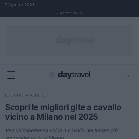
Salta al contenuto
7 Agosto 2026
7 Agosto 2026
⌕
×
⌕
LUOGHI DA VEDERE
Cerca
Scopri le migliori gite a cavallo
vicino a Milano nel 2025
Vivi un'esperienza unica a cavallo nei luoghi più
suggestivi vicini a Milano.