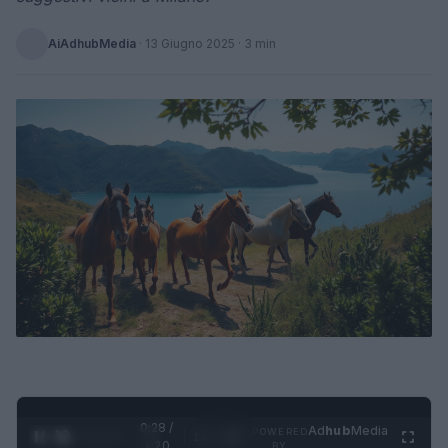
AiAdhubMedia
·
13 Giugno 2025
· 3 min
0:29 /
Ad
hub
Media
POWERED
1
/
4
1:20
BY