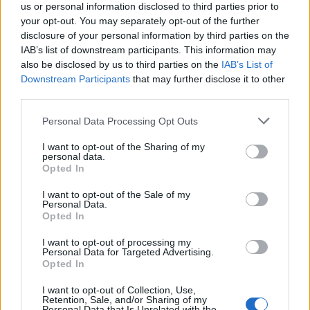
us or personal information disclosed to third parties prior to
your opt-out. You may separately opt-out of the further
disclosure of your personal information by third parties on the
IAB’s list of downstream participants. This information may
also be disclosed by us to third parties on the
IAB’s List of
Downstream Participants
that may further disclose it to other
third parties.
Please note that this website/app uses one or more Google
Personal Data Processing Opt Outs
services and may gather and store information including but
not limited to your visit or usage behaviour. You may click to
I want to opt-out of the Sharing of my
personal data.
grant or deny consent to Google and its third-party tags to
Opted In
use your data for below specified purposes in below Google
consent section.
I want to opt-out of the Sale of my
Personal Data.
Opted In
Continua a leggere
I want to opt-out of processing my
Personal Data for Targeted Advertising.
Opted In
LUOGHI DA VEDERE
I want to opt-out of Collection, Use,
Retention, Sale, and/or Sharing of my
Personal Data that Is Unrelated with the