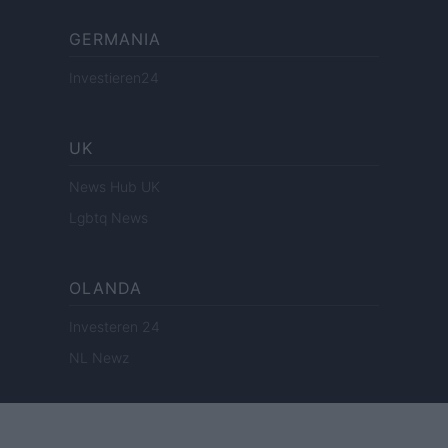
GERMANIA
Investieren24
UK
News Hub UK
Lgbtq News
OLANDA
Investeren 24
NL Newz