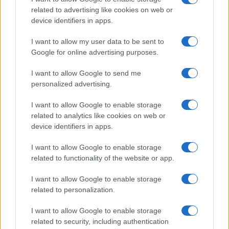
l’estate al cinema
related to advertising like cookies on web or
device identifiers in apps.
Alessandro Tassinari · 5 Ago 2026
I want to allow my user data to be sent to
FUORI PORTA
Google for online advertising purposes.
I want to allow Google to send me
personalized advertising.
I want to allow Google to enable storage
related to analytics like cookies on web or
device identifiers in apps.
I want to allow Google to enable storage
related to functionality of the website or app.
I want to allow Google to enable storage
Dalla gloria di Coppi al declino attuale: l’allarme per il
related to personalization.
ciclismo italiano
Beatrice Beretta · 4 Ago 2026
I want to allow Google to enable storage
related to security, including authentication