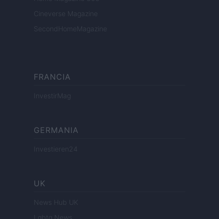
Cineverse Magazine
SecondHomeMagazine
FRANCIA
InvestirMag
GERMANIA
Investieren24
UK
News Hub UK
Lgbtq News