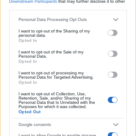
Downstream Participants
that may further disclose it to other
third parties.
Please note that this website/app uses one or more Google
Personal Data Processing Opt Outs
services and may gather and store information including but
not limited to your visit or usage behaviour. You may click to
I want to opt-out of the Sharing of my
Continua a leggere
personal data.
grant or deny consent to Google and its third-party tags to
Opted In
use your data for below specified purposes in below Google
consent section.
I want to opt-out of the Sale of my
FUORI PORTA
Personal Data.
Opted In
I want to opt-out of processing my
Personal Data for Targeted Advertising.
Opted In
I want to opt-out of Collection, Use,
Retention, Sale, and/or Sharing of my
Personal Data that Is Unrelated with the
Purposes for which it was collected.
Opted Out
Google consents
I want to allow Google to enable storage
Odissea e Spider-Man: i film che hanno rivoluzionato