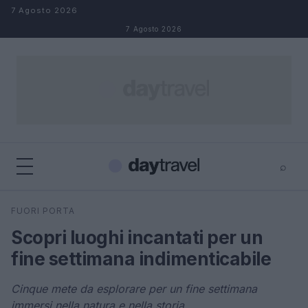
Salta al contenuto
7 Agosto 2026
7 Agosto 2026
⌕
×
⌕
FUORI PORTA
Cerca
Scopri luoghi incantati per un
fine settimana indimenticabile
Cinque mete da esplorare per un fine settimana
immersi nella natura e nella storia