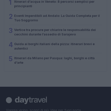
1
Itinerari d’acqua in Veneto: 8 percorsi semplici per
principianti
2
Eventi Imperdibili ad Andalo: La Guida Completa per il
Tuo Soggiorno
3
Vertice tra procure per chiarire le responsabilità dei
cecchini durante l’assedio di Sarajevo
4
Guida ai borghi italiani della pizza: itinerari brevi e
autentici
5
Itinerari da Milano per Pasqua: laghi, borghi e città
d’arte
Viaggia vicino, scopri di più. Idee per fuori porta,