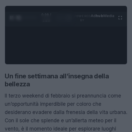
0:28 /
Ad
hub
Media
POWERED
1
/
4
1:23
BY
Un fine settimana all’insegna della
bellezza
Il terzo weekend di febbraio si preannuncia come
un’opportunità imperdibile per coloro che
desiderano evadere dalla frenesia della vita urbana.
Con il sole che splende e un’allerta meteo per il
vento, è il momento ideale per esplorare luoghi