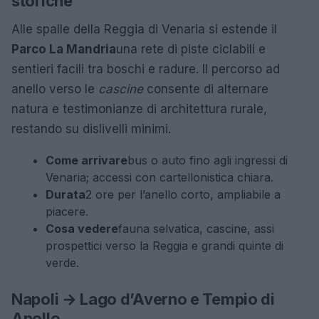
storiche
Alle spalle della Reggia di Venaria si estende il
Parco La Mandria
una rete di piste ciclabili e
sentieri facili tra boschi e radure. Il percorso ad
anello verso le
cascine
consente di alternare
natura e testimonianze di architettura rurale,
restando su dislivelli minimi.
Come arrivare
bus o auto fino agli ingressi di
Venaria; accessi con cartellonistica chiara.
Durata
2 ore per l’anello corto, ampliabile a
piacere.
Cosa vedere
fauna selvatica, cascine, assi
prospettici verso la Reggia e grandi quinte di
verde.
Napoli → Lago d’Averno e Tempio di
Apollo