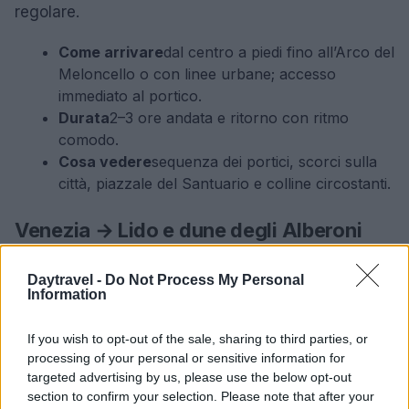
regolare.
Come arrivare
dal centro a piedi fino all’Arco del
Meloncello o con linee urbane; accesso
immediato al portico.
Durata
2–3 ore andata e ritorno con ritmo
comodo.
Cosa vedere
sequenza dei portici, scorci sulla
città, piazzale del Santuario e colline circostanti.
Venezia → Lido e dune degli Alberoni
Una passeggiata marinaresca tra spiaggia,
dune
e
Daytravel -
Do Not Process My Personal
pinete agli Alberoni, sul Lido. Il tracciato è lineare e
Information
pianeggiante, con possibilità di rientro sulla stessa
If you wish to opt-out of the sale, sharing to third parties, or
via. L’alternanza di arenile e sentieri sabbiosi offre
processing of your personal or sensitive information for
un ambiente naturale diverso dai consueti percorsi
targeted advertising by us, please use the below opt-out
urbani, con
oasi protette
in alcuni tratti.
section to confirm your selection. Please note that after your