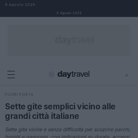
Salta al contenuto
9 Agosto 2026
9 Agosto 2026
⌕
×
⌕
FUORI PORTA
Cerca
Sette gite semplici vicino alle
grandi città italiane
Sette gite vicine e senza difficoltà per scoprire parchi,
borghi e panorami, con indicazioni su durata, accessi