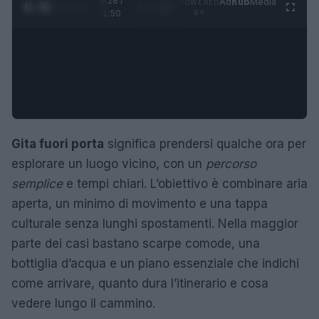
0:29 /
Ad
hub
Media
POWERED
1
/
4
1:50
BY
Gita fuori porta
significa prendersi qualche ora per
esplorare un luogo vicino, con un
percorso
semplice
e tempi chiari. L’obiettivo è combinare aria
aperta, un minimo di movimento e una tappa
culturale senza lunghi spostamenti. Nella maggior
parte dei casi bastano scarpe comode, una
bottiglia d’acqua e un piano essenziale che indichi
come arrivare, quanto dura l’itinerario e cosa
vedere lungo il cammino.