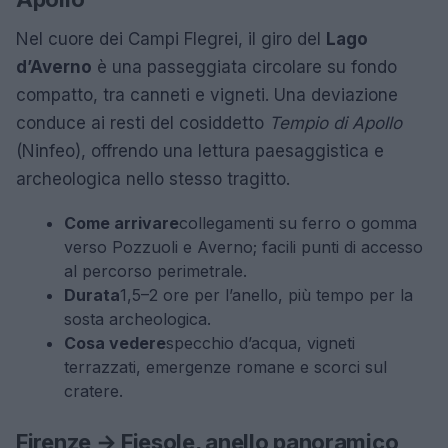
Nel cuore dei Campi Flegrei, il giro del
Lago
d’Averno
è una passeggiata circolare su fondo
compatto, tra canneti e vigneti. Una deviazione
conduce ai resti del cosiddetto
Tempio di Apollo
(Ninfeo), offrendo una lettura paesaggistica e
archeologica nello stesso tragitto.
Come arrivare
collegamenti su ferro o gomma
verso Pozzuoli e Averno; facili punti di accesso
al percorso perimetrale.
Durata
1,5–2 ore per l’anello, più tempo per la
sosta archeologica.
Cosa vedere
specchio d’acqua, vigneti
terrazzati, emergenze romane e scorci sul
cratere.
Firenze → Fiesole, anello panoramico