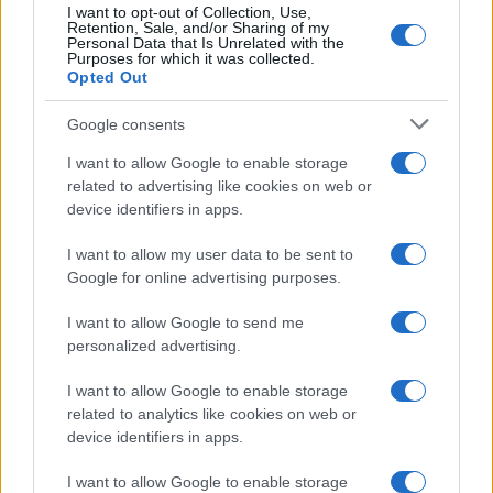
ben indicati. Un piccolo zaino con acqua, cappello
I want to opt-out of Collection, Use,
Retention, Sale, and/or Sharing of my
e una mappa di riferimento rende l’esperienza più
Personal Data that Is Unrelated with the
Purposes for which it was collected.
serena, lasciando spazio alla scoperta senza
Opted Out
rinunciare alla sicurezza.
Google consents
I want to allow Google to enable storage
related to advertising like cookies on web or
AUTORE
device identifiers in apps.
Beatrice Beretta
Beatrice Beretta, basata a Bologna, annotò
I want to allow my user data to be sent to
per la prima volta itinerari durante una notte al
Google for online advertising purposes.
portico di San Luca: da allora coordina
rubriche sui viaggi urbani. In redazione
I want to allow Google to send me
promuove reportage su mobilità sostenibile e
personalized advertising.
porta con sé una mappa tascabile dei vicoli
bolognesi come talismano professionale.
I want to allow Google to enable storage
related to analytics like cookies on web or
device identifiers in apps.
I want to allow Google to enable storage