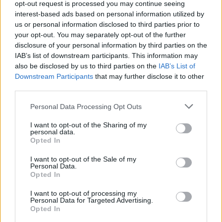
opt-out request is processed you may continue seeing
Come arrivare
vaporetto per il Lido e poi bus
interest-based ads based on personal information utilized by
us or personal information disclosed to third parties prior to
locale o bici verso Alberoni; accessi segnalati.
your opt-out. You may separately opt-out of the further
Durata
1,5–2 ore per l’andata e ritorno breve.
disclosure of your personal information by third parties on the
Cosa vedere
mare, vegetazione dunale, moli e
IAB’s list of downstream participants. This information may
casoni costieri.
also be disclosed by us to third parties on the
IAB’s List of
Downstream Participants
that may further disclose it to other
Approfondimenti: adattare il percorso e casi
third parties.
particolari
Please note that this website/app uses one or more Google
Personal Data Processing Opt Outs
Nella maggior parte dei casi, questi itinerari sono a
services and may gather and store information including but
not limited to your visit or usage behaviour. You may click to
I want to opt-out of the Sharing of my
bassa difficoltà
e adatti a famiglie. Chi preferisce
personal data.
grant or deny consent to Google and its third-party tags to
Opted In
tratti ancora più semplici può scegliere le sezioni
use your data for below specified purposes in below Google
più pianeggianti o limitare il percorso a un anello
consent section.
I want to opt-out of the Sale of my
Personal Data.
corto. In zone archeologiche o oasi naturali, alcune
Opted In
aree possono essere
regolamentate
conviene
I want to opt-out of processing my
attenersi alla segnaletica, rispettare i sentieri e
Personal Data for Targeted Advertising.
Opted In
verificare sul posto eventuali percorsi alternativi