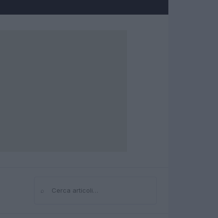
⌕
Cerca