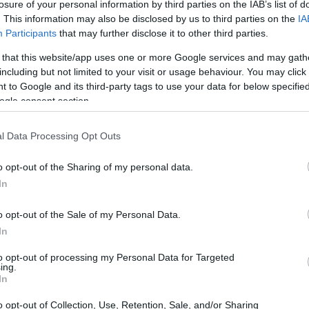
losure of your personal information by third parties on the IAB’s list of
. This information may also be disclosed by us to third parties on the
IA
Participants
that may further disclose it to other third parties.
 that this website/app uses one or more Google services and may gath
including but not limited to your visit or usage behaviour. You may click 
 to Google and its third-party tags to use your data for below specifi
ogle consent section.
l Data Processing Opt Outs
o opt-out of the Sharing of my personal data.
In
o opt-out of the Sale of my Personal Data.
In
to opt-out of processing my Personal Data for Targeted
ing.
e danni provocati dal vento
In
o opt-out of Collection, Use, Retention, Sale, and/or Sharing