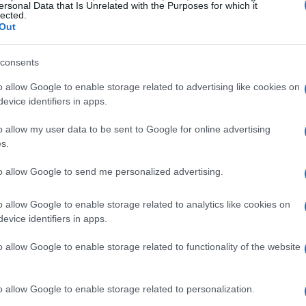
a, un fulmine ha colpito la struttura del centro
ersonal Data that Is Unrelated with the Purposes for which it
lected.
 boato che ha attivato gli impianti d’allarme e
Out
 spaventato sia il personale che i clienti presenti,
te. Nel territorio del Novese il vento ha
consents
nti, ad esempio in
via Casteldragone
zona
o allow Google to enable storage related to advertising like cookies on
evice identifiers in apps.
ioni che in alcune aree si sono manifestate
o allow my user data to be sent to Google for online advertising
s.
ese
to allow Google to send me personalized advertising.
rtato raffiche sostenute e pioggia mista a
o allow Google to enable storage related to analytics like cookies on
i gravi nel centro cittadino né nel circondario,
evice identifiers in apps.
ttenzione sulla situazione dell’
Acquese
dove si
o allow Google to enable storage related to functionality of the website
 intensità con alcune grandinate localizzate. Le
ccumulo d’acqua sulle strade, rendendo
o allow Google to enable storage related to personalization.
nti di rimozione degli ostacoli.