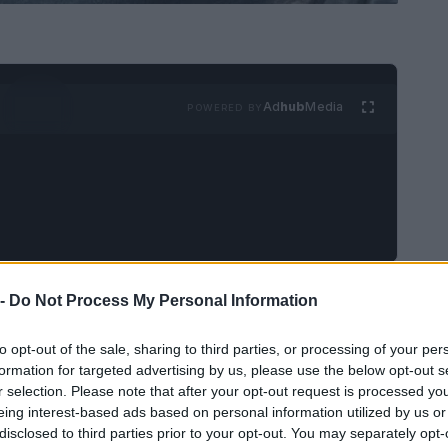
Ad
hub
Media
POWERED BY
urbazione intensa ha attraversato la provincia di
 -
Do Not Process My Personal Information
ativo le aree del
Novese
Acquese
Ovadese
e
to opt-out of the sale, sharing to third parties, or processing of your per
oggia copiosa, raffiche di vento e locali
formation for targeted advertising by us, please use the below opt-out s
io: segnalate strade allagate, alberi sradicati e
r selection. Please note that after your opt-out request is processed y
eing interest-based ads based on personal information utilized by us or
ità commerciali.
disclosed to third parties prior to your opt-out. You may separately opt-