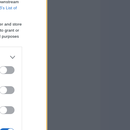
 downstream
B’s List of
er and store
to grant or
ed purposes