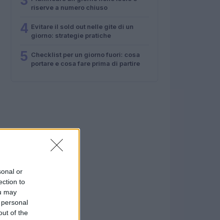
3
riserve a numero chiuso
4
Evitare il sold out nelle gite di un
giorno: strategie pratiche
5
Checklist per un giorno fuori: cosa
portare e cosa fare prima di partire
sonal or
ection to
ou may
 personal
out of the