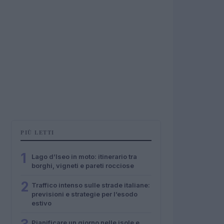
PIÙ LETTI
1
Lago d’Iseo in moto: itinerario tra
borghi, vigneti e pareti rocciose
2
Traffico intenso sulle strade italiane:
previsioni e strategie per l’esodo
estivo
Pianificare un giorno nelle isole e