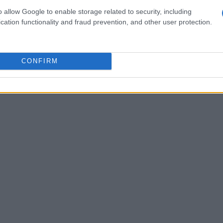
o allow Google to enable storage related to security, including
e sul basso Adriatico e Ionio. Questo contributo di
cation functionality and fraud prevention, and other user protection.
ne delle temperature massime, soprattutto nelle
calo dei tassi di
umidità
e dell’afa che avevano
ente opprimenti.
CONFIRM