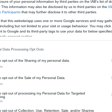
losure of your personal information by third parties on the IAB’s list of
. This information may also be disclosed by us to third parties on the
IA
Participants
that may further disclose it to other third parties.
 that this website/app uses one or more Google services and may gath
including but not limited to your visit or usage behaviour. You may click 
 to Google and its third-party tags to use your data for below specifi
ogle consent section.
l Data Processing Opt Outs
o opt-out of the Sharing of my personal data.
In
o opt-out of the Sale of my Personal Data.
In
to opt-out of processing my Personal Data for Targeted
ttata come n.1 del mese si muove da nord verso
ing.
In
inando un progressivo arresto dell’ondata di
o opt-out of Collection, Use, Retention, Sale, and/or Sharing
ndizioni di instabilità temporanea, con