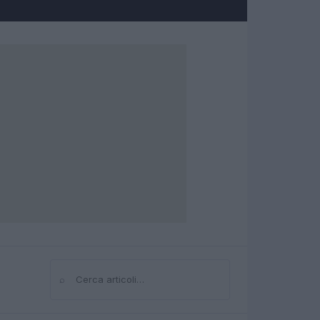
⌕
Cerca