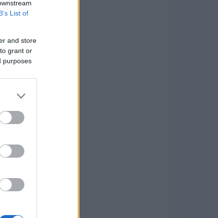
 downstream
B’s List of
er and store
to grant or
ed purposes