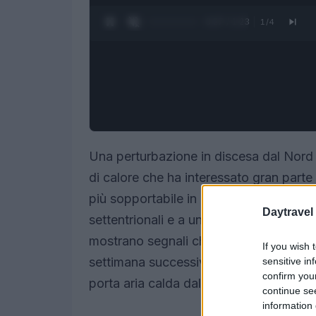
0:28 / 1:23
1
/
4
Una perturbazione in discesa dal Nord
di calore che ha interessato gran parte d
più sopportabile in molte aree, grazie 
Daytravel
settentrionali e a un calo dell’umidità.
mostrano segnali chiari di
un nuovo au
If you wish 
settimana successiva, con una possibil
sensitive in
confirm you
porta aria calda dal Nord Africa.
continue se
information 