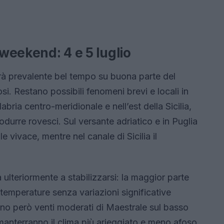
 weekend: 4 e 5 luglio
erà prevalente bel tempo su buona parte del
osi. Restano possibili fenomeni brevi e locali in
labria centro-meridionale e nell’est della Sicilia,
odurre rovesci. Sul versante adriatico e in Puglia
e vivace, mentre nel canale di Sicilia il
ulteriormente a stabilizzarsi: la maggior parte
temperature senza variazioni significative
nno però venti moderati di Maestrale sul basso
 manterranno il clima più arieggiato e meno afoso