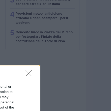
3
concerti e tradizioni in Italia
4
Previsioni meteo: anticiclone
africano e rischio temporali per il
weekend
5
Concerto lirico in Piazza dei Miracoli
per festeggiare l’inizio della
costruzione della Torre di Pisa
sonal or
ection to
ou may
 personal
out of the