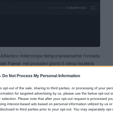
Ad
hub
Media
POWERED BY
 Atlantico interrompe temporaneamente l’ondata
el Paese: nei prossimi giorni il clima risulterà
a un ricambio d’aria determinato da venti
 -
Do Not Process My Personal Information
 Tuttavia gli scenari meteorologici a medio termine
mento termico
a partire dai primi giorni della
to opt-out of the sale, sharing to third parties, or processing of your per
e ripresa del
promontorio subtropicale
che
formation for targeted advertising by us, please use the below opt-out s
r selection. Please note that after your opt-out request is processed y
eing interest-based ads based on personal information utilized by us or
disclosed to third parties prior to your opt-out. You may separately opt-