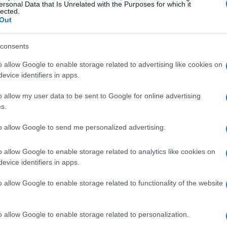
ersonal Data that Is Unrelated with the Purposes for which it
lected.
 una fase più asciutta e meno umida che renderà
Out
ù gradevoli rispetto ai giorni precedenti.
consents
ione e contesti regionali
o allow Google to enable storage related to advertising like cookies on
evice identifiers in apps.
ffetti saranno evidenti soprattutto sulle regioni
o allow my user data to be sent to Google for online advertising
no attesi i primi rovesci e temporali. Nel
s.
alesco si estenderà al Nord con nubi e temporali
to allow Google to send me personalized advertising.
ubifragi
grandinate
e forti raffiche di vento,
 alta
Toscana
. Anche le zone interne del Centro
o allow Google to enable storage related to analytics like cookies on
otranno registrare temporali sparsi.
evice identifiers in apps.
o allow Google to enable storage related to functionality of the website
 peggioramento
intensificazione della ventilazione settentrionale,
o allow Google to enable storage related to personalization.
ranno venti di
Maestrale
su Sardegna e canale