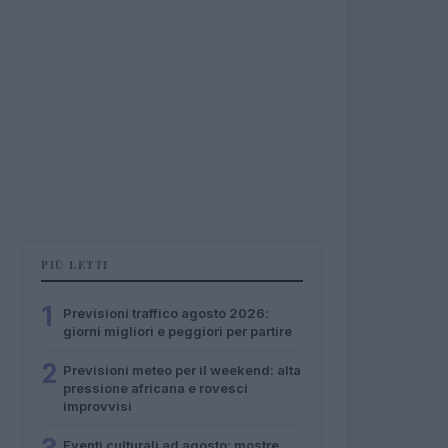
PIÙ LETTI
1
Previsioni traffico agosto 2026:
giorni migliori e peggiori per partire
2
Previsioni meteo per il weekend: alta
pressione africana e rovesci
improvvisi
Eventi culturali ad agosto: mostre,