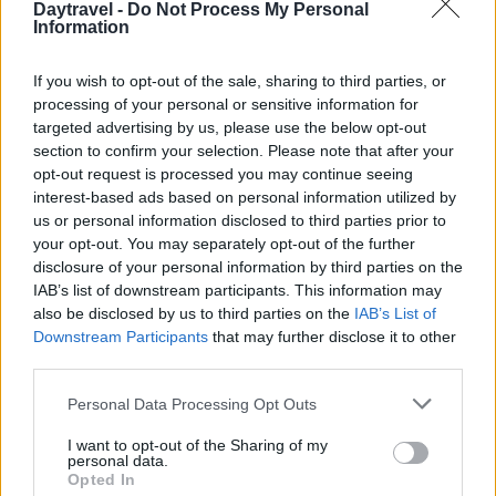
AUTORE
Daytravel -
Do Not Process My Personal
Information
Alessandro Tassinari
Alessandro Tassinari, torinese con passaporto
If you wish to opt-out of the sale, sharing to third parties, or
pieno di timbri, riscrisse un percorso alpino
processing of your personal or sensitive information for
dopo un incontro al Rifugio Garelli: oggi cura
targeted advertising by us, please use the below opt-out
storie di viaggio in chiave narrativa. In
section to confirm your selection. Please note that after your
redazione predilige longform, sostiene
opt-out request is processed you may continue seeing
l'attenzione al paesaggio e conserva un
interest-based ads based on personal information utilized by
taccuino logoro con mappe disegnate a
us or personal information disclosed to third parties prior to
mano.
your opt-out. You may separately opt-out of the further
disclosure of your personal information by third parties on the
IAB’s list of downstream participants. This information may
also be disclosed by us to third parties on the
IAB’s List of
Downstream Participants
that may further disclose it to other
third parties.
Please note that this website/app uses one or more Google
Personal Data Processing Opt Outs
services and may gather and store information including but
not limited to your visit or usage behaviour. You may click to
I want to opt-out of the Sharing of my
personal data.
grant or deny consent to Google and its third-party tags to
Opted In
use your data for below specified purposes in below Google