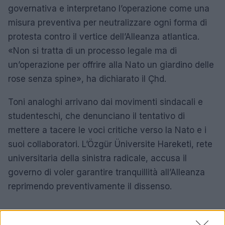
governativa e interpretano l’operazione come una
misura preventiva per neutralizzare ogni forma di
protesta contro il vertice dell’Alleanza atlantica.
«Non si tratta di un processo legale ma di
un’operazione per offrire alla Nato un giardino delle
rose senza spine», ha dichiarato il Çhd.
Toni analoghi arrivano dai movimenti sindacali e
studenteschi, che denunciano il tentativo di
mettere a tacere le voci critiche verso la Nato e i
suoi collaboratori. L’Özgür Üniversite Hareketi, rete
universitaria della sinistra radicale, accusa il
governo di voler garantire tranquillità all’Alleanza
reprimendo preventivamente il dissenso.