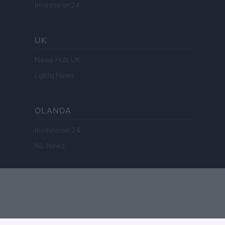
Investieren24
UK
News Hub UK
Lgbtq News
OLANDA
Investeren 24
NL Newz