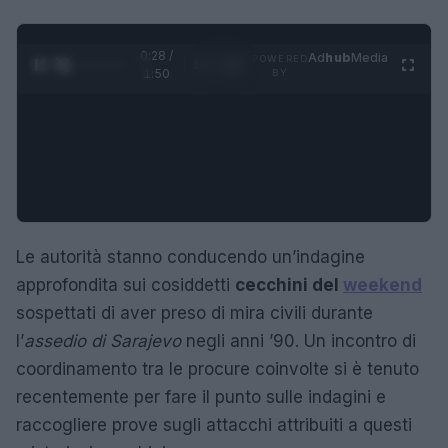
0:28 /
Ad
hub
Media
POWERED
1
/
4
1:50
BY
Le autorità stanno conducendo un’indagine
approfondita sui cosiddetti
cecchini del
weekend
sospettati di aver preso di mira civili durante
l’
assedio di Sarajevo
negli anni ’90. Un incontro di
coordinamento tra le procure coinvolte si è tenuto
recentemente per fare il punto sulle indagini e
raccogliere prove sugli attacchi attribuiti a questi