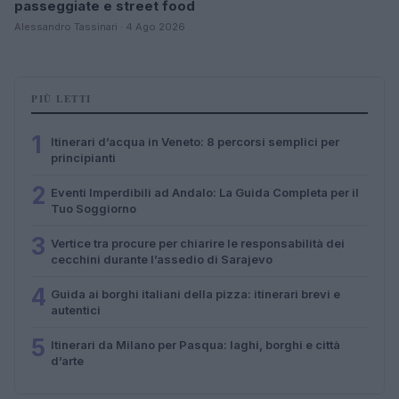
passeggiate e street food
Alessandro Tassinari · 4 Ago 2026
PIÙ LETTI
1
Itinerari d’acqua in Veneto: 8 percorsi semplici per
principianti
2
Eventi Imperdibili ad Andalo: La Guida Completa per il
Tuo Soggiorno
3
Vertice tra procure per chiarire le responsabilità dei
cecchini durante l’assedio di Sarajevo
4
Guida ai borghi italiani della pizza: itinerari brevi e
autentici
5
Itinerari da Milano per Pasqua: laghi, borghi e città
d’arte