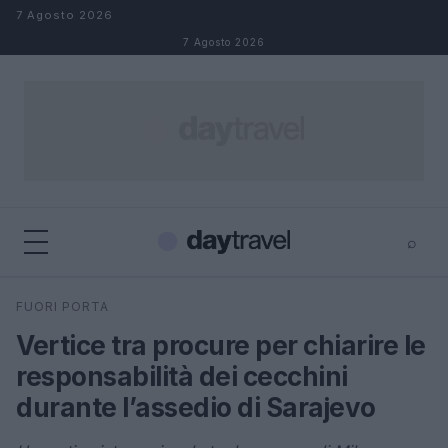
Salta al contenuto
7 Agosto 2026
7 Agosto 2026
⌕
×
⌕
FUORI PORTA
Cerca
Vertice tra procure per chiarire le
responsabilità dei cecchini
durante l’assedio di Sarajevo