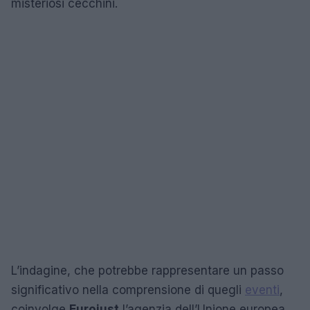
misteriosi cecchini.
L’indagine, che potrebbe rappresentare un passo
significativo nella comprensione di quegli
eventi
,
coinvolge
Eurojust
l’agenzia dell’Unione europea