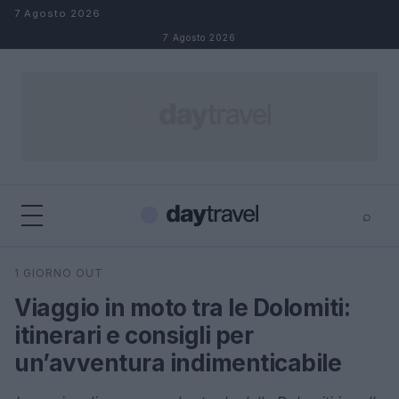
Salta al contenuto
7 Agosto 2026
7 Agosto 2026
⌕
×
⌕
1 GIORNO OUT
Cerca
Viaggio in moto tra le Dolomiti:
itinerari e consigli per
un’avventura indimenticabile