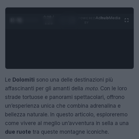
0:29 /
Ad
hub
Media
POWERED
1
/
4
1:23
BY
Le
Dolomiti
sono una delle destinazioni più
affascinanti per gli amanti della
moto
. Con le loro
strade tortuose e panorami spettacolari, offrono
un’esperienza unica che combina adrenalina e
bellezza naturale. In questo articolo, esploreremo
come vivere al meglio un’avventura in sella a una
due ruote
tra queste montagne iconiche.