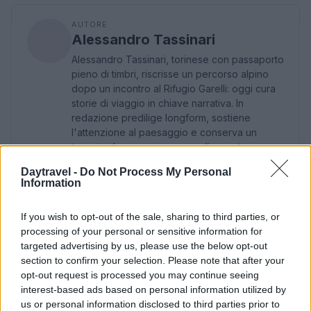
AUTORE
Alessandro Tassinari
Alessandro Tassinari, torinese con passaporto
pieno di timbri, riscrisse un percorso alpino
dopo un incontro al Rifugio Garelli: oggi cura
storie di viaggio in chiave narrativa. In
redazione predilige longform, sostiene
l'attenzione al paesaggio e conserva un
taccuino logoro con mappe disegnate a
mano.
Daytravel -
Do Not Process My Personal
Information
If you wish to opt-out of the sale, sharing to third parties, or
processing of your personal or sensitive information for
targeted advertising by us, please use the below opt-out
section to confirm your selection. Please note that after your
opt-out request is processed you may continue seeing
interest-based ads based on personal information utilized by
us or personal information disclosed to third parties prior to