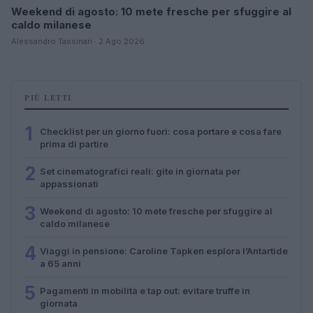
Weekend di agosto: 10 mete fresche per sfuggire al
caldo milanese
Alessandro Tassinari · 2 Ago 2026
PIÙ LETTI
1
Checklist per un giorno fuori: cosa portare e cosa fare
prima di partire
2
Set cinematografici reali: gite in giornata per
appassionati
3
Weekend di agosto: 10 mete fresche per sfuggire al
caldo milanese
4
Viaggi in pensione: Caroline Tapken esplora l’Antartide
a 65 anni
5
Pagamenti in mobilità e tap out: evitare truffe in
giornata