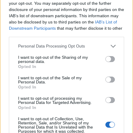
your opt-out. You may separately opt-out of the further
disclosure of your personal information by third parties on the
IAB’s list of downstream participants. This information may
also be disclosed by us to third parties on the
IAB’s List of
Downstream Participants
that may further disclose it to other
third parties.
Please note that this website/app uses one or more Google
Personal Data Processing Opt Outs
services and may gather and store information including but
not limited to your visit or usage behaviour. You may click to
I want to opt-out of the Sharing of my
personal data.
grant or deny consent to Google and its third-party tags to
Opted In
use your data for below specified purposes in below Google
consent section.
I want to opt-out of the Sale of my
Personal Data.
Opted In
Continua a leggere
I want to opt-out of processing my
Personal Data for Targeted Advertising.
1 GIORNO OUT
Opted In
I want to opt-out of Collection, Use,
Retention, Sale, and/or Sharing of my
Personal Data that Is Unrelated with the
Purposes for which it was collected.