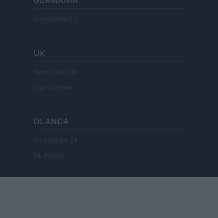
GERMANIA
Investieren24
UK
News Hub UK
Lgbtq News
OLANDA
Investeren 24
NL Newz