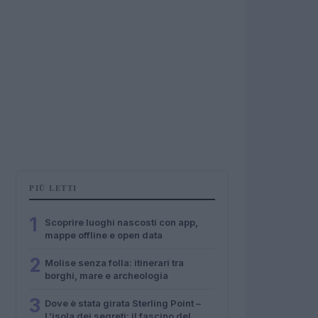
PIÙ LETTI
1
Scoprire luoghi nascosti con app,
mappe offline e open data
2
Molise senza folla: itinerari tra
borghi, mare e archeologia
3
Dove è stata girata Sterling Point –
L’isola dei segreti: il fascino del