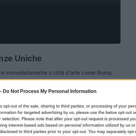
ienze Uniche
corre immediatamente a città d’arte come Roma,
aese offre molto di più: esperienze uniche e
iaggio. Che sia in coppia, con gli amici o in
 -
Do Not Process My Personal Information
 provare almeno una volta nella vita. In questo
to opt-out of the sale, sharing to third parties, or processing of your per
di
15 esperienze incredibili
che ti faranno
formation for targeted advertising by us, please use the below opt-out s
r selection. Please note that after your opt-out request is processed y
eing interest-based ads based on personal information utilized by us or
disclosed to third parties prior to your opt-out. You may separately opt-