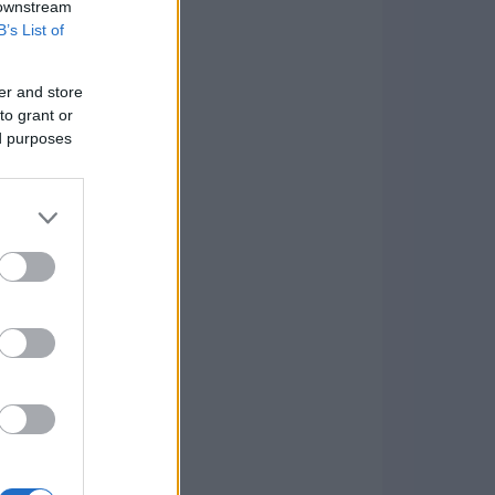
 downstream
B’s List of
er and store
to grant or
ed purposes