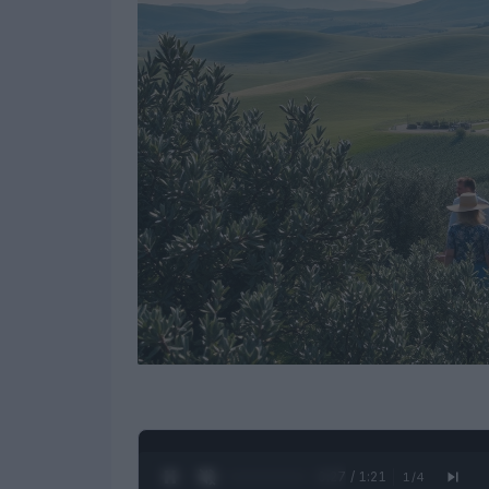
0:28 / 1:21
1
/
4