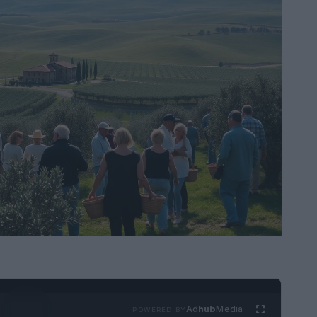
Ad
hub
Media
POWERED BY