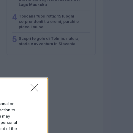
Lago Muskoka
4
Toscana fuori rotta: 15 luoghi
sorprendenti tra eremi, parchi e
piccoli musei
5
Scopri le gole di Tolmin: natura,
storia e avventura in Slovenia
sonal or
ection to
ou may
 personal
out of the