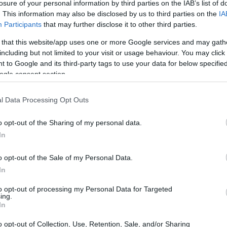
losure of your personal information by third parties on the IAB’s list of
. This information may also be disclosed by us to third parties on the
IA
Participants
that may further disclose it to other third parties.
 that this website/app uses one or more Google services and may gath
including but not limited to your visit or usage behaviour. You may click 
 to Google and its third-party tags to use your data for below specifi
ogle consent section.
l Data Processing Opt Outs
o opt-out of the Sharing of my personal data.
In
o opt-out of the Sale of my Personal Data.
In
bero nella Maremma Toscana
to opt-out of processing my Personal Data for Targeted
ing.
In
condati dalla natura incontaminata: dormire in una
o opt-out of Collection, Use, Retention, Sale, and/or Sharing
na è un’esperienza che combina avventura e