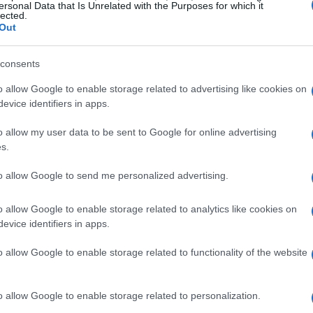
ersonal Data that Is Unrelated with the Purposes for which it
lected.
aganico, questo rifugio offre un’atmosfera
Out
natura. Lontano dal caos cittadino, questo
esperienza autentica, sia per una fuga romantica
consents
ia.
o allow Google to enable storage related to advertising like cookies on
evice identifiers in apps.
e
o allow my user data to be sent to Google for online advertising
s.
mentre il sole sorge lentamente e illumina il
 è un’esperienza da fare almeno una volta nella
to allow Google to send me personalized advertising.
 panorami mozzafiato e vivere un momento di pura
o allow Google to enable storage related to analytics like cookies on
ese speciali. Questa avventura ti permetterà di
evice identifiers in apps.
punto di vista unico e indimenticabile.
o allow Google to enable storage related to functionality of the website
sco
o allow Google to enable storage related to personalization.
ning nella Forra del Casco in Umbria è un’attività