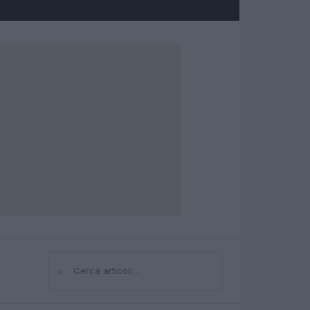
⌕
Cerca