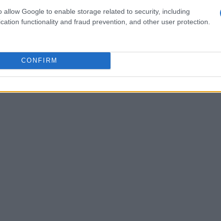
o ti porterà a esplorare gole profonde, scivoli
o allow Google to enable storage related to security, including
ti da guide esperte, potrai tuffarti nell’acqua
cation functionality and fraud prevention, and other user protection.
 la natura selvaggia. Un’esperienza unica che ti
CONFIRM