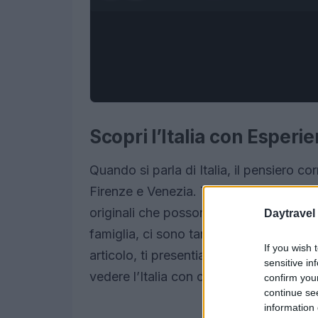
Scopri l’Italia con Esper
Quando si parla di Italia, il pensiero 
Firenze e Venezia. Tuttavia, il nostro P
originali che possono arricchire il tuo v
Daytravel
famiglia, ci sono tantissime attività da
If you wish 
articolo, ti presentiamo una selezione 
sensitive in
vedere l’Italia con occhi nuovi.
confirm you
continue se
information 