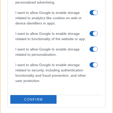
personalized advertising.
I want to allow Google to enable storage
related to analytics like cookies on web or
device identifiers in apps.
I want to allow Google to enable storage
Scoprire luoghi nascosti con app, mappe offline e
related to functionality of the website or app.
open data
Alessandro Tassinari · 5 Ago 2026
I want to allow Google to enable storage
related to personalization.
LUOGHI DA VEDERE
I want to allow Google to enable storage
related to security, including authentication
functionality and fraud prevention, and other
user protection.
CONFIRM