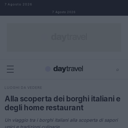
Salta al contenuto
7 Agosto 2026
7 Agosto 2026
⌕
×
⌕
LUOGHI DA VEDERE
Cerca
Alla scoperta dei borghi italiani e
degli home restaurant
Un viaggio tra i borghi italiani alla scoperta di sapori
unici e tradizioni culinarie.