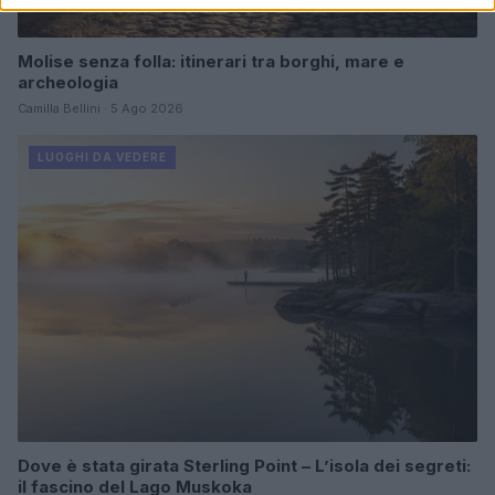
Molise senza folla: itinerari tra borghi, mare e
archeologia
Camilla Bellini · 5 Ago 2026
LUOGHI DA VEDERE
Dove è stata girata Sterling Point – L’isola dei segreti:
il fascino del Lago Muskoka