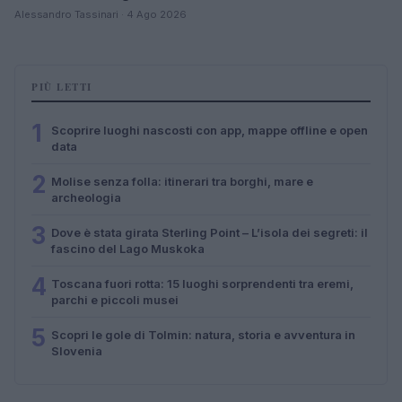
Alessandro Tassinari · 4 Ago 2026
PIÙ LETTI
1
Scoprire luoghi nascosti con app, mappe offline e open
data
2
Molise senza folla: itinerari tra borghi, mare e
archeologia
3
Dove è stata girata Sterling Point – L’isola dei segreti: il
fascino del Lago Muskoka
4
Toscana fuori rotta: 15 luoghi sorprendenti tra eremi,
parchi e piccoli musei
5
Scopri le gole di Tolmin: natura, storia e avventura in
Slovenia