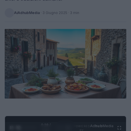
AiAdhubMedia
·
3 Giugno 2025
· 3 min
0:29 /
Ad
hub
Media
POWERED
1
/
4
1:21
BY