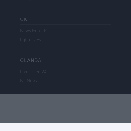
UK
News Hub UK
Lgbtq News
OLANDA
Investeren 24
NL Newz