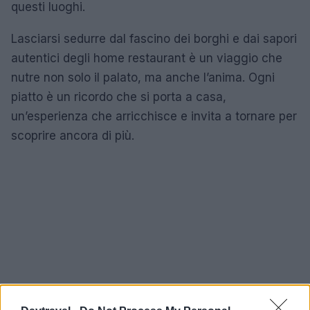
questi luoghi.
Lasciarsi sedurre dal fascino dei borghi e dai sapori
autentici degli home restaurant è un viaggio che
nutre non solo il palato, ma anche l’anima. Ogni
piatto è un ricordo che si porta a casa,
un’esperienza che arricchisce e invita a tornare per
scoprire ancora di più.