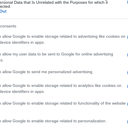
ersonal Data that Is Unrelated with the Purposes for which it
lected.
Out
 calendario, appuntamenti e
consents
o allow Google to enable storage related to advertising like cookies on
evice identifiers in apps.
on le fasi preliminari e si sviluppa fino alla finale
o allow my user data to be sent to Google for online advertising
empre presso l’
Arena Carlo Guarnieri
. Tra le
s.
del
Terracina
contro
Icierre Lamezia
incontro
to allow Google to send me personalized advertising.
tino, una delle gare più attese vedrà la
Roma
nedettese
formazione storica del beach
o allow Google to enable storage related to analytics like cookies on
evice identifiers in apps.
o allow Google to enable storage related to functionality of the website
 con singoli giocatori che attirano l’attenzione:
a
Milano
, atteso nella sfida contro
Naxos
e
o allow Google to enable storage related to personalization.
arsi con una squadra proveniente dai