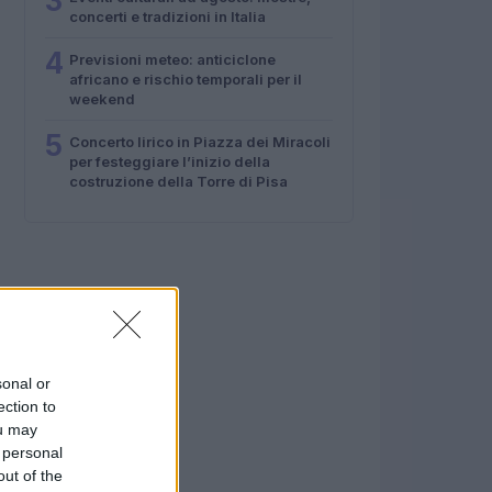
3
concerti e tradizioni in Italia
4
Previsioni meteo: anticiclone
africano e rischio temporali per il
weekend
5
Concerto lirico in Piazza dei Miracoli
per festeggiare l’inizio della
costruzione della Torre di Pisa
sonal or
ection to
ou may
 personal
out of the