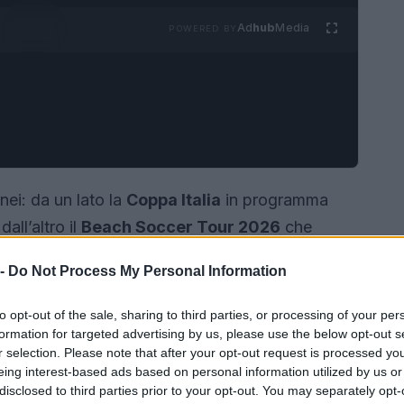
Ad
hub
Media
POWERED BY
nei: da un lato la
Coppa Italia
in programma
dall’altro il
Beach Soccer Tour 2026
che
oli
. Entrambe le manifestazioni rappresentano
 -
Do Not Process My Personal Information
 nazionale sulla sabbia, coinvolgendo squadre di
rnice organizzativa pensata per attirare
to opt-out of the sale, sharing to third parties, or processing of your per
formation for targeted advertising by us, please use the below opt-out s
r selection. Please note that after your opt-out request is processed y
eing interest-based ads based on personal information utilized by us or
disclosed to third parties prior to your opt-out. You may separately opt-