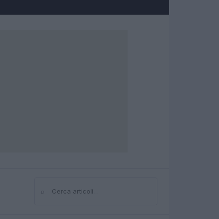
⌕
Cerca