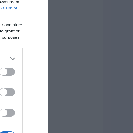
 downstream
B’s List of
er and store
to grant or
ed purposes