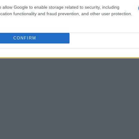
retta rende ogni partita cruciale, con possibili
o allow Google to enable storage related to security, including
re rapidamente il volto della competizione.
cation functionality and fraud prevention, and other user protection.
CONFIRM