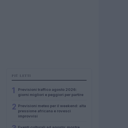
PIÙ LETTI
1
Previsioni traffico agosto 2026:
giorni migliori e peggiori per partire
2
Previsioni meteo per il weekend: alta
pressione africana e rovesci
improvvisi
Eventi culturali ad agosto: mostre,