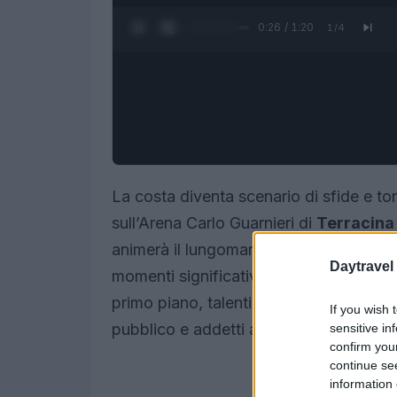
0:27 / 1:20
1
/
4
La costa diventa scenario di sfide e tor
sull’Arena Carlo Guarnieri di
Terracina
animerà il lungomare Testene di
Agrop
Daytravel
momenti significativi per il movimento
primo piano, talenti emergenti e una co
If you wish 
pubblico e addetti ai lavori.
sensitive in
confirm you
continue se
information 