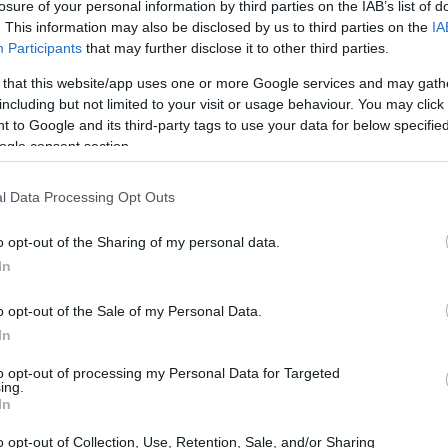
losure of your personal information by third parties on the IAB’s list of
. This information may also be disclosed by us to third parties on the
IA
Participants
that may further disclose it to other third parties.
 that this website/app uses one or more Google services and may gath
including but not limited to your visit or usage behaviour. You may click 
 to Google and its third-party tags to use your data for below specifi
ogle consent section.
l Data Processing Opt Outs
o opt-out of the Sharing of my personal data.
In
o opt-out of the Sale of my Personal Data.
In
venti presentano anche una forte componente
to opt-out of processing my Personal Data for Targeted
erracina arrivano gare ad eliminazione che
ing.
In
ina, mentre ad Agropoli il Tour offre tappe che
o opt-out of Collection, Use, Retention, Sale, and/or Sharing
aggruppamenti per le annate 2010/2011, con la