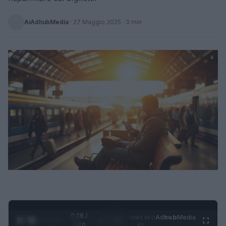
AiAdhubMedia
·
27 Maggio 2025
· 3 min
0:29 /
Ad
hub
Media
POWERED
1
/
4
1:20
BY