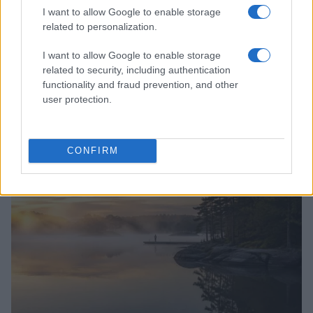
I want to allow Google to enable storage
related to personalization.
I want to allow Google to enable storage
related to security, including authentication
functionality and fraud prevention, and other
user protection.
Molise senza folla: itinerari tra borghi, mare e
archeologia
Camilla Bellini · 5 Ago 2026
CONFIRM
LUOGHI DA VEDERE