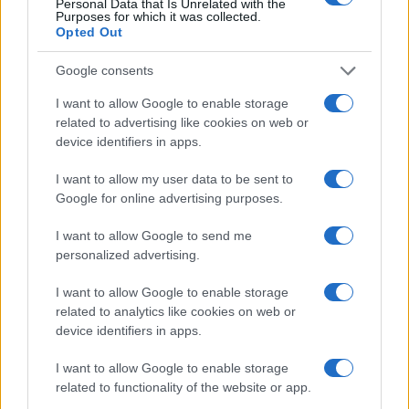
Personal Data that Is Unrelated with the
Purposes for which it was collected.
Opted Out
Google consents
I want to allow Google to enable storage
related to advertising like cookies on web or
device identifiers in apps.
I want to allow my user data to be sent to
Google for online advertising purposes.
Scoprire luoghi nascosti con app, mappe offline e
open data
I want to allow Google to send me
Alessandro Tassinari · 5 Ago 2026
personalized advertising.
LUOGHI DA VEDERE
I want to allow Google to enable storage
related to analytics like cookies on web or
device identifiers in apps.
I want to allow Google to enable storage
related to functionality of the website or app.