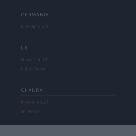
GERMANIA
Investieren24
UK
News Hub UK
Lgbtq News
OLANDA
Investeren 24
NL Newz