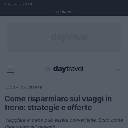
Salta al contenuto
7 Agosto 2026
7 Agosto 2026
⌕
×
⌕
LUOGHI DA VEDERE
Cerca
Come risparmiare sui viaggi in
treno: strategie e offerte
Viaggiare in treno può essere conveniente. Ecco come
risparmiare sui biglietti!