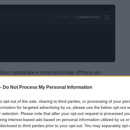
Ad
hub
Media
POWERED BY
stico nazionale e internazionale offrono un
bano della Capitale fino alle piste veloci e ai
 -
Do Not Process My Personal Information
Capitale
tappa tricolore del FIA European Rally
n trasmissioni in streaming e dirette in chiaro,
to opt-out of the sale, sharing to third parties, or processing of your per
tra tecnica mette a confronto due strategie di
formation for targeted advertising by us, please use the below opt-out s
r selection. Please note that after your opt-out request is processed y
In Campania, sul circuito di Sarno, il giovane
eing interest-based ads based on personal information utilized by us or
ancia le ambizioni nella categoria
OK N
.
disclosed to third parties prior to your opt-out. You may separately opt-