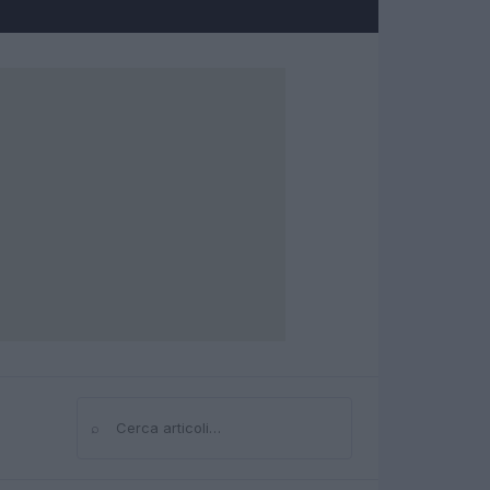
⌕
Cerca