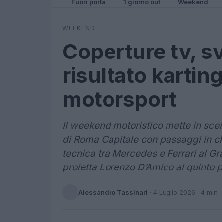
Fuori porta
1 giorno out
Weekend
WEEKEND
Coperture tv, sv
risultato kartin
motorsport
Il weekend motoristico mette in scena
di Roma Capitale con passaggi in chi
tecnica tra Mercedes e Ferrari al Gr
proietta Lorenzo D’Amico al quinto po
Alessandro Tassinari
·
4 Luglio 2026
· 4 min