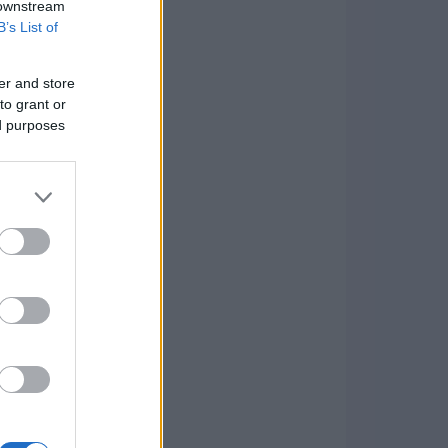
 downstream
B’s List of
er and store
to grant or
ed purposes