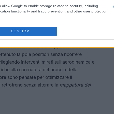
ra cui il passaggio delle Frecce Tricolori,
o allow Google to enable storage related to security, including
ce adrenalina di gara e scenografia urbana.
cation functionality and fraud prevention, and other user protection.
rcedes e Ferrari a confronto
CONFIRM
in luce una differenza di approccio tra i due
ttenuto la pole position senza ricorrere
ilegiando interventi mirati sull’aerodinamica e
fiche alla carenatura del braccio della
ore sono pensate per ottimizzare il
retrotreno senza alterare la
mappatura del