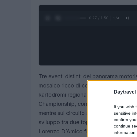
0:28 / 1:50
1
/
4
Tre eventi distinti del panorama motori
mosaico ricco di contenuti: dal cuore ur
Daytravel
kartodromi regionali. Il
Rally di Roma 
Championship, concentra l’attenzione co
If you wish 
mentre sul circuito austriaco una fines
sensitive in
confirm you
sviluppo tra due top team di Formula 1. 
continue se
Lorenzo D’Amico firma un podio che ril
information 