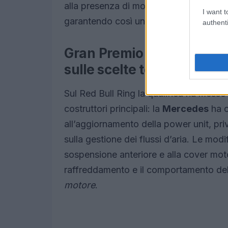
alla presenza di momenti spettacolari, t
I want t
garantendo così una copertura che unis
authenti
Gran Premio d’Austria: Me
sulle scelte tecniche
Sul Red Bull Ring la qualifica ha messo 
costruttori principali: la
Mercedes
ha o
all’aggiornamento della power unit, priv
sulla gestione dei flussi d’aria. Le modi
sospensione anteriore e alla cover mot
raffreddamento e il comportamento del 
motore
.