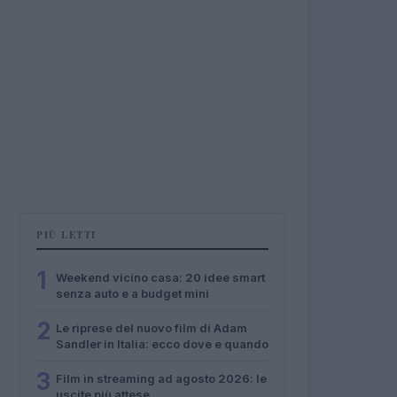
PIÙ LETTI
1
Weekend vicino casa: 20 idee smart
senza auto e a budget mini
2
Le riprese del nuovo film di Adam
Sandler in Italia: ecco dove e quando
3
Film in streaming ad agosto 2026: le
uscite più attese