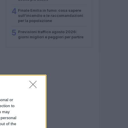
4
Finale Emilia in fumo: cosa sapere
sull’incendio e le raccomandazioni
per la popolazione
5
Previsioni traffico agosto 2026:
giorni migliori e peggiori per partire
sonal or
ection to
ou may
 personal
out of the