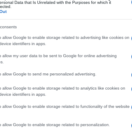
ersonal Data that Is Unrelated with the Purposes for which it
lected.
Out
 da venerdì 3 a domenica 5 luglio, offre un
pertura completa della manifestazione sarà
consents
 dell’Europeo, con un racconto prova per prova
o allow Google to enable storage related to advertising like cookies on
pionato Italiano Assoluto Rally Sparco
. Per
evice identifiers in apps.
 previste finestre live su ACI Sport TV e su RAI
o allow my user data to be sent to Google for online advertising
serata inaugurale. Il programma inizia venerdì 3
s.
, prosegue con la prova spettacolo ricavata
to allow Google to send me personalized advertising.
collegamenti live anche durante i passaggi più
ale della domenica.
o allow Google to enable storage related to analytics like cookies on
evice identifiers in apps.
dicate ai tratti più determinanti per la
o allow Google to enable storage related to functionality of the website
sulla PS
Colle di Tora – Poggio Moiano
sarà
speciale
Canterano – Gerano
e la Power Stage
o allow Google to enable storage related to personalization.
end
si concluderà con l’arrivo e le premiazioni