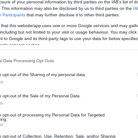
losure of your personal information by third parties on the IAB’s list of
. This information may also be disclosed by us to third parties on the
IA
Participants
that may further disclose it to other third parties.
 that this website/app uses one or more Google services and may gath
including but not limited to your visit or usage behaviour. You may click 
 to Google and its third-party tags to use your data for below specifi
ogle consent section.
l Data Processing Opt Outs
o opt-out of the Sharing of my personal data.
In
o opt-out of the Sale of my Personal Data.
In
to opt-out of processing my Personal Data for Targeted
ing.
In
oma Capitale: palinsesto e punti
o opt-out of Collection, Use, Retention, Sale, and/or Sharing