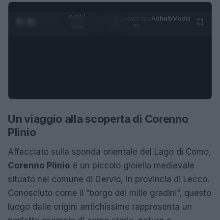
0:29 /
Ad
hub
Media
POWERED
1
/
4
1:23
BY
Un viaggio alla scoperta di Corenno
Plinio
Affacciato sulla sponda orientale del Lago di Como,
Corenno Plinio
è un piccolo gioiello medievale
situato nel comune di Dervio, in provincia di Lecco.
Conosciuto come il “borgo dei mille gradini”, questo
luogo dalle origini antichissime rappresenta un