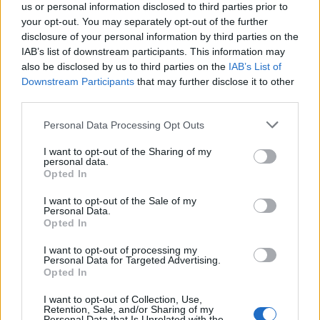
regala colori caldi e atmosfere suggestive. In
us or personal information disclosed to third parties prior to
your opt-out. You may separately opt-out of the further
inverno e primavera, il borgo si trasforma in un
disclosure of your personal information by third parties on the
rifugio romantico, perfetto per una fuga d’amore.
IAB’s list of downstream participants. This information may
also be disclosed by us to third parties on the
IAB’s List of
Corenno Plinio è un luogo da scoprire lentamente,
Downstream Participants
that may further disclose it to other
passo dopo passo, proprio come si fa lungo le sue
third parties.
celebri scalinate.
Please note that this website/app uses one or more Google
Personal Data Processing Opt Outs
services and may gather and store information including but
not limited to your visit or usage behaviour. You may click to
I want to opt-out of the Sharing of my
personal data.
grant or deny consent to Google and its third-party tags to
Opted In
AUTORE
use your data for below specified purposes in below Google
AiAdhubMedia
consent section.
I want to opt-out of the Sale of my
Personal Data.
Opted In
I want to opt-out of processing my
Personal Data for Targeted Advertising.
Opted In
I want to opt-out of Collection, Use,
Retention, Sale, and/or Sharing of my
Personal Data that Is Unrelated with the