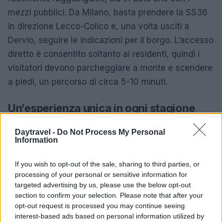
mezzi pubblici. Da Milano, basta prendere la SS36
in direzione Lecco-Colico e, una volta usciti a
Dervio, seguire le indicazioni per il borgo. L’accesso
diretto è consentito soltanto ai residenti, quindi i
visitatori devono parcheggiare a monte e scendere
a piedi, un percorso di circa 5-10 minuti.
Un’esperienza unica in ogni stagione
Corenno Plinio è il luogo ideale per chi cerca
Daytravel -
Do Not Process My Personal
Information
un’esperienza autentica, lontana dal turismo
frenetico. È perfetto per chi ama camminare,
If you wish to opt-out of the sale, sharing to third parties, or
fotografare, meditare o semplicemente godere
processing of your personal or sensitive information for
della tranquillità e della bellezza della natura. Ogni
targeted advertising by us, please use the below opt-out
section to confirm your selection. Please note that after your
stagione offre emozioni diverse: in estate è ideale
opt-out request is processed you may continue seeing
per escursioni e bagni nel lago, mentre in autunno
interest-based ads based on personal information utilized by