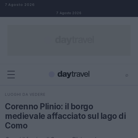
Salta al contenuto
7 Agosto 2026
7 Agosto 2026
⌕
×
⌕
LUOGHI DA VEDERE
Cerca
Corenno Plinio: il borgo
medievale affacciato sul lago di
Como