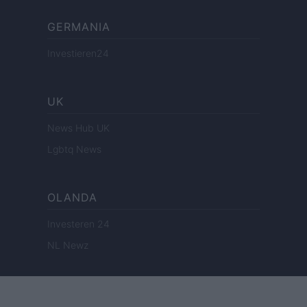
GERMANIA
Investieren24
UK
News Hub UK
Lgbtq News
OLANDA
Investeren 24
NL Newz