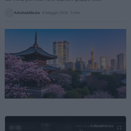
AiAdhubMedia
·
8 Maggio 2025
· 5 min
0:29 /
Ad
hub
Media
POWERED
1
/
4
1:23
BY