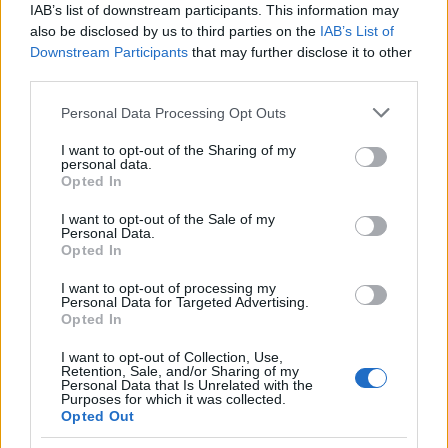
IAB’s list of downstream participants. This information may
trasformata in un luogo di intrattenimento con
also be disclosed by us to third parties on the
IAB’s List of
centri commerciali, parchi tematici e attrazioni
Downstream Participants
that may further disclose it to other
uniche. Non perdere il Rainbow Bridge, che offre
third parties.
splendide viste panoramiche sulla città. Odaiba è
Please note that this website/app uses one or more Google
Personal Data Processing Opt Outs
perfetta per una giornata di svago, con molte
services and may gather and store information including but
not limited to your visit or usage behaviour. You may click to
I want to opt-out of the Sharing of my
opzioni per il cibo e il divertimento.
personal data.
grant or deny consent to Google and its third-party tags to
Opted In
use your data for below specified purposes in below Google
Il mercato del pesce di Toyosu:
consent section.
I want to opt-out of the Sale of my
un’esperienza culinaria unica
Personal Data.
Opted In
Per concludere il tuo viaggio a Tokyo, non puoi
I want to opt-out of processing my
perderti il mercato del pesce di Toyosu. Inaugurato
Personal Data for Targeted Advertising.
nel 2018, è il nuovo centro per le celebri aste dei
Opted In
tonni, un evento che attira visitatori da tutto il
I want to opt-out of Collection, Use,
Retention, Sale, and/or Sharing of my
mondo. Qui potrai assaporare deliziosi piatti a base
Personal Data that Is Unrelated with the
Purposes for which it was collected.
di pesce fresco e scoprire la cultura gastronomica
Opted Out
giapponese. Il mercato è un luogo ideale per