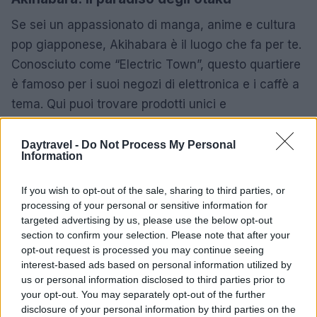
Se sei un appassionato di manga, anime e cultura
pop giapponese, Akihabara è il luogo che fa per te.
Conosciuto come “Electric Town”, questo quartiere
è famoso per i suoi negozi di elettronica e i caffè a
tema. Qui puoi trovare prodotti unici e
collezionabili, oltre a vivere l’esperienza dei famosi
“maid café”, dove le cameriere vestite in stile
Daytravel -
Do Not Process My Personal
Information
manga intrattengono i clienti. Akihabara è una
tappa imperdibile per chi desidera scoprire il lato
If you wish to opt-out of the sale, sharing to third parties, or
più giovane e innovativo di Tokyo.
processing of your personal or sensitive information for
targeted advertising by us, please use the below opt-out
section to confirm your selection. Please note that after your
Odaiba: modernità e divertimento
opt-out request is processed you may continue seeing
interest-based ads based on personal information utilized by
Situata su un’isola artificiale nella baia di Tokyo,
us or personal information disclosed to third parties prior to
Odaiba è una delle destinazioni più moderne e
your opt-out. You may separately opt-out of the further
divertenti della città. Da ex zona industriale, si è
disclosure of your personal information by third parties on the