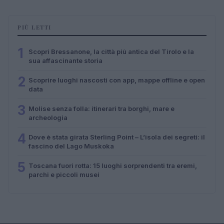
PIÙ LETTI
1
Scopri Bressanone, la città più antica del Tirolo e la
sua affascinante storia
2
Scoprire luoghi nascosti con app, mappe offline e open
data
3
Molise senza folla: itinerari tra borghi, mare e
archeologia
4
Dove è stata girata Sterling Point – L’isola dei segreti: il
fascino del Lago Muskoka
5
Toscana fuori rotta: 15 luoghi sorprendenti tra eremi,
parchi e piccoli musei