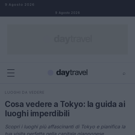
Salta al contenuto
9 Agosto 2026
9 Agosto 2026
⌕
×
⌕
LUOGHI DA VEDERE
Cerca
Cosa vedere a Tokyo: la guida ai
luoghi imperdibili
Scopri i luoghi più affascinanti di Tokyo e pianifica la
tua visita perfetta nella capitale giapponese.