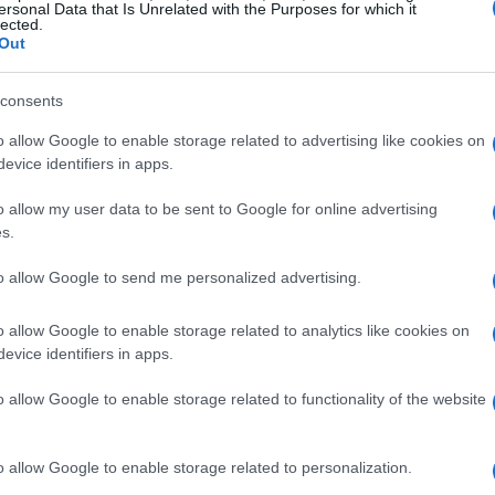
ersonal Data that Is Unrelated with the Purposes for which it
lected.
poche e stili architettonici. Ratti, con il suo
Out
senza di questi spazi, rivelando come
e le emozioni di chi la abita.
consents
o allow Google to enable storage related to advertising like cookies on
trie
evice identifiers in apps.
20, Ratti ha visitato diverse abitazioni, ognuna
o allow my user data to be sent to Google for online advertising
s.
 in mostra non sono soltanto immagini di spazi,
i chi vi ha vissuto. Da case storiche a dimore
to allow Google to send me personalized advertising.
rire i dettagli più intimi che rendono un luogo
o allow Google to enable storage related to analytics like cookies on
nedite, il fotografo riesce a trasmettere il
evice identifiers in apps.
azi, creando un legame emotivo tra il pubblico
o allow Google to enable storage related to functionality of the website
o allow Google to enable storage related to personalization.