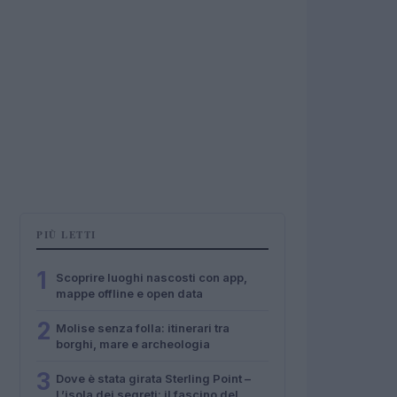
PIÙ LETTI
1
Scoprire luoghi nascosti con app,
mappe offline e open data
2
Molise senza folla: itinerari tra
borghi, mare e archeologia
3
Dove è stata girata Sterling Point –
L’isola dei segreti: il fascino del