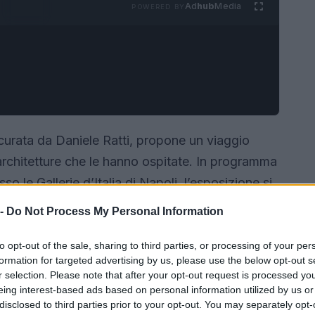
Ad
hub
Media
POWERED BY
urata da Daniele Ratti, propone un viaggio
architetture che le hanno ospitate. In programma
o le Gallerie d’Italia di Napoli, l’esposizione si
mità delle relazioni e gli spazi che le accolgono.
 -
Do Not Process My Personal Information
a a entrare in case che raccontano amori, ricordi e
to opt-out of the sale, sharing to third parties, or processing of your per
formation for targeted advertising by us, please use the below opt-out s
r selection. Please note that after your opt-out request is processed y
eing interest-based ads based on personal information utilized by us or
disclosed to third parties prior to your opt-out. You may separately opt-