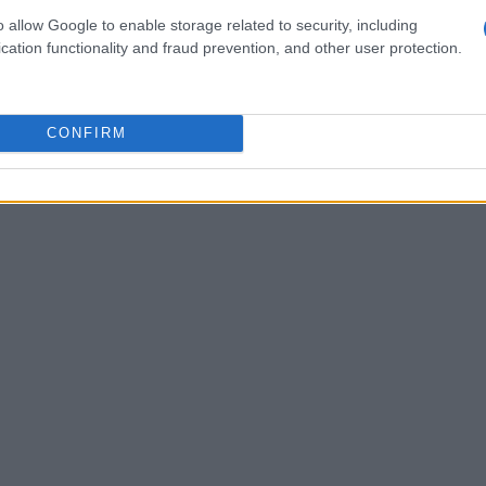
osizione è la capacità di raccontare storie
o allow Google to enable storage related to security, including
a è accompagnata da testi che approfondiscono
cation functionality and fraud prevention, and other user protection.
uei luoghi. Questo approccio permette di
pettati, rendendo l’esperienza della visita ancora
CONFIRM
un’esibizione di arte fotografica, ma una vera e
itettura e vita quotidiana.