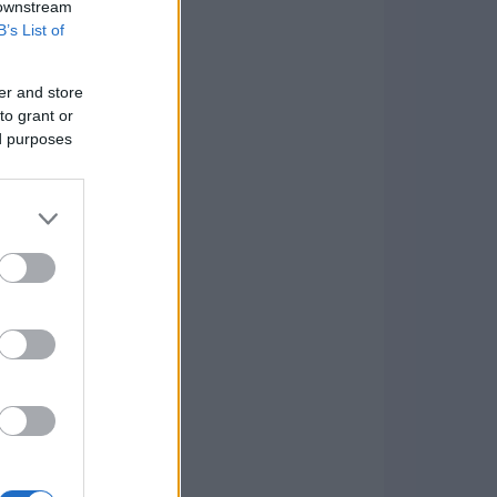
 downstream
B’s List of
er and store
to grant or
ed purposes