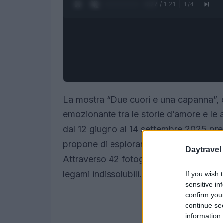
0:28 / 1:21
1
/
4
La mostra “Due cuori e una capanna”, c
emozionante tra le storie d’amore e le 
dal 12 giugno al 14 settembre 2025 press
propone di esplorare il legame tra l’inti
Daytravel
Attraverso 42 fotografie, Ratti ci invit
legami indissolubili.
If you wish 
sensitive in
confirm you
continue se
information 