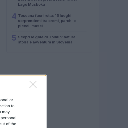
Lago Muskoka
4
Toscana fuori rotta: 15 luoghi
sorprendenti tra eremi, parchi e
piccoli musei
5
Scopri le gole di Tolmin: natura,
storia e avventura in Slovenia
sonal or
ection to
ou may
 personal
out of the