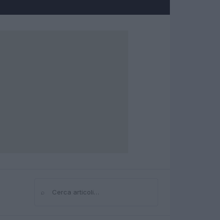
⌕
Cerca