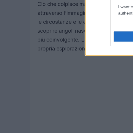
Ciò che colpisce maggiormente dell’esp
I want t
attraverso l’immagine. Ogni fotografi
authenti
le circostanze e le emozioni dietro a q
scoprire angoli nascosti e dettagli inas
più coinvolgente. La mostra non è solo 
propria esplorazione del legame tra arch