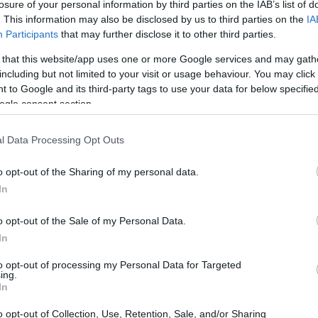
losure of your personal information by third parties on the IAB’s list of
. This information may also be disclosed by us to third parties on the
IA
Participants
that may further disclose it to other third parties.
 that this website/app uses one or more Google services and may gath
including but not limited to your visit or usage behaviour. You may click 
 to Google and its third-party tags to use your data for below specifi
ogle consent section.
l Data Processing Opt Outs
o opt-out of the Sharing of my personal data.
In
o opt-out of the Sale of my Personal Data.
e e architettura
In
to opt-out of processing my Personal Data for Targeted
un modo di dire noto, che esprime l’armonia tra
ing.
In
ione, qualunque essa sia. La capanna, simbolo
gnificato profondo, diventando il punto di
o opt-out of Collection, Use, Retention, Sale, and/or Sharing